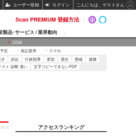
ユーザー登録
ログイン
こんにちは、ゲストさん
Scan PREMIUM 登録方法
 新製品･サービス / 業界動向
CISA
予定
表記基準
スマホ
稼ぎ
訴訟
行政指導
更迭
退任
懲戒
逮捕
テスト 診断 違い
文字コピーできないPDF
アクセスランキング
 18:18