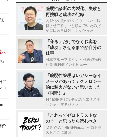
脆弱性診断の内製化、失敗と
再挑戦と成功の記録
の従
内製化支援の取り組みについて取
材させて欲しいと頼んでいたのだ
が毎回返事は芳しくなかった
「守る」だけでなくお客を
「成功」させるまでが自分の
覧へ
仕事
日本プルーフポイント 代表取締役
a」
社長 野村健インタビュー
「脆弱性管理はレガシーなイ
メージがあってテクノロジー
1日に
的に魅力がないと思いました
ショ
（阿部）」
Tenable 阿部淳平が語るエクスポ
n
ージャーマネジメント
「これってゼロトラストな
の？」と思ったら読むべき
飼裕
ID 起点の “ HENNGE流 ” ゼロトラ
ストここに爆誕