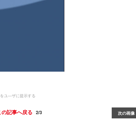
をユ―ザに提示する
この記事へ戻る
2/3
次の画像