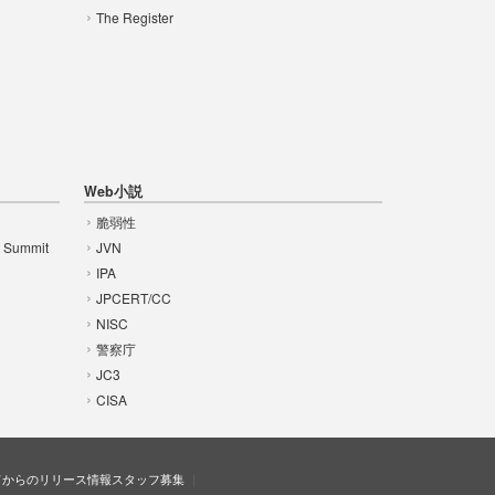
The Register
Web小説
脆弱性
t Summit
JVN
IPA
JPCERT/CC
NISC
警察庁
JC3
CISA
ドからのリリース情報
スタッフ募集