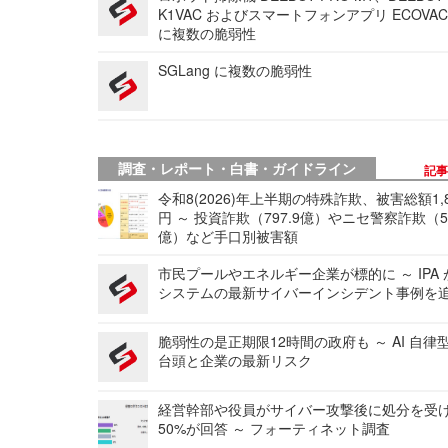
K1VAC およびスマートフォンアプリ ECOVAC
に複数の脆弱性
SGLang に複数の脆弱性
調査・レポート・白書・ガイドライン
記
令和8(2026)年上半期の特殊詐欺、被害総額1,
円 ～ 投資詐欺（797.9億）やニセ警察詐欺（50
億）など手口別被害額
市民プールやエネルギー企業が標的に ～ IPA
システムの最新サイバーインシデント事例を
脆弱性の是正期限12時間の政府も ～ AI 自律
台頭と企業の最新リスク
経営幹部や役員がサイバー攻撃後に処分を受
50%が回答 ～ フォーティネット調査