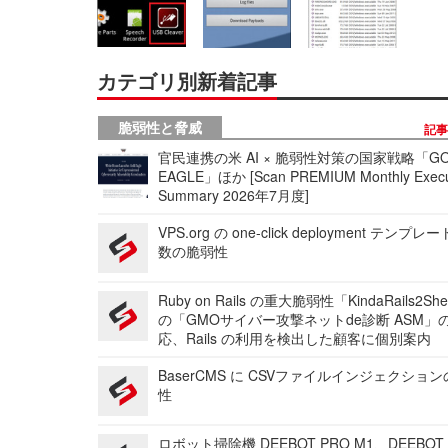
カテゴリ別新着記事
脆弱性と脅威
記
官民連携の米 AI × 脆弱性対策の国家戦略「GO
EAGLE」ほか [Scan PREMIUM Monthly Execu
Summary 2026年7月度]
VPS.org の one-click deployment テンプ
数の脆弱性
Ruby on Rails の重大脆弱性「KindaRails2Sh
の「GMOサイバー攻撃ネットde診断 ASM」
応、Rails の利用を検出した顧客に個別案内
BaserCMS に CSVファイルインジェクショ
性
ロボット掃除機 DEEBOT PRO M1、DEEBOT