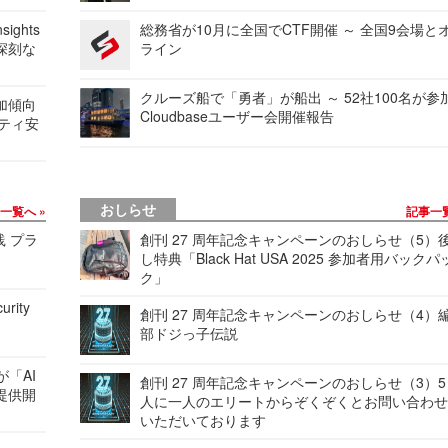
ights
総務省が10月に全国でCTF開催 ～ 全国9会場と
深刻な
ライン
クルーズ船で「勇者」が船出 ～ 52社100名が参
加傾向
Cloudbaseユーザー会開催報告
リティ安
おしらせ
事一覧へ
記事一
践 プラ
創刊 27 周年記念キャンペーンのおしらせ（5）
し特典「Black Hat USA 2025 参加者用バックパ
ク」
urity
創刊 27 周年記念キャンペーンのおしらせ（4）
部ドジっ子伝説
が「AI
創刊 27 周年記念キャンペーンのおしらせ（3）5
提供開
人に一人のエリートからぞくぞくとお問い合わ
いただいております