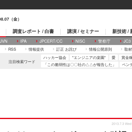
.08.07（金）
調査レポート / 白書
講演 / セミナー
新技術 /
JVN
IPA
JPCERT/CC
NISC
警察庁
JC3
RSS
情報提供
訂正 お詫び
情報公開原則
取材
ハッカー協会
"エンジニアの楽園"
愛
賞金
注目検索ワード
「この脆弱性は〇〇社の△△が報告した」
ペン
2013.7.3 Wed