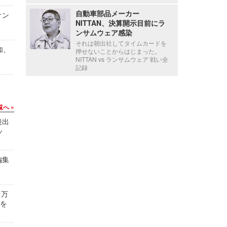
自動車部品メーカー
オン
NITTAN、決算開示目前にラ
ンサムウェア感染
それは朝出社してタイムカードを
加、
押せないことからはじまった。
NITTAN vs ランサムウェア 戦い全
記録
覧へ
後出
ッ
編集
 万
せを