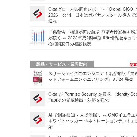
Oktaグローバル調査レポート「Global CISO Ins
2026」公開、日本はガバナンスツール導入で
遅れ
「偽警告」相談が再び急増 容疑者検挙後も増
が続く ～ 2026年第2四半期 IPA 情報セキュ
心相談窓口の相談状況
製品・サービス・業界動向
記
スリーシェイクのエンジニア 4 名が翻訳『実
ットフォームエンジニアリング』8 / 24 発売
Okta が Permiso Security を買収、Identity Sec
Fabric の脅威検出・対応を強化
AI で網羅検知 × 人で深掘り ～ GMOイエラエ
ホワイトハッカー ペネトレーションテスト」
始