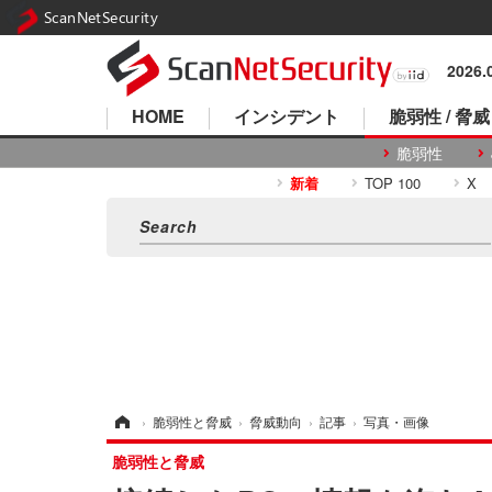
ScanNetSecurity
2026
HOME
インシデント
脆弱性 / 脅威
脆弱性
新着
TOP 100
X
ホーム
›
脆弱性と脅威
›
脅威動向
›
記事
›
写真・画像
脆弱性と脅威