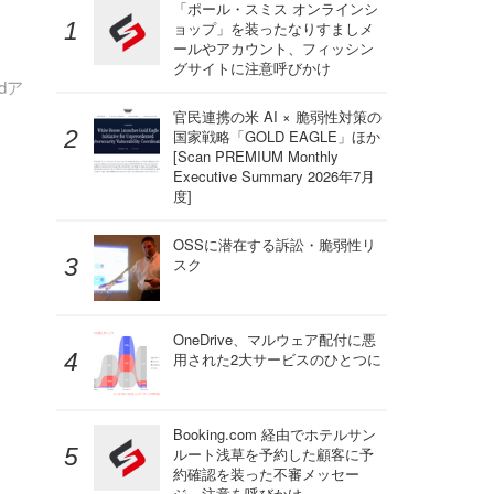
「ポール・スミス オンラインシ
ョップ」を装ったなりすましメ
ールやアカウント、フィッシン
グサイトに注意呼びかけ
dア
官民連携の米 AI × 脆弱性対策の
国家戦略「GOLD EAGLE」ほか
[Scan PREMIUM Monthly
Executive Summary 2026年7月
度]
OSSに潜在する訴訟・脆弱性リ
スク
OneDrive、マルウェア配付に悪
用された2大サービスのひとつに
Booking.com 経由でホテルサン
ルート浅草を予約した顧客に予
約確認を装った不審メッセー
ジ、注意を呼びかけ