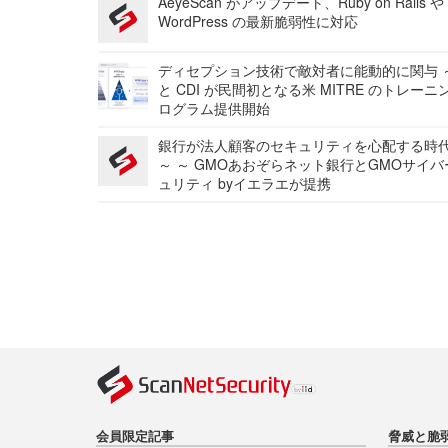
AeyeScan がアップデート、Ruby on Rails や
WordPress の最新脆弱性に対応
ディセプション技術で敵対者に能動的に関与 ～
と CDI が民間初となる米 MITRE のトレーニ
ログラム提供開始
銀行が法人顧客のセキュリティを心配する時
～ ～ GMOあおぞらネット銀行とGMOサイ
ュリティ byイエラエが提携
会員限定記事
脅威と脆