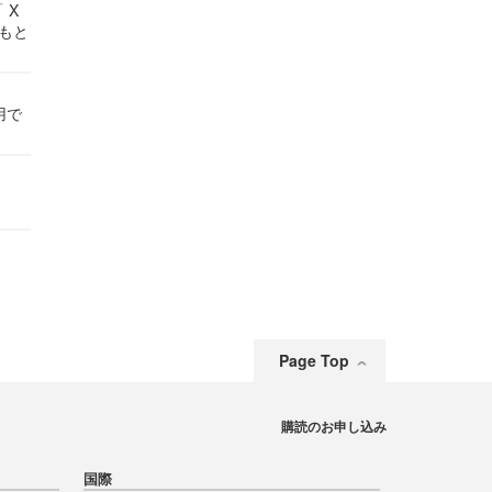
 X
かもと
件
用で
Page Top
購読のお申し込み
国際