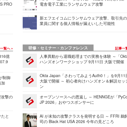
S PRO
電舎電子工業にランサムウェア攻撃
新エフエイコムにランサムウェア攻撃、取引先
業員に関する個人情報が漏えいした可能性
研修・セミナー・カンファレンス
事一覧へ
記事一
816億
人事異動から退職処理までの実務を体験 ～「Okt
7.9
ハンズオンワークショップ 9月11日 大阪で開催
Okta Japan「さわってみようAuth0！」を9月1
 が制御
大阪で開催 ～ 初心者向けハンズオン＆解説セッ
追加
ン
型攻撃の
オープンソースへの恩返し ～ HENNGEが「PyCo
JP 2026」おやつスポンサーに
けたと
AI が未知の攻撃クラスを発明する日 ～ FFRI 鵜
司の Black Hat USA 2026 今年の見どころ