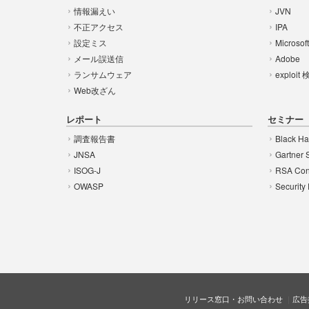
情報漏えい
JVN
不正アクセス
IPA
設定ミス
Microsof
メール誤送信
Adobe
ランサムウェア
exploit
Web改ざん
レポート
セミナー
調査報告書
Black Ha
JNSA
Gartner 
ISOG-J
RSA Con
OWASP
Security
リリース窓口・お問い合わせ
広告