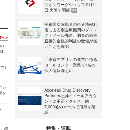
ズオンワークショップ 9月11
日 大阪で開催
PR
宇都宮病院職員の患者情報利
用による別医療機関のダイレ
クトメール郵送、調査の結果
覧へ
直接的金銭的利益の受領が無
関の
いことを確認
的利
「東京アプリ」の運営に係る
コールセンター業務で1名の
で1
個人情報漏えい
ルアカ
Axcelead Drug Discovery
跡を
Partners社員のメールアカウ
ントに不正アクセス、約
7,000通のメールで痕跡を確
ツー
認
特集・連載
～ 精