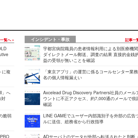
インシデント・事故
事一覧へ
記事一
LD
宇都宮病院職員の患者情報利用による別医療機
tive
ダイレクトメール郵送、調査の結果 直接的金銭
益の受領が無いことを確認
レートに複
「東京アプリ」の運営に係るコールセンター業務
名の個人情報漏えい
ell」へ
Axcelead Drug Discovery Partners社員のメー
の対
ウントに不正アクセス、約7,000通のメールで痕
確認
ンの脆弱
LINE GAMEでユーザー内部識別子を外部の広告
ルに送信、総務省から行政指導
 PRO
ADサーバ上のデータが外部へ転送されたと判断 