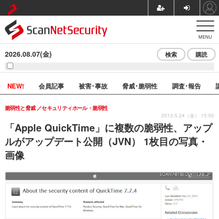
MENU
2026.08.07(金)
検索
購読
NEW!
会員記事
被害･事故
脅威･脆弱性
調査･報告
脆弱性と脅威
セキュリティホール・脆弱性
2013.5.24（金） 15:50
「Apple QuickTime」に複数の脆弱性、アップ
ルがアップデート公開（JVN） 1枚目の写真・
画像