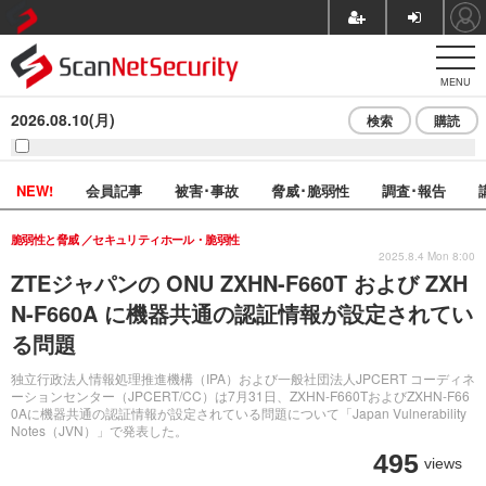
MENU
2026.08.10(月)
検索
購読
NEW!
会員記事
被害･事故
脅威･脆弱性
調査･報告
脆弱性と脅威
セキュリティホール・脆弱性
2025.8.4 Mon 8:00
ZTEジャパンの ONU ZXHN-F660T および ZXH
N-F660A に機器共通の認証情報が設定されてい
る問題
独立行政法人情報処理推進機構（IPA）および一般社団法人JPCERT コーディネ
ーションセンター（JPCERT/CC）は7月31日、ZXHN-F660TおよびZXHN-F66
0Aに機器共通の認証情報が設定されている問題について「Japan Vulnerability
Notes（JVN）」で発表した。
495
views