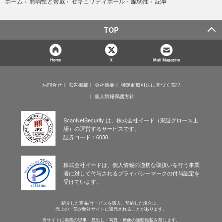
記事
ホーム
›
脆弱性と脅威
›
セキュリティホール・脆弱性
›
TOP
Home
X
Mail Magazine
お問合せ
広告掲載
会社概要
特定商取引法に基づく表記
個人情報保護方針
ScanNetSecurity は、株式会社イード（東証グロース上
場）の運営するサービスです。
証券コード：6038
株式会社イードは、個人情報の適切な取扱いを行う事業
者に対して付与されるプライバシーマークの付与認定を
受けています。
紹介した商品/サービスを購入、契約した場合に、
売上の一部が弊社サイトに還元されることがあります。
当サイトに掲載の記事・見出し・写真・画像の無断転載を禁じます。