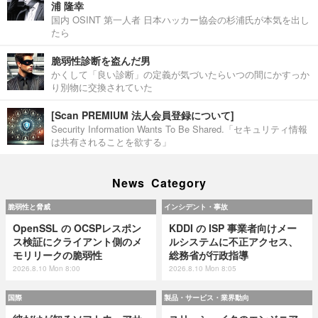
浦 隆幸
国内 OSINT 第一人者 日本ハッカー協会の杉浦氏が本気を出し
たら
脆弱性診断を盗んだ男
かくして「良い診断」の定義が気づいたらいつの間にかすっか
り別物に交換されていた
[Scan PREMIUM 法人会員登録について]
Security Information Wants To Be Shared.「セキュリティ情報
は共有されることを欲する」
News Category
脆弱性と脅威
インシデント・事故
OpenSSL の OCSPレスポン
KDDI の ISP 事業者向けメー
ス検証にクライアント側のメ
ルシステムに不正アクセス、
モリリークの脆弱性
総務省が行政指導
2026.8.10 Mon 8:00
2026.8.10 Mon 8:05
国際
製品・サービス・業界動向