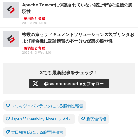
Apache Tomcatに保護されていない認証情報の送信の脆
弱性
脆弱性と脅威
2023.3.28 Tue 8:00
複数の京セラドキュメントソリューションズ製プリンタお
よび複合機に認証情報の不十分な保護の脆弱性
脆弱性と脅威
2022.4.13 Wed 8:00
Xでも最新記事をチェック！
@scannetsecurityをフォロー
ユウキジャパンテックによる脆弱性報告
Japan Vulnerability Notes（JVN）
脆弱性情報
宮田祐希氏による脆弱性報告