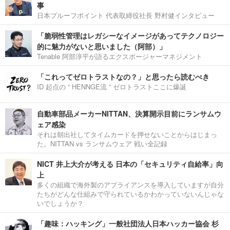
事
日本プルーフポイント 代表取締役社長 野村健インタビュー
「脆弱性管理はレガシーなイメージがあってテクノロジー
的に魅力がないと思いました（阿部）」
Tenable 阿部淳平が語るエクスポージャーマネジメント
「これってゼロトラストなの？」と思ったら読むべき
ID 起点の “ HENNGE流 ” ゼロトラストここに爆誕
自動車部品メーカーNITTAN、決算開示目前にランサムウ
ェア感染
それは朝出社してタイムカードを押せないことからはじまっ
た。NITTAN vs ランサムウェア 戦い全記録
NICT 井上大介が考える 日本の「セキュリティ自給率」向
上
多くの組織で海外製のアプライアンスを導入していますが自分
たちがどんな仕組みで守られているかわかっていないんじゃな
いでしょうか？
「趣味：ハッキング」一般社団法人日本ハッカー協会 杉