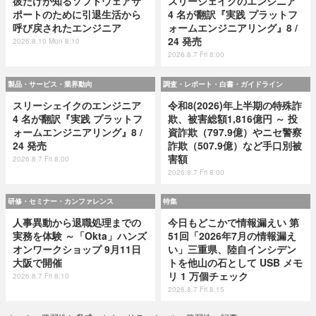
彼だけが知るソフトウェアサ
スリーシェイクのエンジニア
ポートのために引退生活から
4 名が翻訳『実践 プラットフ
呼び戻されたエンジニア
ォームエンジニアリング』8 /
24 発売
2026.8.10 Mon 8:10
2026.8.7 Fri 8:00
製品・サービス・業界動向
調査・レポート・白書・ガイドライン
スリーシェイクのエンジニア
令和8(2026)年上半期の特殊詐
4 名が翻訳『実践 プラットフ
欺、被害総額1,816億円 ～ 投
ォームエンジニアリング』8 /
資詐欺（797.9億）やニセ警察
24 発売
詐欺（507.9億）など手口別被
害額
2026.8.7 Fri 8:00
2026.8.7 Fri 8:00
研修・セミナー・カンファレンス
特集
人事異動から退職処理までの
今日もどこかで情報漏えい 第
実務を体験 ～「Okta」ハンズ
51回「2026年7月の情報漏え
オンワークショップ 9月11日
い」三重県、陸自インシデン
大阪で開催
トを他山の石として USB メモ
リ 1 万個チェック
2026.8.7 Fri 8:10
2026.8.7 Fri 8:15