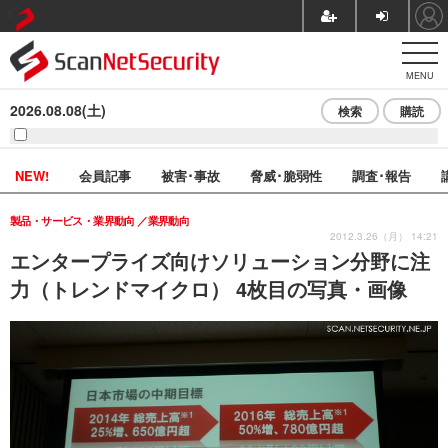
MENU
2026.08.08(土)
検索
購読
NEW!
会員記事
被害･事故
脅威･脆弱性
調査･報告
製品・サービス・業界動向
業界動向
2012.3.26（月） 14:21
エンタープライズ向けソリューション分野に注
力（トレンドマイクロ） 4枚目の写真・画像