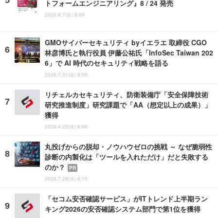
トフォームエンジニアリング』8 / 24 発売
2026.8.7(金) 8:00
GMOサイバーセキュリティ byイエラエ 取締役 CGO
林彦博氏と執行役員 伊藤公祐氏「InfoSec Taiwan 202
6」で AI 時代のセキュリティ戦略を語る
2026.7.31(金) 8:00
リチェルカセキュリティ、防衛装備庁「安全保障技術
研究推進制度」研究課題で「AA（想定以上の成果）」
獲得
2026.4.22(水) 8:00
丸投げからの脱却・ノウハウゼロの挑戦 ～ なぜ脆弱性
診断の内製化は「ツールを入れただけ」だと失敗する
のか？
PR
2026.7.28(火) 8:10
「セコム安否確認サービス」がITトレンド上半期ラン
キング2026の安否確認システム部門で第1位を獲得