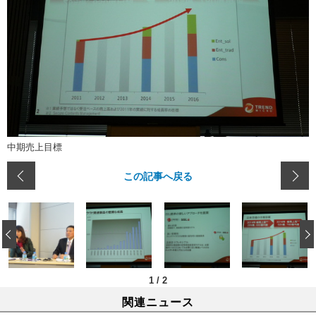
中期売上目標
この記事へ戻る
‹
1
/
2
関連ニュース