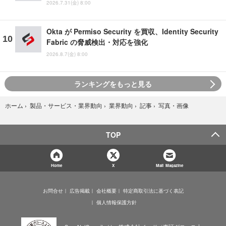
2026.7.31(金) 8:00
Okta が Permiso Security を買収、Identity Security
Fabric の脅威検出・対応を強化
2026.8.7(金) 8:00
ランキングをもっと見る
写真・画像
ホーム
›
製品・サービス・業界動向
›
業界動向
›
記事
›
TOP
Home
X
Mail Magazine
お問合せ
広告掲載
会社概要
特定商取引法に基づく表記
個人情報保護方針