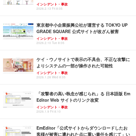
インシデント・事故
2026.2.13 Fri 8:05
東京都中小企業振興公社が運営する TOKYO UP
GRADE SQUARE 公式サイトが改ざん被害
インシデント・事故
2026.2.10 Tue 8:05
ケイ・ウノサイトで表示の不具合、不正な攻撃に
よりシステムの一部が操作された可能性
インシデント・事故
2026.1.28 Wed 8:05
「攻撃者の高い執念が感じられ」る 日本語版 Em
Editor Web サイトのリンク改変
インシデント・事故
2026.1.9 Fri 8:10
EmEditor「公式サイトからダウンロードしたお
客様が被害に遭われた点に重い責任を感じて」い