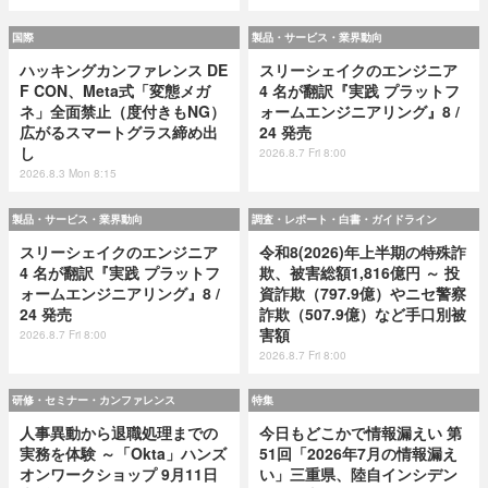
国際
製品・サービス・業界動向
ハッキングカンファレンス DE
スリーシェイクのエンジニア
F CON、Meta式「変態メガ
4 名が翻訳『実践 プラットフ
ネ」全面禁止（度付きもNG）
ォームエンジニアリング』8 /
広がるスマートグラス締め出
24 発売
し
2026.8.7 Fri 8:00
2026.8.3 Mon 8:15
製品・サービス・業界動向
調査・レポート・白書・ガイドライン
スリーシェイクのエンジニア
令和8(2026)年上半期の特殊詐
4 名が翻訳『実践 プラットフ
欺、被害総額1,816億円 ～ 投
ォームエンジニアリング』8 /
資詐欺（797.9億）やニセ警察
24 発売
詐欺（507.9億）など手口別被
害額
2026.8.7 Fri 8:00
2026.8.7 Fri 8:00
研修・セミナー・カンファレンス
特集
人事異動から退職処理までの
今日もどこかで情報漏えい 第
実務を体験 ～「Okta」ハンズ
51回「2026年7月の情報漏え
オンワークショップ 9月11日
い」三重県、陸自インシデン