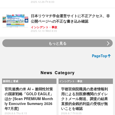
2025.12.26 Fri 8:00
日本リウマチ学会運営サイトに不正アクセス、非
公開ページへの不正な書き込み確認
インシデント・事故
2025.12.10 Wed 8:05
もっと見る
PageTop
News Category
脆弱性と脅威
インシデント・事故
官民連携の米 AI × 脆弱性対策
宇都宮病院職員の患者情報利
の国家戦略「GOLD EAGLE」
用による別医療機関のダイレ
ほか [Scan PREMIUM Month
クトメール郵送、調査の結果
ly Executive Summary 2026
直接的金銭的利益の受領が無
年7月度]
いことを確認
2026.8.6 Thu 8:15
2026.8.7 Fri 8:05