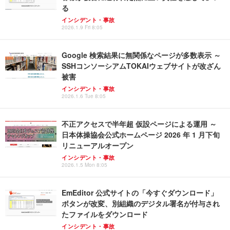
る
インシデント・事故
2026.1.9 Fri 8:05
Google 検索結果に無関係なページが多数表示 ～
SSHコンソーシアムTOKAIウェブサイトが改ざん
被害
インシデント・事故
2026.1.6 Tue 8:05
不正アクセスで半年超 仮設ページによる運用 ～
日本体操協会公式ホームページ 2026 年 1 月下旬
リニューアルオープン
インシデント・事故
2026.1.5 Mon 8:05
EmEditor 公式サイトの「今すぐダウンロード」
ボタンが改変、別組織のデジタル署名が付与され
たファイルをダウンロード
インシデント・事故