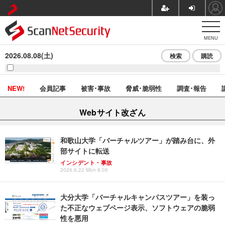
MENU
2026.08.08(土)
検索
購読
NEW!
会員記事
被害･事故
脅威･脆弱性
調査･報告
Webサイト改ざん
和歌山大学「バーチャルツアー」が踏み台に、外
部サイトに転送
インシデント・事故
2026.6.22 Mon 8:05
大分大学「バーチャルキャンパスツアー」を装っ
た不正なウェブページ表示、ソフトウェアの脆弱
性を悪用