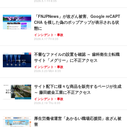
2026.5.1 Fri 8:05
「FNJPNews」が改ざん被害、Google reCAPT
CHA を模した偽のポップアップが表示される状
態に
インシデント・事故
2026.4.17 Fri 8:05
不審なファイルの設置を確認 ～ 歯科衛生士転職
サイト「メグリー」に不正アクセス
インシデント・事故
2026.3.23 Mon 8:05
サイト配下に様々な商品を販売するページが生成
～ 藤田鍍金工業に不正アクセス
インシデント・事故
2026.2.19 Thu 8:05
厚生労働省運営「あかるい職場応援団」改ざん被
害