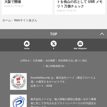
大阪で開催
トを他山の石として USB メモ
リ 1 万個チェック
2026.8.7 Fri 8:10
2026.8.7 Fri 8:15
Webサイト改ざん
ホーム
›
TOP
Home
X
Mail Magazine
お問合せ
広告掲載
会社概要
特定商取引法に基づく表記
個人情報保護方針
ScanNetSecurity は、株式会社イード（東証グロース上
場）の運営するサービスです。
証券コード：6038
株式会社イードは、個人情報の適切な取扱いを行う事業
者に対して付与されるプライバシーマークの付与認定を
受けています。