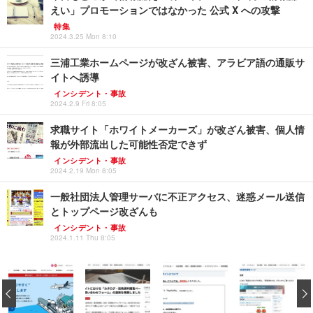
えい」プロモーションではなかった 公式 X への攻撃
特集
2024.3.25 Mon 8:10
三浦工業ホームページが改ざん被害、アラビア語の通販サ
イトへ誘導
インシデント・事故
2024.2.9 Fri 8:05
求職サイト「ホワイトメーカーズ」が改ざん被害、個人情
報が外部流出した可能性否定できず
インシデント・事故
2024.2.19 Mon 8:05
一般社団法人管理サーバに不正アクセス、迷惑メール送信
とトップページ改ざんも
インシデント・事故
2024.1.11 Thu 8:05
‹