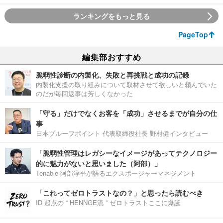
ランキングをもっと見る
PageTop
編集部おすすめ
脆弱性診断の内製化、失敗と再挑戦と成功の記録
内製化支援の取り組みについて取材させて欲しいと頼んでいた
のだが毎回返事は芳しくなかった
「守る」だけでなくお客を「成功」させるまでが自分の仕
事
日本プルーフポイント 代表取締役社長 野村健インタビュー
「脆弱性管理はレガシーなイメージがあってテクノロジー
的に魅力がないと思いました（阿部）」
Tenable 阿部淳平が語るエクスポージャーマネジメント
「これってゼロトラストなの？」と思ったら読むべき
ID 起点の “ HENNGE流 ” ゼロトラストここに爆誕