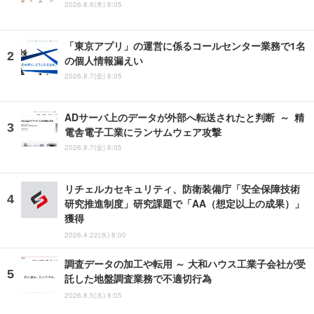
2026.8.6(木) 8:05
「東京アプリ」の運営に係るコールセンター業務で1名
の個人情報漏えい
2026.8.7(金) 8:05
ADサーバ上のデータが外部へ転送されたと判断 ～ 精
電舎電子工業にランサムウェア攻撃
2026.8.7(金) 8:05
リチェルカセキュリティ、防衛装備庁「安全保障技術
研究推進制度」研究課題で「AA（想定以上の成果）」
獲得
2026.4.22(水) 8:00
調査データの加工や転用 ～ 大和ハウス工業子会社が受
託した地盤調査業務で不適切行為
2026.8.5(水) 8:05