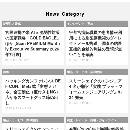
News Category
脆弱性と脅威
インシデント・事故
官民連携の米 AI × 脆弱性対策
宇都宮病院職員の患者情報利
の国家戦略「GOLD EAGLE」
用による別医療機関のダイレ
ほか [Scan PREMIUM Month
クトメール郵送、調査の結果
ly Executive Summary 2026
直接的金銭的利益の受領が無
年7月度]
いことを確認
2026.8.6 Thu 8:15
2026.8.7 Fri 8:05
国際
製品・サービス・業界動向
ハッキングカンファレンス DE
スリーシェイクのエンジニア
F CON、Meta式「変態メガ
4 名が翻訳『実践 プラットフ
ネ」全面禁止（度付きもNG）
ォームエンジニアリング』8 /
広がるスマートグラス締め出
24 発売
し
2026.8.7 Fri 8:00
2026.8.3 Mon 8:15
製品・サービス・業界動向
調査・レポート・白書・ガイドライン
スリーシェイクのエンジニア
令和8(2026)年上半期の特殊詐