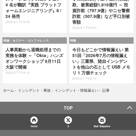
4 名が翻訳『実践 プラットフ
欺、被害総額1,816億円 ～ 投
ォームエンジニアリング』8 /
資詐欺（797.9億）やニセ警察
24 発売
詐欺（507.9億）など手口別被
害額
2026.8.7 Fri 8:00
2026.8.7 Fri 8:00
研修・セミナー・カンファレンス
特集
人事異動から退職処理までの
今日もどこかで情報漏えい 第
実務を体験 ～「Okta」ハンズ
51回「2026年7月の情報漏え
オンワークショップ 9月11日
い」三重県、陸自インシデン
大阪で開催
トを他山の石として USB メモ
リ 1 万個チェック
2026.8.7 Fri 8:10
2026.8.7 Fri 8:15
記事
ホーム
›
インシデント・事故
›
インシデント・情報漏えい
›
TOP
Home
X
Mail Magazine