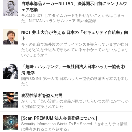
自動車部品メーカーNITTAN、決算開示目前にランサムウ
ェア感染
それは朝出社してタイムカードを押せないことからはじまっ
た。NITTAN vs ランサムウェア 戦い全記録
NICT 井上大介が考える 日本の「セキュリティ自給率」向
上
多くの組織で海外製のアプライアンスを導入していますが自分
たちがどんな仕組みで守られているかわかっていないんじゃな
いでしょうか？
「趣味：ハッキング」一般社団法人日本ハッカー協会 杉
浦 隆幸
国内 OSINT 第一人者 日本ハッカー協会の杉浦氏が本気を出し
たら
脆弱性診断を盗んだ男
かくして「良い診断」の定義が気づいたらいつの間にかすっか
り別物に交換されていた
[Scan PREMIUM 法人会員登録について]
Security Information Wants To Be Shared.「セキュリティ情報
は共有されることを欲する」