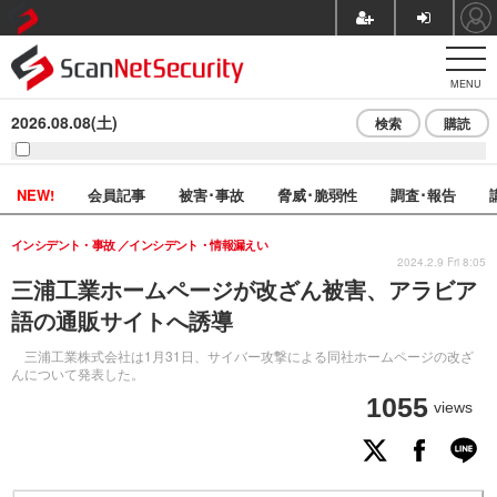
MENU
2026.08.08(土)
検索
購読
NEW!
会員記事
被害･事故
脅威･脆弱性
調査･報告
インシデント・事故
インシデント・情報漏えい
2024.2.9 Fri 8:05
三浦工業ホームページが改ざん被害、アラビア
語の通販サイトへ誘導
三浦工業株式会社は1月31日、サイバー攻撃による同社ホームページの改ざ
んについて発表した。
1055
views