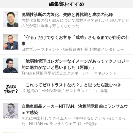
編集部おすすめ
脆弱性診断の内製化、失敗と再挑戦と成功の記録
内製化支援の取り組みについて取材させて欲しいと頼んでいた
のだが毎回返事は芳しくなかった
「守る」だけでなくお客を「成功」させるまでが自分の仕
事
日本プルーフポイント 代表取締役社長 野村健インタビュー
「脆弱性管理はレガシーなイメージがあってテクノロジー
的に魅力がないと思いました（阿部）」
Tenable 阿部淳平が語るエクスポージャーマネジメント
「これってゼロトラストなの？」と思ったら読むべき
ID 起点の “ HENNGE流 ” ゼロトラストここに爆誕
自動車部品メーカーNITTAN、決算開示目前にランサムウ
ェア感染
それは朝出社してタイムカードを押せないことからはじまっ
た。NITTAN vs ランサムウェア 戦い全記録