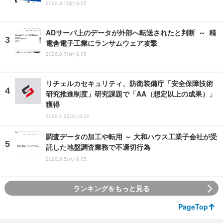
2026.8.7(金) 8:05
ADサーバ上のデータが外部へ転送されたと判断 ～ 精
電舎電子工業にランサムウェア攻撃
2026.8.7(金) 8:05
リチェルカセキュリティ、防衛装備庁「安全保障技術
研究推進制度」研究課題で「AA（想定以上の成果）」
獲得
2026.4.22(水) 8:00
調査データの加工や転用 ～ 大和ハウス工業子会社が受
託した地盤調査業務で不適切行為
2026.8.5(水) 8:05
ランキングをもっと見る
PageTop