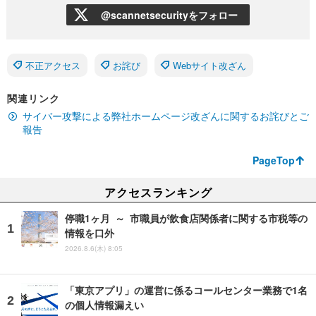
@scannetsecurityをフォロー
不正アクセス
お詫び
Webサイト改ざん
関連リンク
サイバー攻撃による弊社ホームページ改ざんに関するお詫びとご
報告
PageTop
アクセスランキング
停職1ヶ月 ～ 市職員が飲食店関係者に関する市税等の
情報を口外
2026.8.6(木) 8:05
「東京アプリ」の運営に係るコールセンター業務で1名
の個人情報漏えい