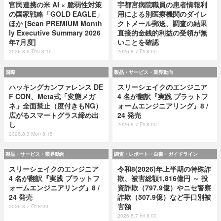
官民連携の米 AI × 脆弱性対策
宇都宮病院職員の患者情報利
の国家戦略「GOLD EAGLE」
用による別医療機関のダイレ
ほか [Scan PREMIUM Month
クトメール郵送、調査の結果
ly Executive Summary 2026
直接的金銭的利益の受領が無
年7月度]
いことを確認
2026.8.6 Thu 8:15
2026.8.7 Fri 8:05
国際
製品・サービス・業界動向
ハッキングカンファレンス DE
スリーシェイクのエンジニア
F CON、Meta式「変態メガ
4 名が翻訳『実践 プラットフ
ネ」全面禁止（度付きもNG）
ォームエンジニアリング』8 /
広がるスマートグラス締め出
24 発売
し
2026.8.7 Fri 8:00
2026.8.3 Mon 8:15
製品・サービス・業界動向
調査・レポート・白書・ガイドライン
スリーシェイクのエンジニア
令和8(2026)年上半期の特殊詐
4 名が翻訳『実践 プラットフ
欺、被害総額1,816億円 ～ 投
ォームエンジニアリング』8 /
資詐欺（797.9億）やニセ警察
24 発売
詐欺（507.9億）など手口別被
害額
2026.8.7 Fri 8:00
2026.8.7 Fri 8:00