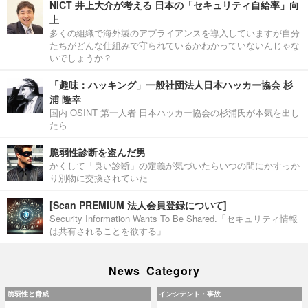
NICT 井上大介が考える 日本の「セキュリティ自給率」向
上
多くの組織で海外製のアプライアンスを導入していますが自分
たちがどんな仕組みで守られているかわかっていないんじゃな
いでしょうか？
「趣味：ハッキング」一般社団法人日本ハッカー協会 杉
浦 隆幸
国内 OSINT 第一人者 日本ハッカー協会の杉浦氏が本気を出し
たら
脆弱性診断を盗んだ男
かくして「良い診断」の定義が気づいたらいつの間にかすっか
り別物に交換されていた
[Scan PREMIUM 法人会員登録について]
Security Information Wants To Be Shared.「セキュリティ情報
は共有されることを欲する」
News Category
脆弱性と脅威
インシデント・事故