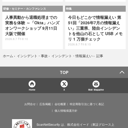
研修・セミナー・カンファレンス
特集
人事異動から退職処理までの
今日もどこかで情報漏えい 第
実務を体験 ～「Okta」ハンズ
51回「2026年7月の情報漏え
オンワークショップ 9月11日
い」三重県、陸自インシデン
大阪で開催
トを他山の石として USB メモ
リ 1 万個チェック
2026.8.7 Fri 8:10
2026.8.7 Fri 8:15
記事
ホーム
›
インシデント・事故
›
インシデント・情報漏えい
›
TOP
Home
X
Mail Magazine
お問合せ
広告掲載
会社概要
特定商取引法に基づく表記
個人情報保護方針
ScanNetSecurity は、株式会社イード（東証グロース上