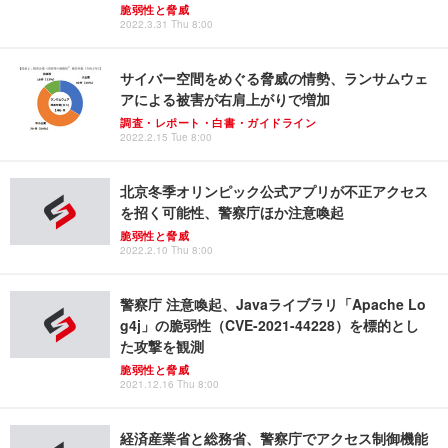
脆弱性と脅威
2022.3.31 Thu 8:00
サイバー空間をめぐる脅威の情勢、ランサムウェ
アによる被害が右肩上がりで増加
調査・レポート・白書・ガイドライン
2022.2.15 Tue 8:00
北京冬季オリンピック公式アプリが不正アクセス
を招く可能性、警察庁ほか注意喚起
脆弱性と脅威
2022.2.10 Thu 8:00
警察庁 注意喚起、Javaライブラリ「Apache Lo
g4j」の脆弱性（CVE-2021-44228）を標的とし
た攻撃を観測
脆弱性と脅威
2021.12.16 Thu 8:00
経済産業省と総務省、警察庁でアクセス制御機能