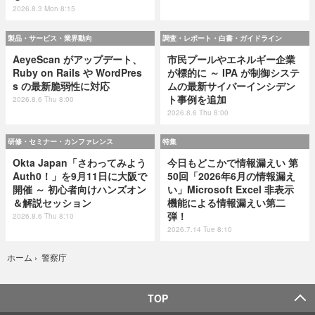
2026.8.3 Mon 8:15
製品・サービス・業界動向
調査・レポート・白書・ガイドライン
AeyeScan がアップデート、
市民プールやエネルギー企業
Ruby on Rails や WordPres
が標的に ～ IPA が制御システ
s の最新脆弱性に対応
ムの最新サイバーインシデン
ト事例を追加
2026.8.6 Thu 8:00
2026.8.6 Thu 8:00
研修・セミナー・カンファレンス
特集
Okta Japan「さわってみよう
今日もどこかで情報漏えい 第
Auth0！」を9月11日に大阪で
50回「2026年6月の情報漏え
開催 ～ 初心者向けハンズオン
い」Microsoft Excel 非表示
＆解説セッション
機能による情報漏えい第二
弾！
2026.8.6 Thu 8:10
2026.7.14 Tue 8:10
警察庁
ホーム
›
TOP