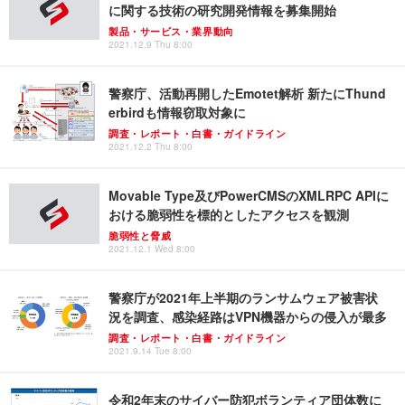
に関する技術の研究開発情報を募集開始
製品・サービス・業界動向
2021.12.9 Thu 8:00
警察庁、活動再開したEmotet解析 新たにThund
erbirdも情報窃取対象に
調査・レポート・白書・ガイドライン
2021.12.2 Thu 8:00
Movable Type及びPowerCMSのXMLRPC APIに
おける脆弱性を標的としたアクセスを観測
脆弱性と脅威
2021.12.1 Wed 8:00
警察庁が2021年上半期のランサムウェア被害状
況を調査、感染経路はVPN機器からの侵入が最多
調査・レポート・白書・ガイドライン
2021.9.14 Tue 8:00
令和2年末のサイバー防犯ボランティア団体数に