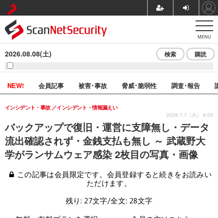
MENU
2026.08.08(土)
検索
購読
NEW!
会員記事
被害･事故
脅威･脆弱性
調査･報告
インシデント・事故
インシデント・情報漏えい
2026.7.7（火） 8:05
バックアップで復旧・運営に支障無し・データ
流出確認されず・金銭支払も無し ～ 武蔵野大
学がランサムウェア感染 2枚目の写真・画像
この記事は会員限定です。会員登録すると続きをお読みい
ただけます。
残り: 27文字/全文: 28文字