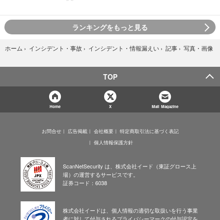
ランキングをもっと見る
写真・画像
ホーム
›
インシデント・事故
›
インシデント・情報漏えい
›
記事
›
TOP
Home
X
Mail Magazine
お問合せ
広告掲載
会社概要
特定商取引法に基づく表記
個人情報保護方針
ScanNetSecurity は、株式会社イード（東証グロース上
場）の運営するサービスです。
証券コード：6038
株式会社イードは、個人情報の適切な取扱いを行う事業
者に対して付与されるプライバシーマークの付与認定を