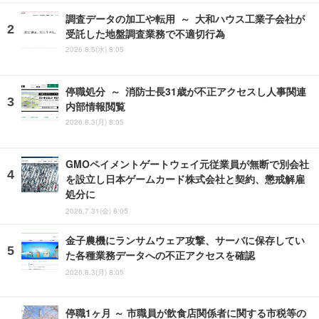
調査データの加工や転用 ～ 大和ハウス工業子会社が
受託した地盤調査業務で不適切行為
2026.8.5(水) 8:05
停職処分 ～ 消防士長31歳が不正アクセスし人事関連
内部情報閲覧
2026.8.3(月) 8:05
GMOペイメントゲートウェイ元従業員が無断で別会社
を設立し日本ゲームカード株式会社と契約、懲戒解雇
処分に
2026.7.31(金) 8:05
金子農機にランサムウェア攻撃、サーバに保存してい
た各種業務データへの不正アクセスを確認
2026.8.3(月) 8:05
停職1ヶ月 ～ 市職員が飲食店関係者に関する市税等の