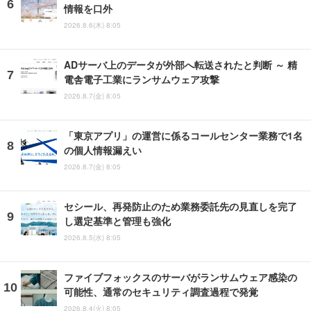
情報を口外
2026.8.6(木) 8:05
ADサーバ上のデータが外部へ転送されたと判断 ～ 精
電舎電子工業にランサムウェア攻撃
2026.8.7(金) 8:05
「東京アプリ」の運営に係るコールセンター業務で1名
の個人情報漏えい
2026.8.7(金) 8:05
セシール、再発防止のため業務委託先の見直しを完了
し選定基準と管理も強化
2026.8.5(水) 8:05
ファイブフォックスのサーバがランサムウェア感染の
可能性、通常のセキュリティ調査過程で発覚
2026.8.4(火) 8:05