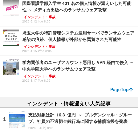
国際看護学部入学生 431 名の個人情報が漏えいした可能
性 ～ メディカ出版へのランサムウェア攻撃
インシデント・事故
2026.5.12 Tue 8:05
埼玉大学の特許管理システム運用サーバでランサムウェア
感染の痕跡、個人情報が外部から閲覧された可能性
インシデント・事故
2026.4.15 Wed 8:05
学内関係者のユーザアカウント悪用し VPN 経由で侵入 ～
中央学院大学へのランサムウェア攻撃
インシデント・事故
2026.3.17 Tue 8:05
PageTop
インシデント・情報漏えい人気記事
支払対象は計 16.3 億円 ～ プルデンシャル・グルー
プ、社員の不適切金銭行為に関する補償進捗を発表
2026.8.4(火) 8:05