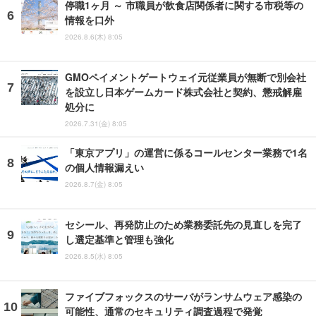
停職1ヶ月 ～ 市職員が飲食店関係者に関する市税等の
情報を口外
2026.8.6(木) 8:05
GMOペイメントゲートウェイ元従業員が無断で別会社
を設立し日本ゲームカード株式会社と契約、懲戒解雇
処分に
2026.7.31(金) 8:05
「東京アプリ」の運営に係るコールセンター業務で1名
の個人情報漏えい
2026.8.7(金) 8:05
セシール、再発防止のため業務委託先の見直しを完了
し選定基準と管理も強化
2026.8.5(水) 8:05
ファイブフォックスのサーバがランサムウェア感染の
可能性、通常のセキュリティ調査過程で発覚