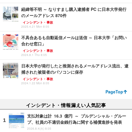
経緯等不明 ～ なりすまし購入逮捕者 PC に日本大学発行
のメールアドレス 870件
インシデント・事故
2025.4.21 Mon 8:05
不具合あるも自動返信メールは送信 ～ 日本大学「お問い
合わせ窓口」
インシデント・事故
2024.8.1 Thu 8:05
日本大学が発行したと推測されるメールアドレス流出、逮
捕された被疑者のパソコンに保存
インシデント・事故
2024.1.22 Mon 8:05
PageTop
インシデント・情報漏えい人気記事
支払対象は計 16.3 億円 ～ プルデンシャル・グルー
プ、社員の不適切金銭行為に関する補償進捗を発表
2026.8.4(火) 8:05