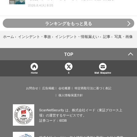
2026.8.4(火) 8:05
ランキングをもっと見る
写真・画像
ホーム
›
インシデント・事故
›
インシデント・情報漏えい
›
記事
›
TOP
Home
X
Mail Magazine
お問合せ
広告掲載
会社概要
特定商取引法に基づく表記
個人情報保護方針
ScanNetSecurity は、株式会社イード（東証グロース上
場）の運営するサービスです。
証券コード：6038