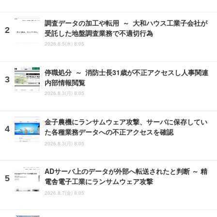
調査データの加工や転用 ～ 大和ハウス工業子会社が
受託した地盤調査業務で不適切行為
2026.8.5(水) 8:05
停職処分 ～ 消防士長31歳が不正アクセスし人事関連
内部情報閲覧
2026.8.3(月) 8:05
金子農機にランサムウェア攻撃、サーバに保存してい
た各種業務データへの不正アクセスを確認
2026.8.3(月) 8:05
ADサーバ上のデータが外部へ転送されたと判断 ～ 精
電舎電子工業にランサムウェア攻撃
2026.8.7(金) 8:05