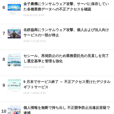
金子農機にランサムウェア攻撃、サーバに保存してい
た各種業務データへの不正アクセスを確認
2026.8.3(月) 8:05
名鉄協商にランサムウェア攻撃、個人および法人向け
サービスの一部が停止
2026.7.31(金) 8:05
セシール、再発防止のため業務委託先の見直しを完了
し選定基準と管理も強化
2026.8.5(水) 8:05
9 月末でサービス終了 ～ 不正アクセス受けたデジタル
ギフトサービス
2026.7.29(水) 8:05
個人情報を無断で持ち出し 不正競争防止法違反容疑で
逮捕