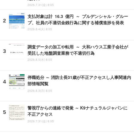
2026.7.31(金) 8:05
支払対象は計 16.3 億円 ～ プルデンシャル・グルー
プ、社員の不適切金銭行為に関する補償進捗を発表
2026.8.4(火) 8:05
調査データの加工や転用 ～ 大和ハウス工業子会社が
受託した地盤調査業務で不適切行為
2026.8.5(水) 8:05
停職処分 ～ 消防士長31歳が不正アクセスし人事関連内
部情報閲覧
2026.8.3(月) 8:05
警視庁からの連絡で発覚 ～ K9ナチュラルジャパンに
不正アクセス
2026.7.31(金) 8:05