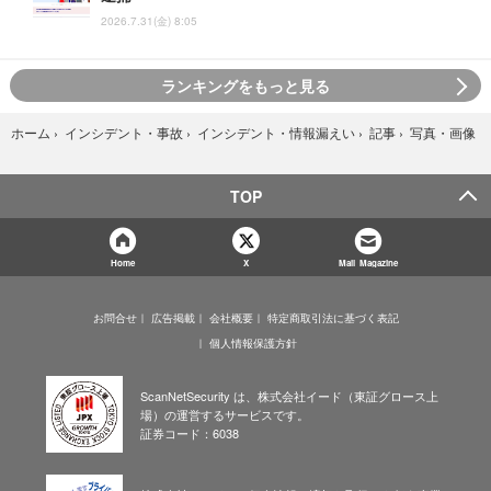
2026.7.31(金) 8:05
ランキングをもっと見る
写真・画像
ホーム
›
インシデント・事故
›
インシデント・情報漏えい
›
記事
›
TOP
Home
X
Mail Magazine
お問合せ
広告掲載
会社概要
特定商取引法に基づく表記
個人情報保護方針
ScanNetSecurity は、株式会社イード（東証グロース上
場）の運営するサービスです。
証券コード：6038