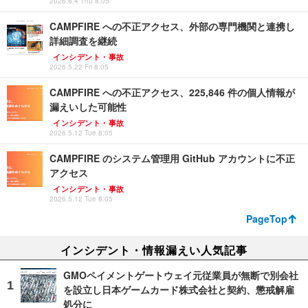
2026.6.4 Thu 8:05
CAMPFIRE への不正アクセス、外部の専門機関と連携し
詳細調査を継続
インシデント・事故
2026.5.22 Fri 8:05
CAMPFIRE への不正アクセス、225,846 件の個人情報が
漏えいした可能性
インシデント・事故
2026.5.12 Tue 8:05
CAMPFIRE のシステム管理用 GitHub アカウントに不正
アクセス
インシデント・事故
2026.5.12 Tue 8:05
PageTop
インシデント・情報漏えい人気記事
GMOペイメントゲートウェイ元従業員が無断で別会社
を設立し日本ゲームカード株式会社と契約、懲戒解雇
処分に