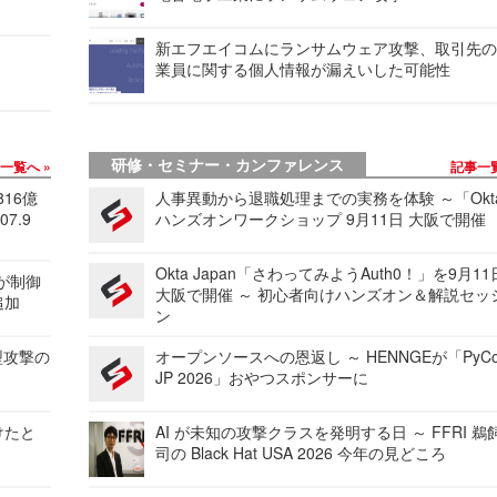
新エフエイコムにランサムウェア攻撃、取引先
業員に関する個人情報が漏えいした可能性
研修・セミナー・カンファレンス
事一覧へ
記事一
816億
人事異動から退職処理までの実務を体験 ～「Okt
7.9
ハンズオンワークショップ 9月11日 大阪で開催
Okta Japan「さわってみようAuth0！」を9月1
 が制御
大阪で開催 ～ 初心者向けハンズオン＆解説セッ
追加
ン
型攻撃の
オープンソースへの恩返し ～ HENNGEが「PyCo
JP 2026」おやつスポンサーに
けたと
AI が未知の攻撃クラスを発明する日 ～ FFRI 鵜
司の Black Hat USA 2026 今年の見どころ