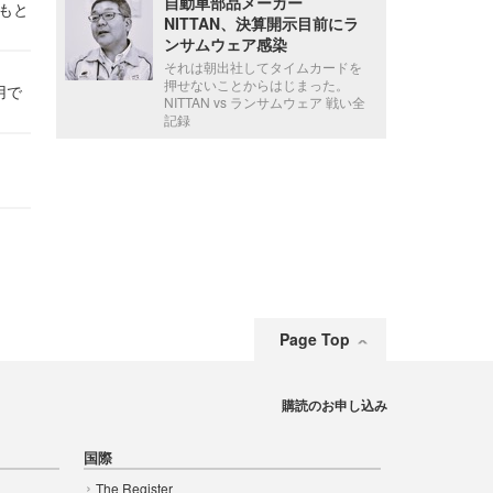
自動車部品メーカー
かもと
NITTAN、決算開示目前にラ
件
ンサムウェア感染
それは朝出社してタイムカードを
押せないことからはじまった。
用で
NITTAN vs ランサムウェア 戦い全
記録
Page Top
購読のお申し込み
国際
The Register