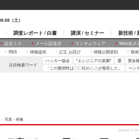
.08.08（土）
調査レポート / 白書
講演 / セミナー
新技術 /
設定ミス
メール誤送信
ランサムウェア
Web改ざ
RSS
情報提供
訂正 お詫び
情報公開原則
取材
ハッカー協会
"エンジニアの楽園"
愛
賞金
注目検索ワード
「この脆弱性は〇〇社の△△が報告した」
ペン
›
写真・画像
2026.6.11 Th