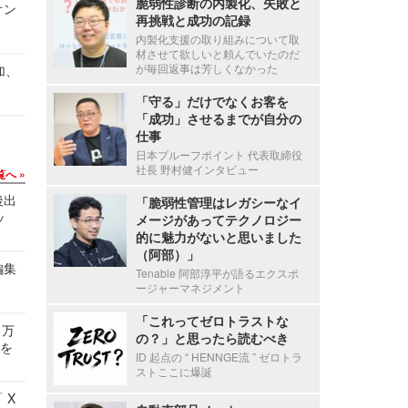
脆弱性診断の内製化、失敗と
オン
再挑戦と成功の記録
内製化支援の取り組みについて取
材させて欲しいと頼んでいたのだ
が毎回返事は芳しくなかった
加、
「守る」だけでなくお客を
「成功」させるまでが自分の
仕事
日本プルーフポイント 代表取締役
社長 野村健インタビュー
覧へ
後出
「脆弱性管理はレガシーなイ
ッ
メージがあってテクノロジー
的に魅力がないと思いました
（阿部）」
編集
Tenable 阿部淳平が語るエクスポ
ージャーマネジメント
「これってゼロトラストな
 万
の？」と思ったら読むべき
せを
ID 起点の “ HENNGE流 ” ゼロトラ
ストここに爆誕
 X