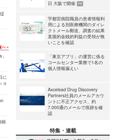
日 大阪で開催
PR
の従
宇都宮病院職員の患者情報利
用による別医療機関のダイレ
クトメール郵送、調査の結果
直接的金銭的利益の受領が無
いことを確認
覧へ
a」
「東京アプリ」の運営に係る
コールセンター業務で1名の
個人情報漏えい
1日に
ショ
Axcelead Drug Discovery
Partners社員のメールアカウ
n
ントに不正アクセス、約
7,000通のメールで痕跡を確
認
飼裕
特集・連載