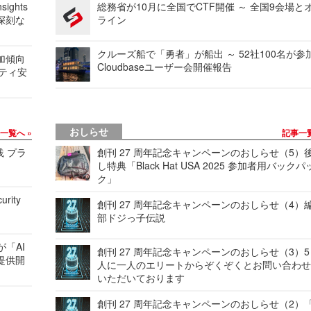
ights
総務省が10月に全国でCTF開催 ～ 全国9会場と
深刻な
ライン
クルーズ船で「勇者」が船出 ～ 52社100名が参
加傾向
Cloudbaseユーザー会開催報告
リティ安
おしらせ
事一覧へ
記事一
践 プラ
創刊 27 周年記念キャンペーンのおしらせ（5）
し特典「Black Hat USA 2025 参加者用バックパ
ク」
urity
創刊 27 周年記念キャンペーンのおしらせ（4）
部ドジっ子伝説
が「AI
創刊 27 周年記念キャンペーンのおしらせ（3）5
提供開
人に一人のエリートからぞくぞくとお問い合わ
いただいております
創刊 27 周年記念キャンペーンのおしらせ（2）「