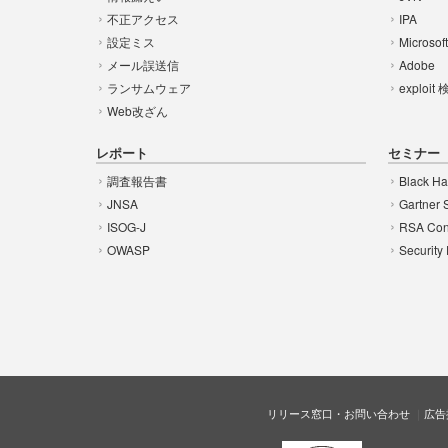
不正アクセス
IPA
設定ミス
Microsof
メール誤送信
Adobe
ランサムウェア
exploit
Web改ざん
レポート
セミナー
調査報告書
Black Ha
JNSA
Gartner 
ISOG-J
RSA Con
OWASP
Security
リリース窓口・お問い合わせ
広告