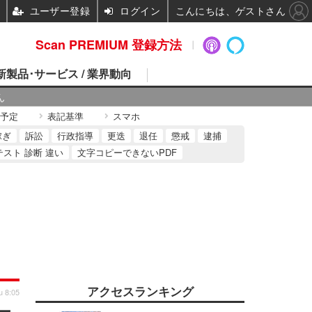
ユーザー登録
ログイン
こんにちは、ゲストさん
Scan PREMIUM 登録方法
 新製品･サービス / 業界動向
ん
予定
表記基準
スマホ
稼ぎ
訴訟
行政指導
更迭
退任
懲戒
逮捕
テスト 診断 違い
文字コピーできないPDF
アクセスランキング
u 8:05