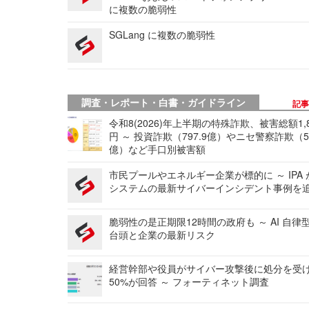
に複数の脆弱性
SGLang に複数の脆弱性
調査・レポート・白書・ガイドライン
記
令和8(2026)年上半期の特殊詐欺、被害総額1,
円 ～ 投資詐欺（797.9億）やニセ警察詐欺（50
億）など手口別被害額
市民プールやエネルギー企業が標的に ～ IPA
システムの最新サイバーインシデント事例を
脆弱性の是正期限12時間の政府も ～ AI 自律
台頭と企業の最新リスク
経営幹部や役員がサイバー攻撃後に処分を受
50%が回答 ～ フォーティネット調査