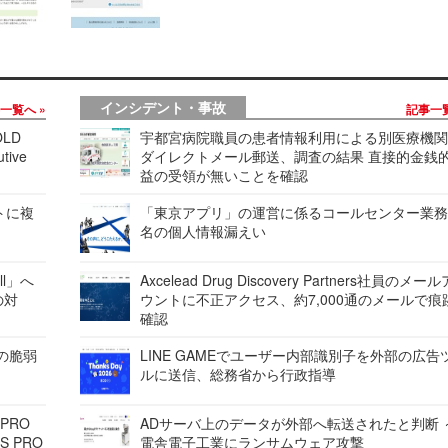
インシデント・事故
事一覧へ
記事一
LD
宇都宮病院職員の患者情報利用による別医療機
tive
ダイレクトメール郵送、調査の結果 直接的金銭
益の受領が無いことを確認
レートに複
「東京アプリ」の運営に係るコールセンター業務
名の個人情報漏えい
ell」へ
Axcelead Drug Discovery Partners社員のメー
の対
ウントに不正アクセス、約7,000通のメールで痕
確認
ンの脆弱
LINE GAMEでユーザー内部識別子を外部の広告
ルに送信、総務省から行政指導
 PRO
ADサーバ上のデータが外部へ転送されたと判断 
S PRO
電舎電子工業にランサムウェア攻撃