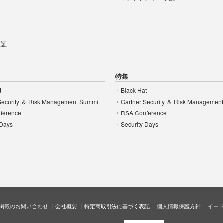
t
 検証
特集
t
Black Hat
Security ＆ Risk Management Summit
Gartner Security ＆ Risk Managemen
ference
RSA Conference
 Days
Security Days
掲載のお問い合わせ
会社概要
特定商取引法に基づく表記
個人情報保護方針
イー