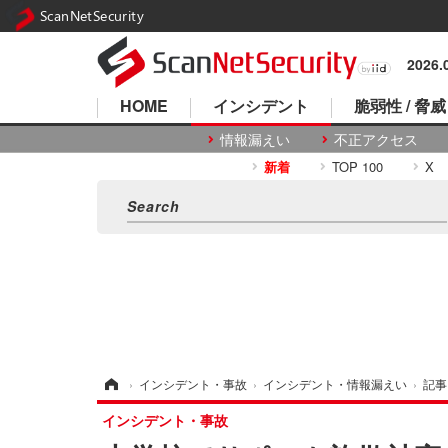
ScanNetSecurity
2026
HOME
インシデント
脆弱性 / 脅威
情報漏えい
不正アクセス
新着
TOP 100
X
ホーム
›
インシデント・事故
›
インシデント・情報漏えい
›
記事
インシデント・事故