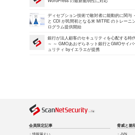
WordPress の最新脆弱性に対応
ディセプション技術で敵対者に能動的に関与 ～
と CDI が民間初となる米 MITRE のトレーニ
ログラム提供開始
銀行が法人顧客のセキュリティを心配する時
～ ～ GMOあおぞらネット銀行とGMOサイ
ュリティ byイエラエが提携
会員限定記事
脅威と脆
情報漏えい
JVN