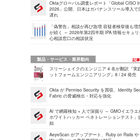
Oktaグローバル調査レポート「Global CISO Ins
2026」公開、日本はガバナンスツール導入で
遅れ
「偽警告」相談が再び急増 容疑者検挙後も増
が続く ～ 2026年第2四半期 IPA 情報セキュ
心相談窓口の相談状況
製品・サービス・業界動向
記
スリーシェイクのエンジニア 4 名が翻訳『実
ットフォームエンジニアリング』8 / 24 発売
Okta が Permiso Security を買収、Identity Sec
Fabric の脅威検出・対応を強化
AI で網羅検知 × 人で深掘り ～ GMOイエラエ
ホワイトハッカー ペネトレーションテスト」
始
AeyeScan がアップデート、Ruby on Rails や