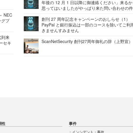
年後の 12 月 1 日以降に御連絡ください」来る
思ってはいましたがやっぱり来た問い合わせの
 NEC
創刊 27 周年記念キャンペーンのおしらせ（1）
ングプ
PayPal と銀行振込は一部のコースを除いてご利
きませんすみません
代到来
ScanNetSecurity 創刊27周年御礼の辞（上野宣）
バーセキ
弱性
事件
インシデント・事故