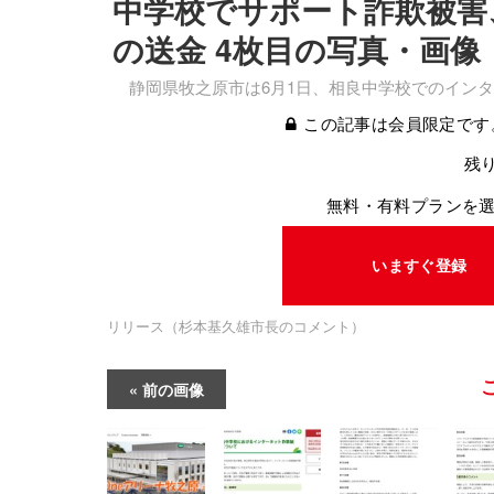
中学校でサポート詐欺被害、口座か
の送金 4枚目の写真・画像
静岡県牧之原市は6月1日、相良中学校でのインタ
この記事は会員限定です
残り
無料・有料プランを
いますぐ登録
リリース（杉本基久雄市長のコメント）
前の画像