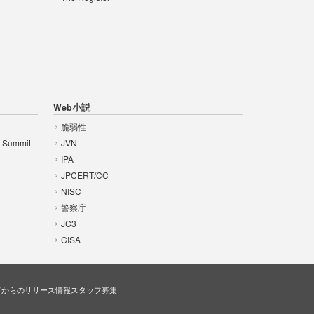
Web小説
脆弱性
t Summit
JVN
IPA
JPCERT/CC
NISC
警察庁
JC3
CISA
ドからのリリース情報
スタッフ募集