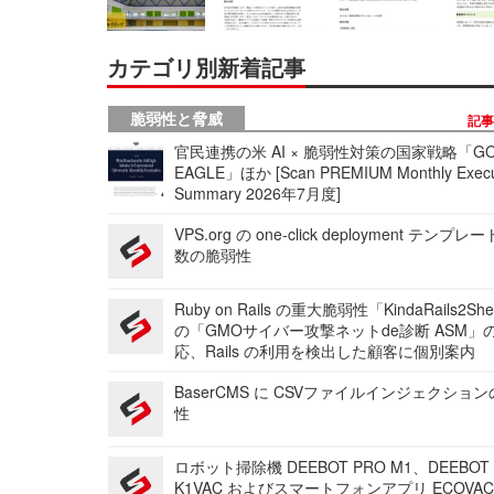
カテゴリ別新着記事
脆弱性と脅威
記
官民連携の米 AI × 脆弱性対策の国家戦略「GO
EAGLE」ほか [Scan PREMIUM Monthly Execu
Summary 2026年7月度]
VPS.org の one-click deployment テンプ
数の脆弱性
Ruby on Rails の重大脆弱性「KindaRails2Sh
の「GMOサイバー攻撃ネットde診断 ASM」
応、Rails の利用を検出した顧客に個別案内
BaserCMS に CSVファイルインジェクショ
性
ロボット掃除機 DEEBOT PRO M1、DEEBOT
K1VAC およびスマートフォンアプリ ECOVAC