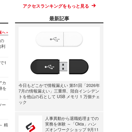
アクセスランキングをもっと見る
最新記事
覧へ
関の
的利
で1
ルアカ
今日もどこかで情報漏えい 第51回「2026年
跡を
7月の情報漏えい」三重県、陸自インシデン
トを他山の石として USB メモリ 1 万個チェ
ック
ツー
人事異動から退職処理までの
実務を体験 ～「Okta」ハン
～ 精
ズオンワークショップ 9月11