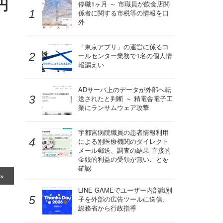
円
停職1ヶ月 ～ 市職員が飲食店関
係者に関する市税等の情報を口
外
「東京アプリ」の運営に係るコ
ールセンター業務で1名の個人情
報漏えい
ADサーバ上のデータが外部へ転
送されたと判断 ～ 精電舎電子工
業にランサムウェア攻撃
宇都宮病院職員の患者情報利用
による別医療機関のダイレクト
メール郵送、調査の結果 直接的
金銭的利益の受領が無いことを
確認
LINE GAMEでユーザー内部識別
子を外部の広告ツールに送信、
総務省から行政指導