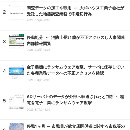
調査データの加工や転用 ～ 大和ハウス工業子会社が
受託した地盤調査業務で不適切行為
2026.8.5(水) 8:05
停職処分 ～ 消防士長31歳が不正アクセスし人事関連
内部情報閲覧
2026.8.3(月) 8:05
金子農機にランサムウェア攻撃、サーバに保存してい
た各種業務データへの不正アクセスを確認
2026.8.3(月) 8:05
ADサーバ上のデータが外部へ転送されたと判断 ～ 精
電舎電子工業にランサムウェア攻撃
2026.8.7(金) 8:05
停職1ヶ月 ～ 市職員が飲食店関係者に関する市税等の