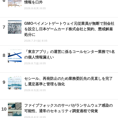
情報を口外
2026.8.6(木) 8:05
GMOペイメントゲートウェイ元従業員が無断で別会社
を設立し日本ゲームカード株式会社と契約、懲戒解雇
処分に
2026.7.31(金) 8:05
「東京アプリ」の運営に係るコールセンター業務で1名
の個人情報漏えい
2026.8.7(金) 8:05
セシール、再発防止のため業務委託先の見直しを完了
し選定基準と管理も強化
2026.8.5(水) 8:05
ファイブフォックスのサーバがランサムウェア感染の
可能性、通常のセキュリティ調査過程で発覚
2026.8.4(火) 8:05