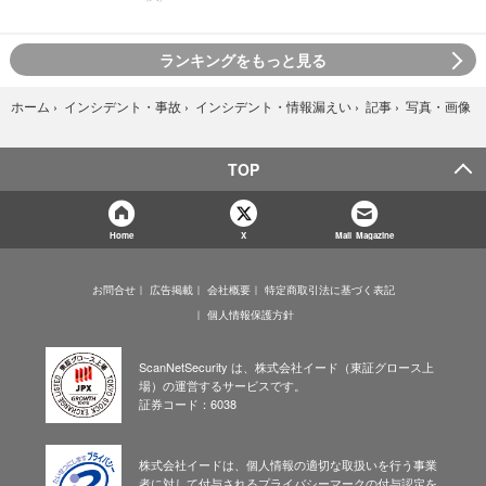
ランキングをもっと見る
写真・画像
ホーム
›
インシデント・事故
›
インシデント・情報漏えい
›
記事
›
TOP
Home
X
Mail Magazine
お問合せ
広告掲載
会社概要
特定商取引法に基づく表記
個人情報保護方針
ScanNetSecurity は、株式会社イード（東証グロース上
場）の運営するサービスです。
証券コード：6038
株式会社イードは、個人情報の適切な取扱いを行う事業
者に対して付与されるプライバシーマークの付与認定を