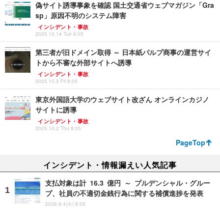
偽サイト誘導事象を確認 国土交通省ウェブマガジン「Gra
sp」原因不明のシステム障害
インシデント・事故
2025.10.14 Tue 8:05
第三者が旧ドメイン取得 ～ 日本紙パルプ商事の運営サイ
トから不審な外部サイトへ誘導
インシデント・事故
2025.10.3 Fri 8:05
東京外国語大学のウェブサイト改ざん オンラインカジノ
サイトに誘導
インシデント・事故
2025.10.2 Thu 8:05
PageTop
インシデント・情報漏えい人気記事
支払対象は計 16.3 億円 ～ プルデンシャル・グルー
プ、社員の不適切金銭行為に関する補償進捗を発表
2026.8.4(火) 8:05