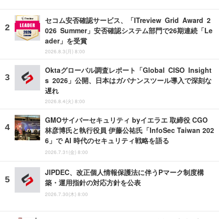
セコム安否確認サービス、「ITreview Grid Award 2
026 Summer」安否確認システム部門で26期連続「Le
ader」を受賞
2026.8.3(月) 8:00
Oktaグローバル調査レポート「Global CISO Insight
s 2026」公開、日本はガバナンスツール導入で深刻な
遅れ
2026.8.4(火) 8:00
GMOサイバーセキュリティ byイエラエ 取締役 CGO
林彦博氏と執行役員 伊藤公祐氏「InfoSec Taiwan 202
6」で AI 時代のセキュリティ戦略を語る
2026.7.31(金) 8:00
JIPDEC、改正個人情報保護法に伴うPマーク制度構
築・運用指針の対応方針を公表
2026.7.30(木) 8:00