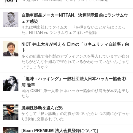
自動車部品メーカーNITTAN、決算開示目前にランサムウ
ェア感染
それは朝出社してタイムカードを押せないことからはじまっ
た。NITTAN vs ランサムウェア 戦い全記録
NICT 井上大介が考える 日本の「セキュリティ自給率」向
上
多くの組織で海外製のアプライアンスを導入していますが自分
たちがどんな仕組みで守られているかわかっていないんじゃな
いでしょうか？
「趣味：ハッキング」一般社団法人日本ハッカー協会 杉
浦 隆幸
国内 OSINT 第一人者 日本ハッカー協会の杉浦氏が本気を出し
たら
脆弱性診断を盗んだ男
かくして「良い診断」の定義が気づいたらいつの間にかすっか
り別物に交換されていた
[Scan PREMIUM 法人会員登録について]