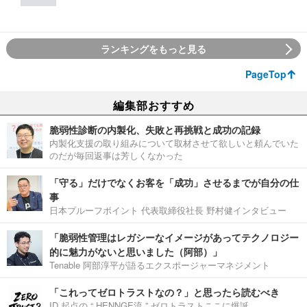
ランキングをもっと見る
PageTop
編集部おすすめ
脆弱性診断の内製化、失敗と再挑戦と成功の記録
内製化支援の取り組みについて取材させて欲しいと頼んでいた
のだが毎回返事は芳しくなかった
「守る」だけでなくお客を「成功」させるまでが自分の仕
事
日本プルーフポイント 代表取締役社長 野村健インタビュー
「脆弱性管理はレガシーなイメージがあってテクノロジー
的に魅力がないと思いました（阿部）」
Tenable 阿部淳平が語るエクスポージャーマネジメント
「これってゼロトラストなの？」と思ったら読むべき
ID 起点の “ HENNGE流 ” ゼロトラストここに爆誕