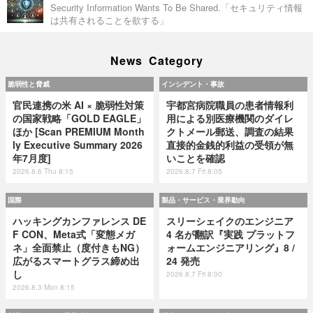
Security Information Wants To Be Shared.「セキュリティ情報
は共有されることを欲する」
News Category
脆弱性と脅威
インシデント・事故
官民連携の米 AI × 脆弱性対策
宇都宮病院職員の患者情報利
の国家戦略「GOLD EAGLE」
用による別医療機関のダイレ
ほか [Scan PREMIUM Month
クトメール郵送、調査の結果
ly Executive Summary 2026
直接的金銭的利益の受領が無
年7月度]
いことを確認
2026.8.6 Thu 8:15
2026.8.7 Fri 8:05
国際
製品・サービス・業界動向
ハッキングカンファレンス DE
スリーシェイクのエンジニア
F CON、Meta式「変態メガ
4 名が翻訳『実践 プラットフ
ネ」全面禁止（度付きもNG）
ォームエンジニアリング』8 /
広がるスマートグラス締め出
24 発売
し
2026.8.7 Fri 8:00
2026.8.3 Mon 8:15