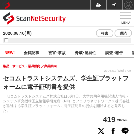
MENU
2026.08.10(月)
検索
購読
NEW!
会員記事
被害･事故
脅威･脆弱性
調査･報告
製品・サービス・業界動向
業界動向
2026.6.3 Wed 8:00
セコムトラストシステムズ、学生証プラットフ
ォームに電子証明書を提供
セコムトラストシステムズ株式会社は6月1日、大学共同利用機関法人情報・
システム研究機構国立情報学研究所（NII）とフェリカネットワークス株式会社
が推進する学生証プラットフォームに電子証明書の提供を開始すると発表し
た。
419
views