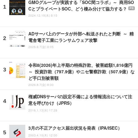
GMOグループが実践する「SOC間コラボ」～ 商用SO
CとプライベートSOC、どう棲み分けて協力する？
PR
2024.12.19(木) 8:15
ADサーバ上のデータが外部へ転送されたと判断 ～ 精
電舎電子工業にランサムウェア攻撃
2026.8.7(金) 8:05
令和8(2026)年上半期の特殊詐欺、被害総額1,816億円
～ 投資詐欺（797.9億）やニセ警察詐欺（507.9億）な
ど手口別被害額
2026.8.7(金) 8:00
権威DNSサーバの設定不備による情報流出について注
意を呼びかけ（JPRS）
2016.1.13(水) 17:28
3月の不正アクセス届出状況を発表（IPA/ISEC）
2003.4.10(木) 12:00