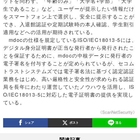
ットを問わず、「年齢のみ」「大学名+学部」「大学
生であること」など、ユーザーが提示したい情報だけ
をスマートフォン上で選択し、安全に提示することが
でき、入退館認証や定期試験時の本人確認、学生割引
適用などへの活用が期待されている。
mdocの仕様を規定しているISO/IEC18013-5には、
デジタル身分証明書が正当な発行者から発行されたこ
とを保証するために、mdocの中核データに発行者の
電子署名を付与することが定められているが、セコム
トラストシステムズでは電子署名法に基づく認定認証
業務をはじめ、高い厳格性と安全性が求められる認証
局を長年にわたり運営していたノウハウを活用し、IS
O/IEC18013-5に対応した電子証明書の提供を実現し
ている。
《ScanNetSecurity》
シェア
ポスト
送る
関連記事