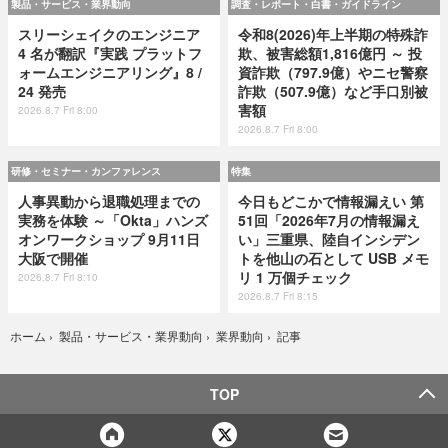
製品・サービス・業界動向
調査・レポート・白書・ガイドライン
スリーシェイクのエンジニア
令和8(2026)年上半期の特殊詐
4 名が翻訳『実践 プラットフ
欺、被害総額1,816億円 ～ 投
ォームエンジニアリング』8 /
資詐欺（797.9億）やニセ警察
24 発売
詐欺（507.9億）など手口別被
害額
2026.8.7 Fri 8:00
2026.8.7 Fri 8:00
研修・セミナー・カンファレンス
特集
人事異動から退職処理までの
今日もどこかで情報漏えい 第
実務を体験 ～「Okta」ハンズ
51回「2026年7月の情報漏え
オンワークショップ 9月11日
い」三重県、陸自インシデン
大阪で開催
トを他山の石として USB メモ
リ 1 万個チェック
2026.8.7 Fri 8:10
2026.8.7 Fri 8:15
記事
ホーム
›
製品・サービス・業界動向
›
業界動向
›
TOP