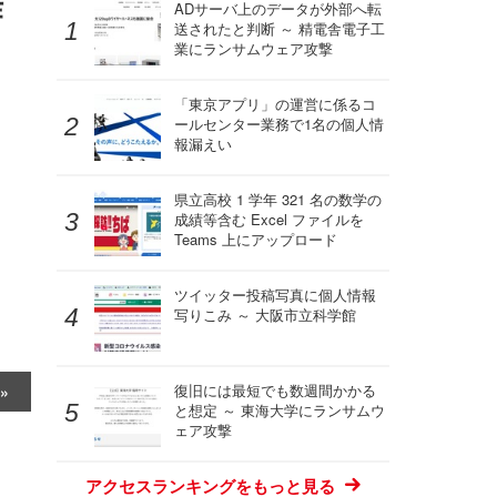
作
ADサーバ上のデータが外部へ転
送されたと判断 ～ 精電舎電子工
業にランサムウェア攻撃
「東京アプリ」の運営に係るコ
ールセンター業務で1名の個人情
報漏えい
県立高校 1 学年 321 名の数学の
成績等含む Excel ファイルを
Teams 上にアップロード
ツイッター投稿写真に個人情報
写りこみ ～ 大阪市立科学館
復旧には最短でも数週間かかる
と想定 ～ 東海大学にランサムウ
ェア攻撃
アクセスランキングをもっと見る