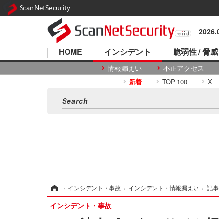
ScanNetSecurity
2026
HOME
インシデント
脆弱性 / 脅威
情報漏えい
不正アクセス
新着
TOP 100
X
ホーム
›
インシデント・事故
›
インシデント・情報漏えい
›
記事
インシデント・事故