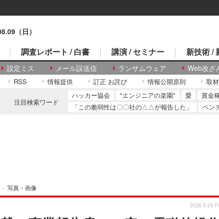
.08.09（日）
調査レポート / 白書
講演 / セミナー
新技術 /
設定ミス
メール誤送信
ランサムウェア
Web改ざ
RSS
情報提供
訂正 お詫び
情報公開原則
取材
ハッカー協会
"エンジニアの楽園"
愛
賞金
注目検索ワード
「この脆弱性は〇〇社の△△が報告した」
ペン
›
写真・画像
2026.5.29 Fr