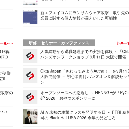
新エフエイコムにランサムウェア攻撃、取引先
業員に関する個人情報が漏えいした可能性
研修・セミナー・カンファレンス
事一覧へ
記事一
816億
人事異動から退職処理までの実務を体験 ～「Okt
7.9
ハンズオンワークショップ 9月11日 大阪で開催
Okta Japan「さわってみようAuth0！」を9月1
 が制御
大阪で開催 ～ 初心者向けハンズオン＆解説セッ
追加
ン
型攻撃の
オープンソースへの恩返し ～ HENNGEが「PyCo
JP 2026」おやつスポンサーに
けたと
AI が未知の攻撃クラスを発明する日 ～ FFRI 鵜
司の Black Hat USA 2026 今年の見どころ