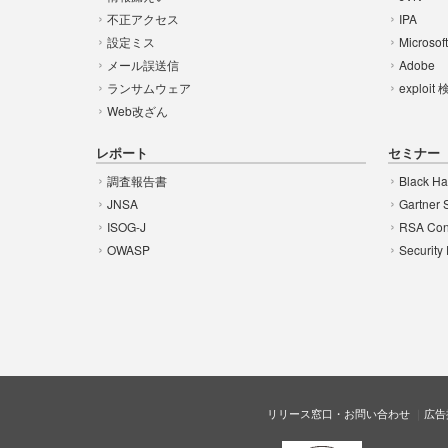
不正アクセス
IPA
設定ミス
Microsof
メール誤送信
Adobe
ランサムウェア
exploit
Web改ざん
レポート
セミナー
調査報告書
Black Ha
JNSA
Gartner 
ISOG-J
RSA Con
OWASP
Security
リリース窓口・お問い合わせ
広告