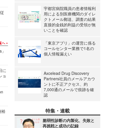
宇都宮病院職員の患者情報利
の従
用による別医療機関のダイレ
クトメール郵送、調査の結果
直接的金銭的利益の受領が無
いことを確認
「東京アプリ」の運営に係る
覧へ
コールセンター業務で1名の
a」
個人情報漏えい
1日に
Axcelead Drug Discovery
ショ
Partners社員のメールアカウ
ントに不正アクセス、約
7,000通のメールで痕跡を確
n
認
特集・連載
飼裕
脆弱性診断の内製化、失敗と
再挑戦と成功の記録