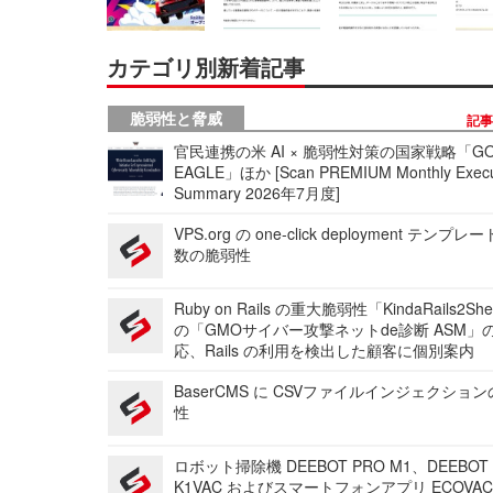
カテゴリ別新着記事
脆弱性と脅威
記
官民連携の米 AI × 脆弱性対策の国家戦略「GO
EAGLE」ほか [Scan PREMIUM Monthly Execu
Summary 2026年7月度]
VPS.org の one-click deployment テンプ
数の脆弱性
Ruby on Rails の重大脆弱性「KindaRails2Sh
の「GMOサイバー攻撃ネットde診断 ASM」
応、Rails の利用を検出した顧客に個別案内
BaserCMS に CSVファイルインジェクショ
性
ロボット掃除機 DEEBOT PRO M1、DEEBOT
K1VAC およびスマートフォンアプリ ECOVAC