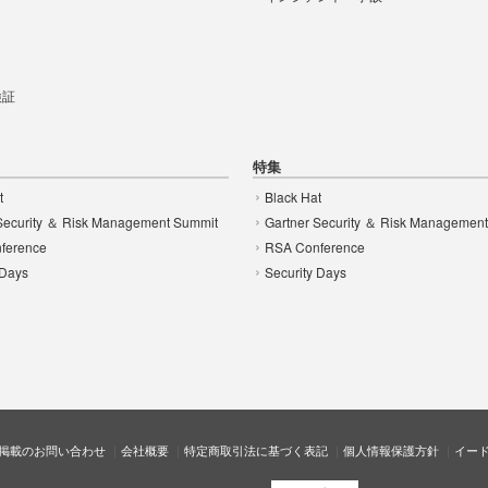
t
 検証
特集
t
Black Hat
Security ＆ Risk Management Summit
Gartner Security ＆ Risk Managemen
ference
RSA Conference
 Days
Security Days
掲載のお問い合わせ
会社概要
特定商取引法に基づく表記
個人情報保護方針
イー