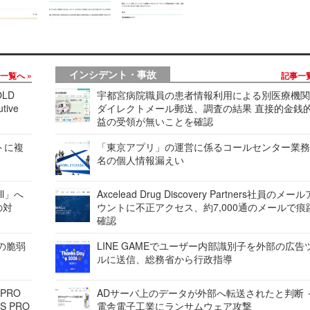
インシデント・事故
事一覧へ
記事一
LD
宇都宮病院職員の患者情報利用による別医療機
tive
ダイレクトメール郵送、調査の結果 直接的金銭
益の受領が無いことを確認
レートに複
「東京アプリ」の運営に係るコールセンター業務
名の個人情報漏えい
ell」へ
Axcelead Drug Discovery Partners社員のメー
の対
ウントに不正アクセス、約7,000通のメールで痕
確認
ンの脆弱
LINE GAMEでユーザー内部識別子を外部の広告
ルに送信、総務省から行政指導
 PRO
ADサーバ上のデータが外部へ転送されたと判断 
S PRO
電舎電子工業にランサムウェア攻撃