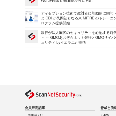
WordPress の最新脆弱性に対応
ディセプション技術で敵対者に能動的に関与 ～
と CDI が民間初となる米 MITRE のトレーニ
ログラム提供開始
銀行が法人顧客のセキュリティを心配する時
～ ～ GMOあおぞらネット銀行とGMOサイ
ュリティ byイエラエが提携
会員限定記事
脅威と脆
情報漏えい
JVN