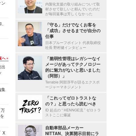
オン
内製化支援の取り組みについて取
材させて欲しいと頼んでいたのだ
が毎回返事は芳しくなかった
加、
「守る」だけでなくお客を
「成功」させるまでが自分の
仕事
日本プルーフポイント 代表取締役
社長 野村健インタビュー
覧へ
「脆弱性管理はレガシーなイ
メージがあってテクノロジー
後出
的に魅力がないと思いました
ッ
（阿部）」
Tenable 阿部淳平が語るエクスポ
ージャーマネジメント
編集
「これってゼロトラストな
の？」と思ったら読むべき
 万
ID 起点の “ HENNGE流 ” ゼロトラ
ストここに爆誕
せを
自動車部品メーカー
 X
NITTAN、決算開示目前にラ