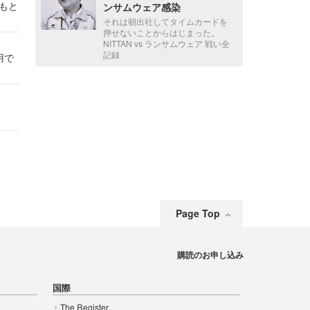
かもと
ンサムウェア感染
件
それは朝出社してタイムカードを
押せないことからはじまった。
NITTAN vs ランサムウェア 戦い全
記録
用で
Page Top
購読のお申し込み
国際
The Register