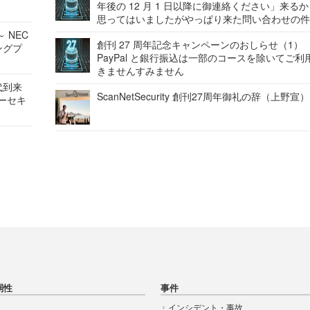
年後の 12 月 1 日以降に御連絡ください」来る
思ってはいましたがやっぱり来た問い合わせの
 NEC
創刊 27 周年記念キャンペーンのおしらせ（1）
ングプ
PayPal と銀行振込は一部のコースを除いてご利
きませんすみません
代到来
ScanNetSecurity 創刊27周年御礼の辞（上野宣）
バーセキ
弱性
事件
インシデント・事故