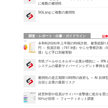
に複数の脆弱性
SGLang に複数の脆弱性
調査・レポート・白書・ガイドライン
記
令和8(2026)年上半期の特殊詐欺、被害総額1,
円 ～ 投資詐欺（797.9億）やニセ警察詐欺（50
億）など手口別被害額
市民プールやエネルギー企業が標的に ～ IPA
システムの最新サイバーインシデント事例を
脆弱性の是正期限12時間の政府も ～ AI 自律
台頭と企業の最新リスク
経営幹部や役員がサイバー攻撃後に処分を受
50%が回答 ～ フォーティネット調査