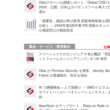
Oktaグローバル調査レポート「Global CISO Ins
2026」公開、日本はガバナンスツール導入で
遅れ
「偽警告」相談が再び急増 容疑者検挙後も増
が続く ～ 2026年第2四半期 IPA 情報セキュ
心相談窓口の相談状況
製品・サービス・業界動向
記
スリーシェイクのエンジニア 4 名が翻訳『実
ットフォームエンジニアリング』8 / 24 発売
Okta が Permiso Security を買収、Identity Sec
Fabric の脅威検出・対応を強化
AI で網羅検知 × 人で深掘り ～ GMOイエラエ
ホワイトハッカー ペネトレーションテスト」
始
AeyeScan がアップデート、Ruby on Rails や