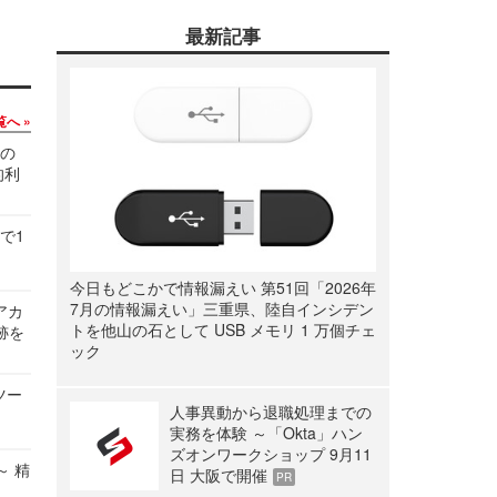
最新記事
覧へ
関の
的利
で1
今日もどこかで情報漏えい 第51回「2026年
7月の情報漏えい」三重県、陸自インシデン
ルアカ
トを他山の石として USB メモリ 1 万個チェ
跡を
ック
ツー
人事異動から退職処理までの
実務を体験 ～「Okta」ハン
ズオンワークショップ 9月11
～ 精
日 大阪で開催
PR