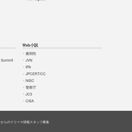
Web小説
脆弱性
t Summit
JVN
IPA
JPCERT/CC
NISC
警察庁
JC3
CISA
ドからのリリース情報
スタッフ募集