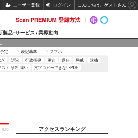
ユーザー登録
ログイン
こんにちは、ゲストさん
Scan PREMIUM 登録方法
 新製品･サービス / 業界動向
ん
予定
表記基準
スマホ
稼ぎ
訴訟
行政指導
更迭
退任
懲戒
逮捕
テスト 診断 違い
文字コピーできないPDF
アクセスランキング
i 8:05