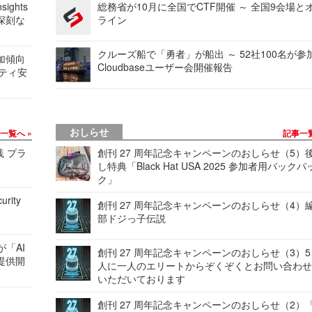
ights
総務省が10月に全国でCTF開催 ～ 全国9会場と
深刻な
ライン
クルーズ船で「勇者」が船出 ～ 52社100名が参
加傾向
Cloudbaseユーザー会開催報告
リティ安
おしらせ
事一覧へ
記事一
践 プラ
創刊 27 周年記念キャンペーンのおしらせ（5）
し特典「Black Hat USA 2025 参加者用バックパ
ク」
urity
創刊 27 周年記念キャンペーンのおしらせ（4）
部ドジっ子伝説
が「AI
創刊 27 周年記念キャンペーンのおしらせ（3）5
提供開
人に一人のエリートからぞくぞくとお問い合わ
いただいております
創刊 27 周年記念キャンペーンのおしらせ（2）「