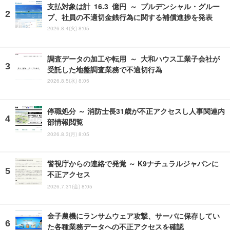
支払対象は計 16.3 億円 ～ プルデンシャル・グルー
プ、社員の不適切金銭行為に関する補償進捗を発表
2026.8.4(火) 8:05
調査データの加工や転用 ～ 大和ハウス工業子会社が
受託した地盤調査業務で不適切行為
2026.8.5(水) 8:05
停職処分 ～ 消防士長31歳が不正アクセスし人事関連内
部情報閲覧
2026.8.3(月) 8:05
警視庁からの連絡で発覚 ～ K9ナチュラルジャパンに
不正アクセス
2026.7.31(金) 8:05
金子農機にランサムウェア攻撃、サーバに保存してい
た各種業務データへの不正アクセスを確認