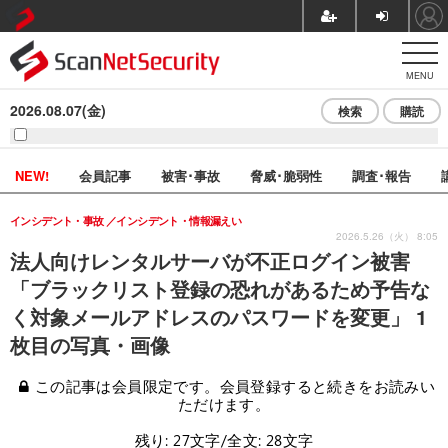
MENU
2026.08.07(金)
検索
購読
NEW!
会員記事
被害･事故
脅威･脆弱性
調査･報告
インシデント・事故
インシデント・情報漏えい
2026.5.26（火） 8:05
法人向けレンタルサーバが不正ログイン被害
「ブラックリスト登録の恐れがあるため予告な
く対象メールアドレスのパスワードを変更」 1
枚目の写真・画像
この記事は会員限定です。会員登録すると続きをお読みい
ただけます。
残り: 27文字/全文: 28文字