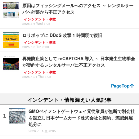
原因はフィッシングメールへのアクセス ～ レンタルサー
バへ外部から不正アクセス
インシデント・事故
2025.8.6 Wed 8:05
ロリポップに DDoS 攻撃 1 時間弱で復旧
インシデント・事故
2025.6.3 Tue 8:00
再発防止策として reCAPTCHA 導入 ～ 日本発生生物学会
が契約するレンタルサーバに不正アクセス
インシデント・事故
2025.4.24 Thu 8:05
PageTop
インシデント・情報漏えい人気記事
GMOペイメントゲートウェイ元従業員が無断で別会社
を設立し日本ゲームカード株式会社と契約、懲戒解雇
処分に
2026.7.31(金) 8:05