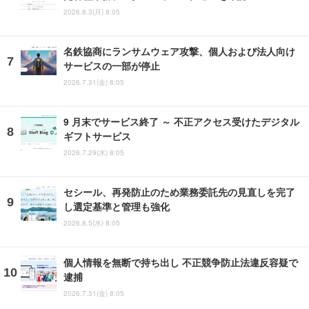
2026.8.3(月) 8:05
名鉄協商にランサムウェア攻撃、個人および法人向け
サービスの一部が停止
2026.7.31(金) 8:05
9 月末でサービス終了 ～ 不正アクセス受けたデジタル
ギフトサービス
2026.7.29(水) 8:05
セシール、再発防止のため業務委託先の見直しを完了
し選定基準と管理も強化
2026.8.5(水) 8:05
個人情報を無断で持ち出し 不正競争防止法違反容疑で
逮捕
2026.7.31(金) 8:05