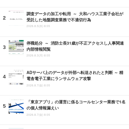
調査データの加工や転用 ～ 大和ハウス工業子会社が
受託した地盤調査業務で不適切行為
2026.8.5(水) 8:05
停職処分 ～ 消防士長31歳が不正アクセスし人事関連
内部情報閲覧
2026.8.3(月) 8:05
ADサーバ上のデータが外部へ転送されたと判断 ～ 精
電舎電子工業にランサムウェア攻撃
2026.8.7(金) 8:05
「東京アプリ」の運営に係るコールセンター業務で1名
の個人情報漏えい
2026.8.7(金) 8:05