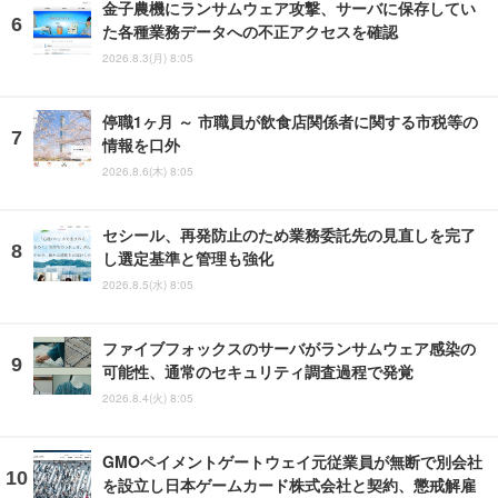
金子農機にランサムウェア攻撃、サーバに保存してい
た各種業務データへの不正アクセスを確認
2026.8.3(月) 8:05
停職1ヶ月 ～ 市職員が飲食店関係者に関する市税等の
情報を口外
2026.8.6(木) 8:05
セシール、再発防止のため業務委託先の見直しを完了
し選定基準と管理も強化
2026.8.5(水) 8:05
ファイブフォックスのサーバがランサムウェア感染の
可能性、通常のセキュリティ調査過程で発覚
2026.8.4(火) 8:05
GMOペイメントゲートウェイ元従業員が無断で別会社
を設立し日本ゲームカード株式会社と契約、懲戒解雇