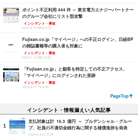
ポイント不正利用 444 件 ～ 東京電力エナジーパートナー
のグループ会社にリスト型攻撃
インシデント・事故
2025.9.10 Wed 8:05
Fujisan.co.jp「マイページ」への不正ログイン、日経BP
の雑誌書籍等の購入者も対象に
インシデント・事故
2025.7.14 Mon 8:05
「Fujisan.co.jp」と顧客を特定しての不正アクセス、
「マイページ」にログインされた形跡
インシデント・事故
2025.6.27 Fri 8:05
PageTop
インシデント・情報漏えい人気記事
支払対象は計 16.3 億円 ～ プルデンシャル・グルー
プ、社員の不適切金銭行為に関する補償進捗を発表
2026.8.4(火) 8:05