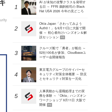
セキ
AI が未知の攻撃クラスを発明す
る日 ～ FFRI 鵜飼裕司の Black
Hat USA 2026 今年の見どころ
ity
Okta Japan「さわってみよう
Auth0！」を9月11日に大阪で開
催 ～ 初心者向けハンズオン＆解
説セッション
PR
クルーズ船で「勇者」が船出 ～
52社100名が参加、Cloudbaseユ
ーザー会開催報告
東京電力グループのサイバーセ
キュリティ対策全体概要 ～ 防災
とセキュリティ対策を一元化
人事異動から退職処理までの実
務を体験 ～「Okta」ハンズオン
ワークショップ 9月11日 大阪で
開催
PR