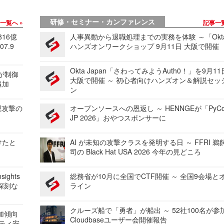
研修・セミナー・カンファレンス
事一覧へ
記事一
816億
人事異動から退職処理までの実務を体験 ～「Okt
7.9
ハンズオンワークショップ 9月11日 大阪で開催
Okta Japan「さわってみようAuth0！」を9月1
 が制御
大阪で開催 ～ 初心者向けハンズオン＆解説セッ
追加
ン
型攻撃の
オープンソースへの恩返し ～ HENNGEが「PyCo
JP 2026」おやつスポンサーに
けたと
AI が未知の攻撃クラスを発明する日 ～ FFRI 鵜
司の Black Hat USA 2026 今年の見どころ
ights
総務省が10月に全国でCTF開催 ～ 全国9会場と
深刻な
ライン
クルーズ船で「勇者」が船出 ～ 52社100名が参
加傾向
Cloudbaseユーザー会開催報告
リティ安