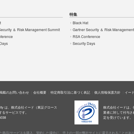
特集
t
Black Hat
Security ＆ Risk Management Summit
Gartner Security ＆ Risk Managemen
ference
RSA Conference
 Days
Security Days
掲載のお問い合わせ
会社概要
特定商取引法に基づく表記
個人情報保護方針
イー
ecurity は、株式会社イード（東証グロース
株式会社イードは、
するサービスです。
業者に対して付与さ
038
定を受けています。
た商品/サービスを購入、契約した場合に、売上の一部が弊社サイトに還元されることがあ