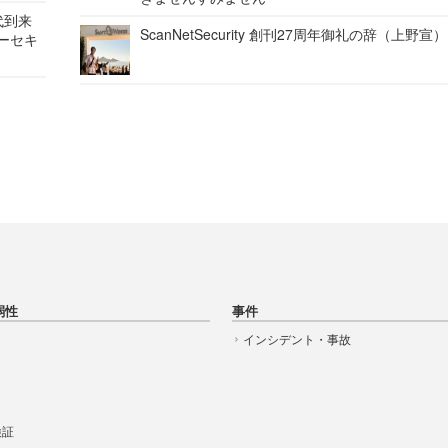
代到来
ScanNetSecurity 創刊27周年御礼の辞（上野宣）
バーセキ
弱性
事件
インシデント・事故
t
 検証