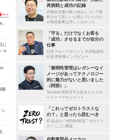
再挑戦と成功の記録
内製化支援の取り組みについて取
覧へ
材させて欲しいと頼んでいたのだ
が毎回返事は芳しくなかった
a」
「守る」だけでなくお客を
「成功」させるまでが自分の
1日に
仕事
ショ
日本プルーフポイント 代表取締役
社長 野村健インタビュー
n
「脆弱性管理はレガシーなイ
メージがあってテクノロジー
的に魅力がないと思いました
（阿部）」
飼裕
Tenable 阿部淳平が語るエクスポ
ージャーマネジメント
「これってゼロトラストな
オン
の？」と思ったら読むべき
ID 起点の “ HENNGE流 ” ゼロトラ
ストここに爆誕
加、
自動車部品メーカー