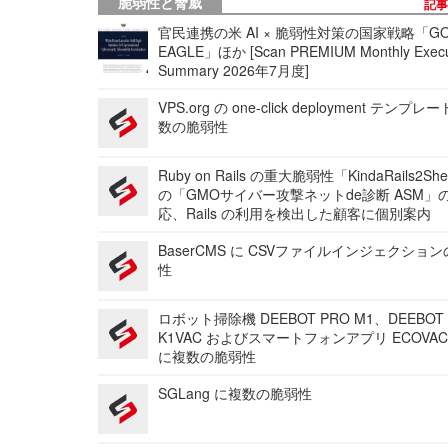
脆弱性と脅威
記
官民連携の米 AI × 脆弱性対策の国家戦略「GO
EAGLE」ほか [Scan PREMIUM Monthly Execu
Summary 2026年7月度]
VPS.org の one-click deployment テンプ
数の脆弱性
Ruby on Rails の重大脆弱性「KindaRails2Sh
の「GMOサイバー攻撃ネットde診断 ASM」
応、Rails の利用を検出した顧客に個別案内
BaserCMS に CSVファイルインジェクショ
性
ロボット掃除機 DEEBOT PRO M1、DEEBOT
K1VAC およびスマートフォンアプリ ECOVAC
に複数の脆弱性
SGLang に複数の脆弱性