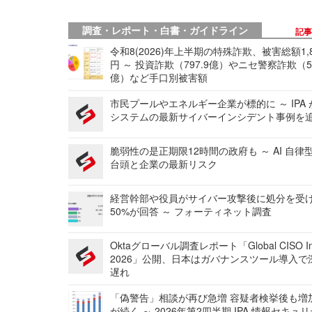
調査・レポート・白書・ガイドライン
記
令和8(2026)年上半期の特殊詐欺、被害総額1,
円 ～ 投資詐欺（797.9億）やニセ警察詐欺（50
億）など手口別被害額
市民プールやエネルギー企業が標的に ～ IPA
システムの最新サイバーインシデント事例を
脆弱性の是正期限12時間の政府も ～ AI 自律
台頭と企業の最新リスク
経営幹部や役員がサイバー攻撃後に処分を受
50%が回答 ～ フォーティネット調査
Oktaグローバル調査レポート「Global CISO Ins
2026」公開、日本はガバナンスツール導入で
遅れ
「偽警告」相談が再び急増 容疑者検挙後も増
が続く ～ 2026年第2四半期 IPA 情報セキュ