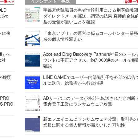
インシデント・事故
事一覧へ
記事一
LD
宇都宮病院職員の患者情報利用による別医療機
tive
ダイレクトメール郵送、調査の結果 直接的金銭
益の受領が無いことを確認
レートに複
「東京アプリ」の運営に係るコールセンター業務
名の個人情報漏えい
ell」へ
Axcelead Drug Discovery Partners社員のメー
の対
ウントに不正アクセス、約7,000通のメールで痕
確認
ンの脆弱
LINE GAMEでユーザー内部識別子を外部の広告
ルに送信、総務省から行政指導
 PRO
ADサーバ上のデータが外部へ転送されたと判断 
S PRO
電舎電子工業にランサムウェア攻撃
新エフエイコムにランサムウェア攻撃、取引先
業員に関する個人情報が漏えいした可能性