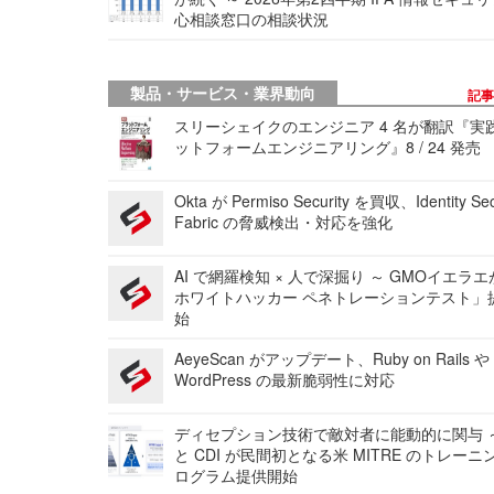
心相談窓口の相談状況
製品・サービス・業界動向
記
スリーシェイクのエンジニア 4 名が翻訳『実
ットフォームエンジニアリング』8 / 24 発売
Okta が Permiso Security を買収、Identity Sec
Fabric の脅威検出・対応を強化
AI で網羅検知 × 人で深掘り ～ GMOイエラエ
ホワイトハッカー ペネトレーションテスト」
始
AeyeScan がアップデート、Ruby on Rails や
WordPress の最新脆弱性に対応
ディセプション技術で敵対者に能動的に関与 ～
と CDI が民間初となる米 MITRE のトレーニ
ログラム提供開始