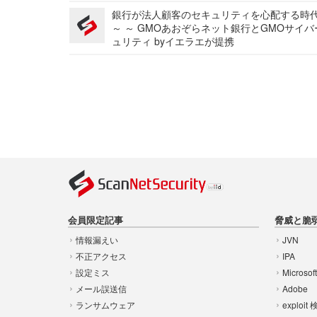
銀行が法人顧客のセキュリティを心配する時
～ ～ GMOあおぞらネット銀行とGMOサイ
ュリティ byイエラエが提携
会員限定記事
脅威と脆
情報漏えい
JVN
不正アクセス
IPA
設定ミス
Microsof
メール誤送信
Adobe
ランサムウェア
exploit