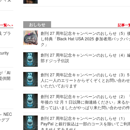
おしらせ
事一覧へ
記事一
践 プラ
創刊 27 周年記念キャンペーンのおしらせ（5）
し特典「Black Hat USA 2025 参加者用バックパ
ク」
urity
創刊 27 周年記念キャンペーンのおしらせ（4）
部ドジっ子伝説
が「AI
創刊 27 周年記念キャンペーンのおしらせ（3）5
提供開
人に一人のエリートからぞくぞくとお問い合わ
いただいております
創刊 27 周年記念キャンペーンのおしらせ（2）「
年後の 12 月 1 日以降に御連絡ください」来る
思ってはいましたがやっぱり来た問い合わせの
 NEC
創刊 27 周年記念キャンペーンのおしらせ（1）
ングプ
PayPal と銀行振込は一部のコースを除いてご利
きませんすみません