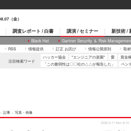
.08.07（金）
調査レポート / 白書
講演 / セミナー
新技術 /
Black Hat
Gartner Security ＆ Risk Managemen
RSS
情報提供
訂正 お詫び
情報公開原則
取材
ハッカー協会
"エンジニアの楽園"
愛
賞金
注目検索ワード
「この脆弱性は〇〇社の△△が報告した」
ペン
›
記事
›
写真・画像
2026.5.11 Mon 8:10