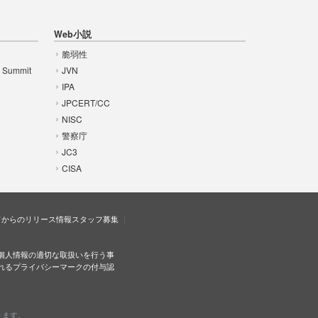
Web小説
脆弱性
t Summit
JVN
IPA
JPCERT/CC
NISC
警察庁
JC3
CISA
ドからのリリース情報
スタッフ募集
個人情報の適切な取扱いを行う事
れるプライバシーマークの付与認
ります。