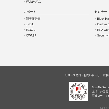
Web改ざん
レポート
セミナー
調査報告書
Black Ha
JNSA
Gartner 
ISOG-J
RSA Con
OWASP
Security
リリース窓口・お問い合わせ
広告
ScanNetS
上場）の運営
証券コード：6
紹介し