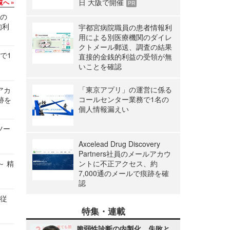
日 大阪で開催
覧へ
PR
関の
的利
宇都宮病院職員の患者情報利
用による別医療機関のダイレ
クトメール郵送、調査の結果
で1
直接的金銭的利益の受領が無
いことを確認
「東京アプリ」の運営に係る
ルアカ
コールセンター業務で1名の
跡を
個人情報漏えい
ツー
Axcelead Drug Discovery
Partners社員のメールアカウ
～ 精
ントに不正アクセス、約
7,000通のメールで痕跡を確
認
の従
特集・連載
脆弱性診断の内製化、失敗と