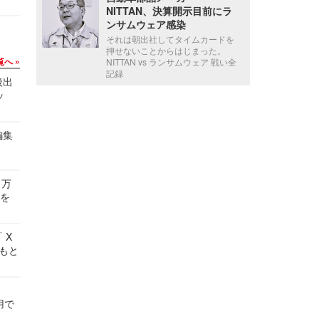
NITTAN、決算開示目前にラ
ンサムウェア感染
それは朝出社してタイムカードを
押せないことからはじまった。
覧へ
NITTAN vs ランサムウェア 戦い全
記録
後出
ッ
編集
 万
せを
 X
かもと
件
用で