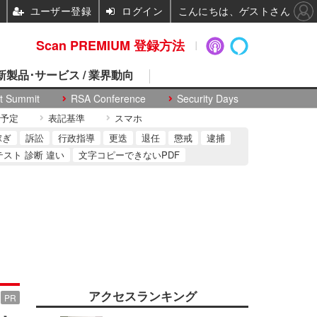
ユーザー登録
ログイン
こんにちは、ゲストさん
Scan PREMIUM 登録方法
 新製品･サービス / 業界動向
t Summit
RSA Conference
Security Days
予定
表記基準
スマホ
稼ぎ
訴訟
行政指導
更迭
退任
懲戒
逮捕
テスト 診断 違い
文字コピーできないPDF
アクセスランキング
PR