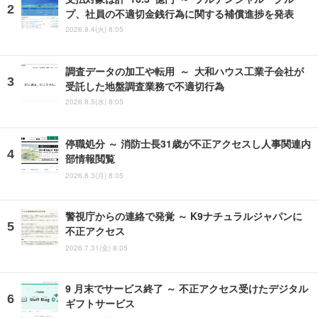
プ、社員の不適切金銭行為に関する補償進捗を発表
2026.8.4(火) 8:05
調査データの加工や転用 ～ 大和ハウス工業子会社が
受託した地盤調査業務で不適切行為
2026.8.5(水) 8:05
停職処分 ～ 消防士長31歳が不正アクセスし人事関連内
部情報閲覧
2026.8.3(月) 8:05
警視庁からの連絡で発覚 ～ K9ナチュラルジャパンに
不正アクセス
2026.7.31(金) 8:05
9 月末でサービス終了 ～ 不正アクセス受けたデジタル
ギフトサービス