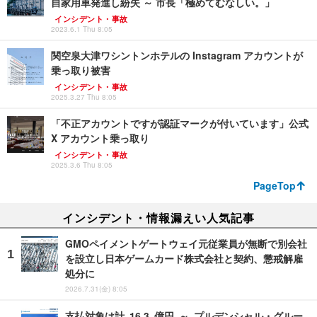
自家用車発進し紛失 ～ 市長「極めてむなしい。」
インシデント・事故
2023.6.1 Thu 8:05
関空泉大津ワシントンホテルの Instagram アカウントが
乗っ取り被害
インシデント・事故
2025.3.27 Thu 8:05
「不正アカウントですが認証マークが付いています」公式
X アカウント乗っ取り
インシデント・事故
2025.3.6 Thu 8:05
PageTop
インシデント・情報漏えい人気記事
GMOペイメントゲートウェイ元従業員が無断で別会社
を設立し日本ゲームカード株式会社と契約、懲戒解雇
処分に
2026.7.31(金) 8:05
支払対象は計 16.3 億円 ～ プルデンシャル・グルー