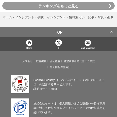
ランキングをもっと見る
写真・画像
ホーム
›
インシデント・事故
›
インシデント・情報漏えい
›
記事
›
TOP
Home
X
Mail Magazine
お問合せ
広告掲載
会社概要
特定商取引法に基づく表記
個人情報保護方針
ScanNetSecurity は、株式会社イード（東証グロース上
場）の運営するサービスです。
証券コード：6038
株式会社イードは、個人情報の適切な取扱いを行う事業
者に対して付与されるプライバシーマークの付与認定を
受けています。