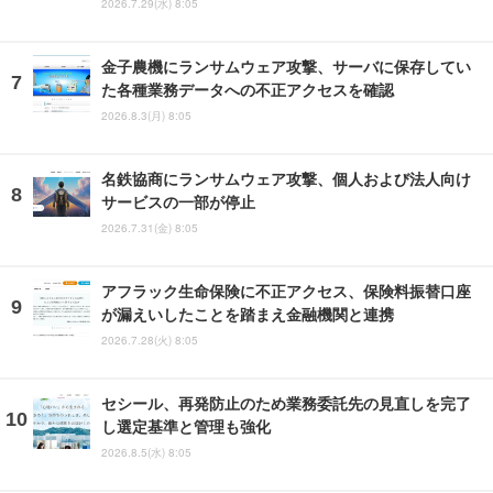
2026.7.29(水) 8:05
金子農機にランサムウェア攻撃、サーバに保存してい
た各種業務データへの不正アクセスを確認
2026.8.3(月) 8:05
名鉄協商にランサムウェア攻撃、個人および法人向け
サービスの一部が停止
2026.7.31(金) 8:05
アフラック生命保険に不正アクセス、保険料振替口座
が漏えいしたことを踏まえ金融機関と連携
2026.7.28(火) 8:05
セシール、再発防止のため業務委託先の見直しを完了
し選定基準と管理も強化
2026.8.5(水) 8:05