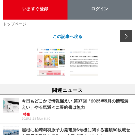
いますぐ登録
ログイン
トップページ
この記事へ戻る
関連ニュース
今日もどこかで情報漏えい 第37回「2025年5月の情報漏
えい」やる気満々に誓約書は無力
特集
2025.6.23 Mon 8:10
屋根に柏崎刈羽原子力発電所6号機に関する書類80枚載せ