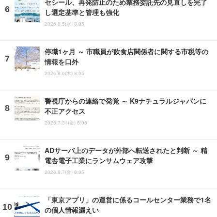
セシール、再発防止のため業務委託先の見直しを完了
し選定基準と管理も強化
2026.8.5(水) 8:05
停職1ヶ月 ～ 市職員が飲食店関係者に関する市税等の
情報を口外
2026.8.6(木) 8:05
警視庁からの連絡で発覚 ～ K9ナチュラルジャパンに
不正アクセス
2026.7.31(金) 8:05
ADサーバ上のデータが外部へ転送されたと判断 ～ 精
電舎電子工業にランサムウェア攻撃
2026.8.7(金) 8:05
「東京アプリ」の運営に係るコールセンター業務で1名
の個人情報漏えい