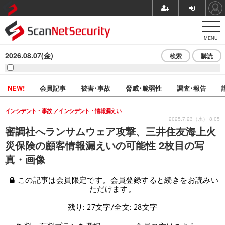
MENU
2026.08.07(金)
検索
購読
NEW!
会員記事
被害･事故
脅威･脆弱性
調査･報告
インシデント・事故
インシデント・情報漏えい
2025.7.23（水） 8:05
審調社へランサムウェア攻撃、三井住友海上火
災保険の顧客情報漏えいの可能性 2枚目の写
真・画像
この記事は会員限定です。会員登録すると続きをお読みい
ただけます。
残り: 27文字/全文: 28文字