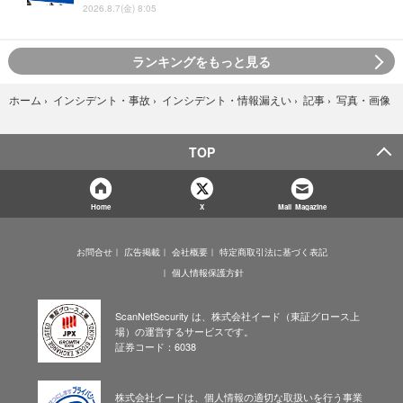
2026.8.7(金) 8:05
ランキングをもっと見る
写真・画像
ホーム
›
インシデント・事故
›
インシデント・情報漏えい
›
記事
›
TOP
Home
X
Mail Magazine
お問合せ
広告掲載
会社概要
特定商取引法に基づく表記
個人情報保護方針
ScanNetSecurity は、株式会社イード（東証グロース上
場）の運営するサービスです。
証券コード：6038
株式会社イードは、個人情報の適切な取扱いを行う事業