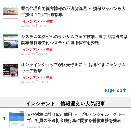
乗合代理店で顧客情報の不適切管理 ～ 損保ジャパンら大
手損保 4 社に行政指導
インシデント・事故
2025.5.16 Fri 8:05
システムエグゼへのランサムウェア攻撃、東京都港湾局は
調布飛行場受付システムの運用保守を委託
インシデント・事故
2025.7.15 Tue 8:05
オンラインショップが販売停止に ～ はるやまにランサム
ウェア攻撃
インシデント・事故
2025.7.10 Thu 8:05
PageTop
インシデント・情報漏えい人気記事
支払対象は計 16.3 億円 ～ プルデンシャル・グルー
プ、社員の不適切金銭行為に関する補償進捗を発表
2026.8.4(火) 8:05