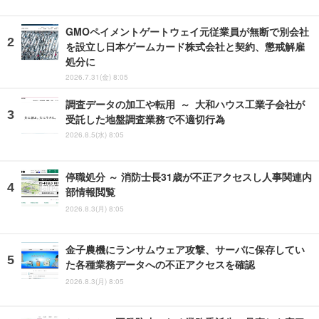
GMOペイメントゲートウェイ元従業員が無断で別会社
を設立し日本ゲームカード株式会社と契約、懲戒解雇
処分に
2026.7.31(金) 8:05
調査データの加工や転用 ～ 大和ハウス工業子会社が
受託した地盤調査業務で不適切行為
2026.8.5(水) 8:05
停職処分 ～ 消防士長31歳が不正アクセスし人事関連内
部情報閲覧
2026.8.3(月) 8:05
金子農機にランサムウェア攻撃、サーバに保存してい
た各種業務データへの不正アクセスを確認
2026.8.3(月) 8:05