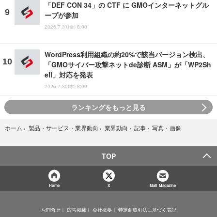
「DEF CON 34」の CTF に GMOインターネットグル
ープが参加
2026.7.31(金) 8:00
WordPress利用組織の約20%で該当バージョン検出、
「GMOサイバー攻撃ネットde診断 ASM」が「WP2Sh
ell」対応を発表
2026.7.30(木) 8:00
ランキングをもっと見る
写真・画像
ホーム
›
製品・サービス・業界動向
›
業界動向
›
記事
›
TOP
Home
X
Mail Magazine
お問合せ
広告掲載
会社概要
特定商取引法に基づく表記