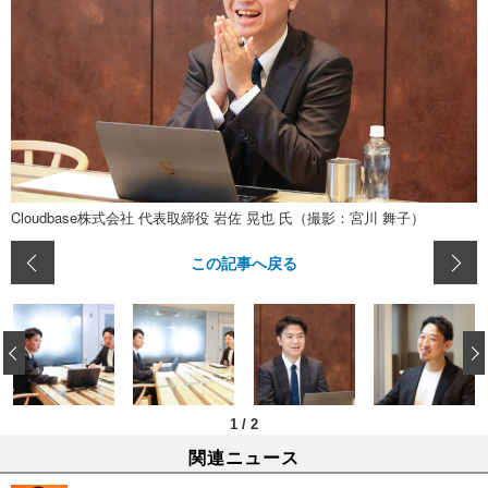
Cloudbase株式会社 代表取締役 岩佐 晃也 氏（撮影：宮川 舞子）
この記事へ戻る
‹
1
/
2
関連ニュース