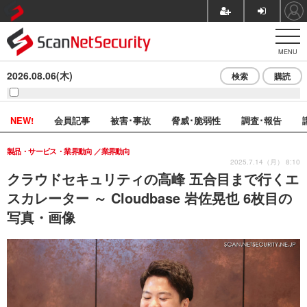
MENU
2026.08.06(木)
検索
購読
NEW!
会員記事
被害･事故
脅威･脆弱性
調査･報告
製品・サービス・業界動向
業界動向
2025.7.14（月） 8:10
クラウドセキュリティの高峰 五合目まで行くエ
スカレーター ～ Cloudbase 岩佐晃也 6枚目の
写真・画像