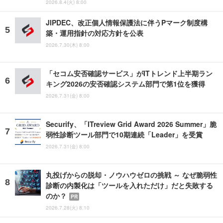
2026.8.4(火) 8:00
JIPDEC、改正個人情報保護法に伴うPマーク制度構
築・運用指針の対応方針を公表
2026.7.30(木) 8:00
「セコム安否確認サービス」がITトレンド上半期ラン
キング2026の安否確認システム部門で第1位を獲得
2026.7.31(金) 8:00
Securify、「ITreview Grid Award 2026 Summer」脆
弱性診断ツール部門で10期連続「Leader」を受賞
2026.7.31(金) 8:00
丸投げからの脱却・ノウハウゼロの挑戦 ～ なぜ脆弱性
診断の内製化は「ツールを入れただけ」だと失敗する
のか？
PR
2026.7.28(火) 8:10