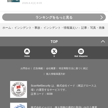
2026.8.4(火) 8:05
ランキングをもっと見る
写真・画像
ホーム
›
インシデント・事故
›
インシデント・情報漏えい
›
記事
›
TOP
Home
X
Mail Magazine
お問合せ
広告掲載
会社概要
特定商取引法に基づく表記
個人情報保護方針
ScanNetSecurity は、株式会社イード（東証グロース上
場）の運営するサービスです。
証券コード：6038
株式会社イードは、個人情報の適切な取扱いを行う事業