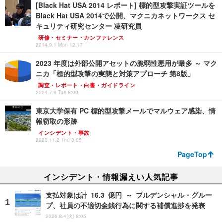
[Black Hat USA 2014 レポート] 標的型攻撃実証ツールを
Black Hat USA 2014で公開、マクニカネットワークス セ
キュリティ研究センター 凌研究員
研修・セミナー・カンファレンス
2014.9.1 Mon 12:17
2023 年度は外部公開アセットの脆弱性悪用が最多 ～ マク
ニカ「標的型攻撃の実態と対策アプローチ 第8版」
調査・レポート・白書・ガイドライン
2024.7.9 Tue 8:00
東京大学保有 PC 標的型攻撃メールでマルウェア感染、情
報窃取の形跡
インシデント・事故
2023.11.2 Thu 8:05
PageTop
インシデント・情報漏えい人気記事
支払対象は計 16.3 億円 ～ プルデンシャル・グルー
プ、社員の不適切金銭行為に関する補償進捗を発表
2026.8.4(火) 8:05