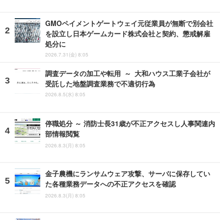
GMOペイメントゲートウェイ元従業員が無断で別会社
を設立し日本ゲームカード株式会社と契約、懲戒解雇
処分に
2026.7.31(金) 8:05
調査データの加工や転用 ～ 大和ハウス工業子会社が
受託した地盤調査業務で不適切行為
2026.8.5(水) 8:05
停職処分 ～ 消防士長31歳が不正アクセスし人事関連内
部情報閲覧
2026.8.3(月) 8:05
金子農機にランサムウェア攻撃、サーバに保存してい
た各種業務データへの不正アクセスを確認
2026.8.3(月) 8:05