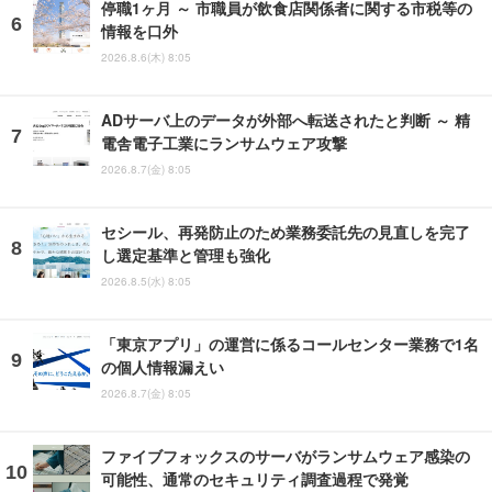
停職1ヶ月 ～ 市職員が飲食店関係者に関する市税等の
情報を口外
2026.8.6(木) 8:05
ADサーバ上のデータが外部へ転送されたと判断 ～ 精
電舎電子工業にランサムウェア攻撃
2026.8.7(金) 8:05
セシール、再発防止のため業務委託先の見直しを完了
し選定基準と管理も強化
2026.8.5(水) 8:05
「東京アプリ」の運営に係るコールセンター業務で1名
の個人情報漏えい
2026.8.7(金) 8:05
ファイブフォックスのサーバがランサムウェア感染の
可能性、通常のセキュリティ調査過程で発覚