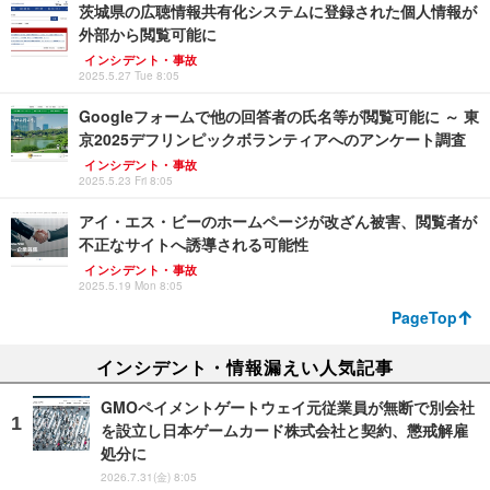
茨城県の広聴情報共有化システムに登録された個人情報が
外部から閲覧可能に
インシデント・事故
2025.5.27 Tue 8:05
Googleフォームで他の回答者の氏名等が閲覧可能に ～ 東
京2025デフリンピックボランティアへのアンケート調査
インシデント・事故
2025.5.23 Fri 8:05
アイ・エス・ビーのホームページが改ざん被害、閲覧者が
不正なサイトへ誘導される可能性
インシデント・事故
2025.5.19 Mon 8:05
PageTop
インシデント・情報漏えい人気記事
GMOペイメントゲートウェイ元従業員が無断で別会社
を設立し日本ゲームカード株式会社と契約、懲戒解雇
処分に
2026.7.31(金) 8:05