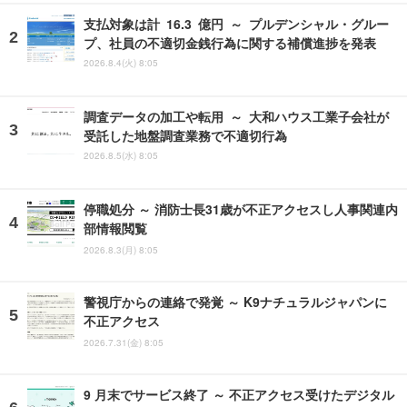
支払対象は計 16.3 億円 ～ プルデンシャル・グルー
プ、社員の不適切金銭行為に関する補償進捗を発表
2026.8.4(火) 8:05
調査データの加工や転用 ～ 大和ハウス工業子会社が
受託した地盤調査業務で不適切行為
2026.8.5(水) 8:05
停職処分 ～ 消防士長31歳が不正アクセスし人事関連内
部情報閲覧
2026.8.3(月) 8:05
警視庁からの連絡で発覚 ～ K9ナチュラルジャパンに
不正アクセス
2026.7.31(金) 8:05
9 月末でサービス終了 ～ 不正アクセス受けたデジタル