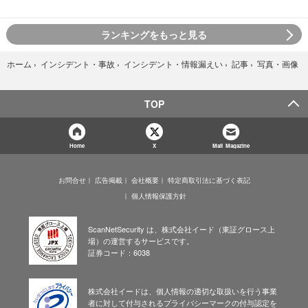
ランキングをもっと見る
写真・画像
ホーム
›
インシデント・事故
›
インシデント・情報漏えい
›
記事
›
TOP
Home
X
Mail Magazine
お問合せ
広告掲載
会社概要
特定商取引法に基づく表記
個人情報保護方針
ScanNetSecurity は、株式会社イード（東証グロース上
場）の運営するサービスです。
証券コード：6038
株式会社イードは、個人情報の適切な取扱いを行う事業
者に対して付与されるプライバシーマークの付与認定を