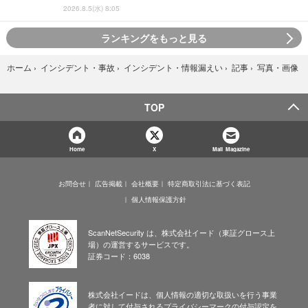
2026.8.5(水) 8:05
ランキングをもっと見る
写真・画像
ホーム
›
インシデント・事故
›
インシデント・情報漏えい
›
記事
›
TOP
Home
X
Mail Magazine
お問合せ
広告掲載
会社概要
特定商取引法に基づく表記
個人情報保護方針
ScanNetSecurity は、株式会社イード（東証グロース上
場）の運営するサービスです。
証券コード：6038
株式会社イードは、個人情報の適切な取扱いを行う事業
者に対して付与されるプライバシーマークの付与認定を