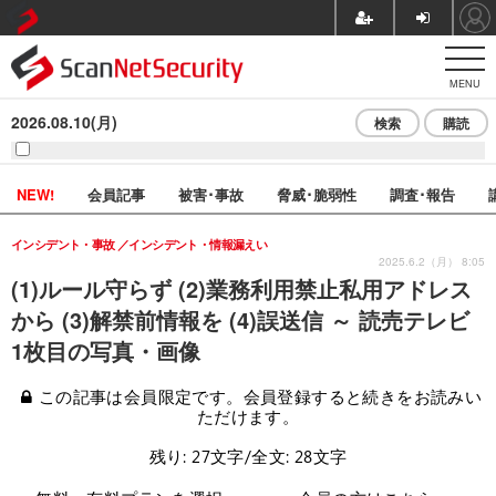
MENU
2026.08.10(月)
検索
購読
NEW!
会員記事
被害･事故
脅威･脆弱性
調査･報告
インシデント・事故
インシデント・情報漏えい
2025.6.2（月） 8:05
(1)ルール守らず (2)業務利用禁止私用アドレス
から (3)解禁前情報を (4)誤送信 ～ 読売テレビ
1枚目の写真・画像
この記事は会員限定です。会員登録すると続きをお読みい
ただけます。
残り: 27文字/全文: 28文字