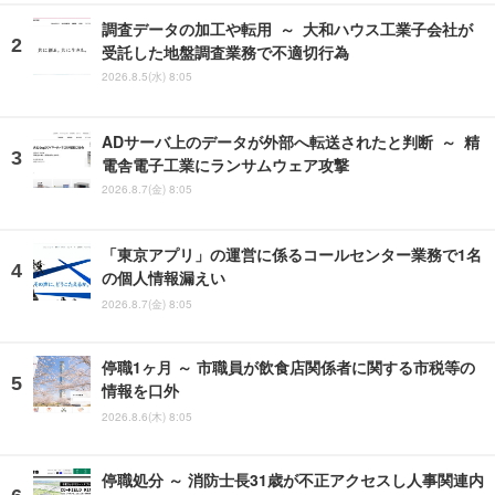
調査データの加工や転用 ～ 大和ハウス工業子会社が
受託した地盤調査業務で不適切行為
2026.8.5(水) 8:05
ADサーバ上のデータが外部へ転送されたと判断 ～ 精
電舎電子工業にランサムウェア攻撃
2026.8.7(金) 8:05
「東京アプリ」の運営に係るコールセンター業務で1名
の個人情報漏えい
2026.8.7(金) 8:05
停職1ヶ月 ～ 市職員が飲食店関係者に関する市税等の
情報を口外
2026.8.6(木) 8:05
停職処分 ～ 消防士長31歳が不正アクセスし人事関連内