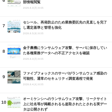
部情報閲覧
2026.8.3(月) 8:05
セシール、再発防止のため業務委託先の見直しを完了
し選定基準と管理も強化
2026.8.5(水) 8:05
金子農機にランサムウェア攻撃、サーバに保存してい
た各種業務データへの不正アクセスを確認
2026.8.3(月) 8:05
ファイブフォックスのサーバがランサムウェア感染の
可能性、通常のセキュリティ調査過程で発覚
2026.8.4(火) 8:05
オーミケンシへのランサムウェア攻撃、リークサイト
上に社名等が掲載されるも盗取されたとされる実デー
タは公開されず