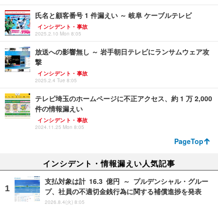
氏名と顧客番号 1 件漏えい ～ 岐阜 ケーブルテレビ
インシデント・事故
2025.2.10 Mon 8:05
放送への影響無し ～ 岩手朝日テレビにランサムウェア攻
撃
インシデント・事故
2025.2.4 Tue 8:05
テレビ埼玉のホームページに不正アクセス、約 1 万 2,000
件の情報漏えい
インシデント・事故
2024.11.25 Mon 8:05
PageTop
インシデント・情報漏えい人気記事
支払対象は計 16.3 億円 ～ プルデンシャル・グルー
プ、社員の不適切金銭行為に関する補償進捗を発表
2026.8.4(火) 8:05