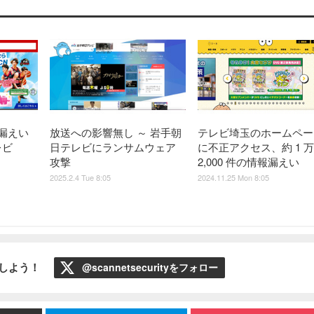
件漏えい
放送への影響無し ～ 岩手朝
テレビ埼玉のホームペー
レビ
日テレビにランサムウェア
に不正アクセス、約 1 万
攻撃
2,000 件の情報漏えい
2025.2.4 Tue 8:05
2024.11.25 Mon 8:05
ローしよう！
@scannetsecurityをフォロー