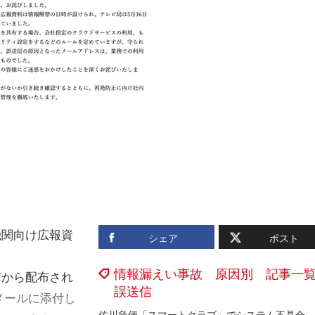
機関向け広報資
シェア
ポスト
情報漏えい事故 原因別 記事一
市から配布され
誤送信
メールに添付し