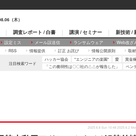
.08.06（木）
調査レポート / 白書
講演 / セミナー
新技術 /
設定ミス
メール誤送信
ランサムウェア
Web改ざ
RSS
情報提供
訂正 お詫び
情報公開原則
取材
ハッカー協会
"エンジニアの楽園"
愛
賞金
注目検索ワード
「この脆弱性は〇〇社の△△が報告した」
ペン
2025.6.8 Sun 10:48
2025.6.2 Mo