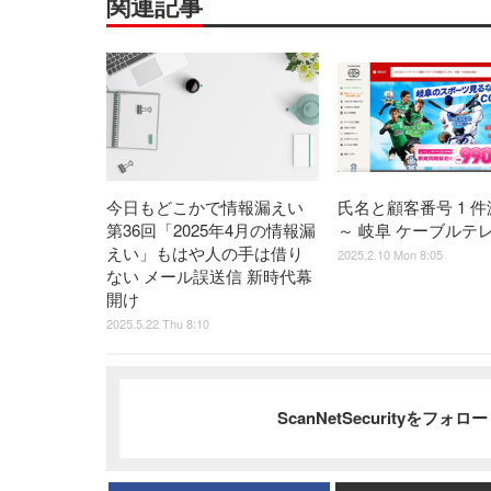
関連記事
今日もどこかで情報漏えい
氏名と顧客番号 1 
第36回「2025年4月の情報漏
～ 岐阜 ケーブルテ
えい」もはや人の手は借り
2025.2.10 Mon 8:05
ない メール誤送信 新時代幕
開け
2025.5.22 Thu 8:10
ScanNetSecurityをフォ