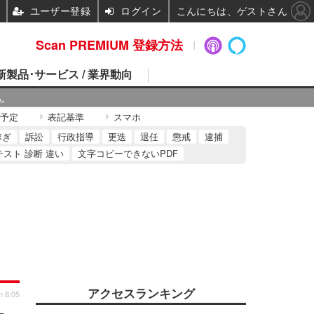
ユーザー登録
ログイン
こんにちは、ゲストさん
Scan PREMIUM 登録方法
 新製品･サービス / 業界動向
ん
予定
表記基準
スマホ
稼ぎ
訴訟
行政指導
更迭
退任
懲戒
逮捕
テスト 診断 違い
文字コピーできないPDF
アクセスランキング
n 8:05