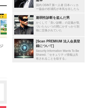
国内 OSINT 第一人者 日本ハッカ
ー協会の杉浦氏が本気を出したら
脆弱性診断を盗んだ男
かくして「良い診断」の定義が気
づいたらいつの間にかすっかり別
物に交換されていた
[Scan PREMIUM 法人会員登
ジ
録について]
Security Information Wants To Be
Shared.「セキュリティ情報は共
有されることを欲する」