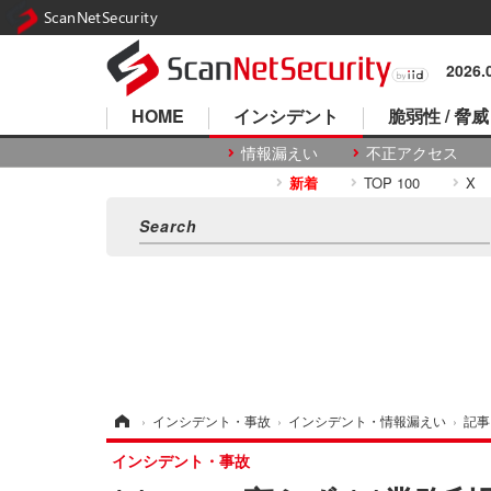
ScanNetSecurity
2026
HOME
インシデント
脆弱性 / 脅威
情報漏えい
不正アクセス
新着
TOP 100
X
ホーム
›
インシデント・事故
›
インシデント・情報漏えい
›
記事
インシデント・事故