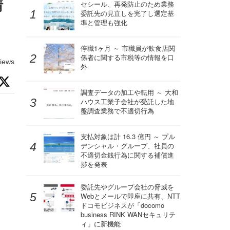
情
セシール、再発防止のため業務
委託先の見直しを完了し選定基
準と管理も強化
停職1ヶ月 ～ 市職員が飲食店関
係者に関する市税等の情報を口
iews
外
調査データの加工や転用 ～ 大和
ハウス工業子会社が受託した地
盤調査業務で不適切行為
支払対象は計 16.3 億円 ～ プル
デンシャル・グループ、社員の
不適切金銭行為に関する補償進
捗を発表
委託先やグループ会社の脅威を
Webとメールで即座に共有、NTT
ドコモビジネスが「docomo
business RINK WANセキュリテ
ィ」に新機能