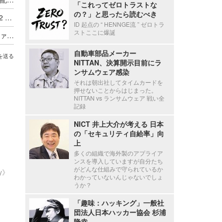
「これってゼロトラストな
の？」と思ったら読むべき
システムから送信される「受領完了」メールに 22 名の個人情報記載
ID 起点の “ HENNGE流 ” ゼロトラ
ストここに爆誕
取引先に送付した「注文書フォーム」エクセルファイル内に顧客リストが残存
自動車部品メーカー
を送る
NITTAN、決算開示目前にラ
ンサムウェア感染
それは朝出社してタイムカードを
押せないことからはじまった。
NITTAN vs ランサムウェア 戦い全
記録
NICT 井上大介が考える 日本
の「セキュリティ自給率」向
上
多くの組織で海外製のアプライア
ンスを導入していますが自分たち
がどんな仕組みで守られているか
ty》
わかっていないんじゃないでしょ
うか？
「趣味：ハッキング」一般社
団法人日本ハッカー協会 杉浦
隆幸