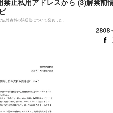
利用禁止私用アドレスから (3)解禁前
レビ
け広報資料の誤送信について発表した。
2808
v