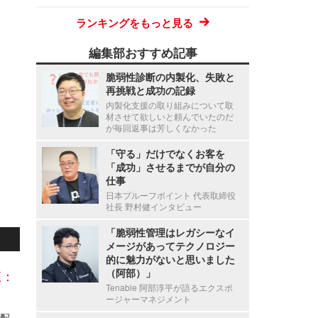
ランキングをもっと見る
編集部おすすめ記事
脆弱性診断の内製化、失敗と
再挑戦と成功の記録
内製化支援の取り組みについて取
材させて欲しいと頼んでいたのだ
が毎回返事は芳しくなかった
「守る」だけでなくお客を
「成功」させるまでが自分の
仕事
日本プルーフポイント 代表取締役
社長 野村健インタビュー
「脆弱性管理はレガシーなイ
メージがあってテクノロジー
的に魅力がないと思いました
（阿部）」
覧：
Tenable 阿部淳平が語るエクスポ
ージャーマネジメント
佐川急便「スマートクラブ」でシステム不具合、配達予定通知メールの一部で本来と異なる顧客情報を表示