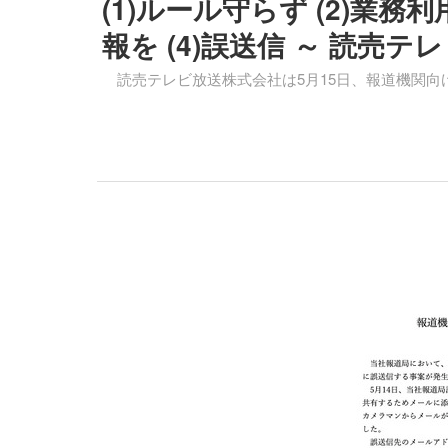
(1)ルール守らず (2)業務
報を (4)誤送信 ～ 読売テ
読売テレビ放送株式会社は5月15日、報道機関向