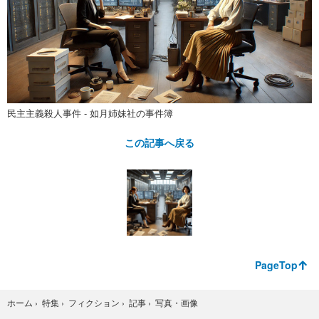
民主主義殺人事件 - 如月姉妹社の事件簿
この記事へ戻る
PageTop
写真・画像
ホーム
›
特集
›
フィクション
›
記事
›