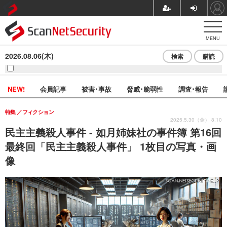
MENU
2026.08.06(木)
検索
購読
NEW!
会員記事
被害･事故
脅威･脆弱性
調査･報告
特集
フィクション
2025.5.30（金） 8:10
民主主義殺人事件 - 如月姉妹社の事件簿 第16回
最終回「民主主義殺人事件」 1枚目の写真・画
像