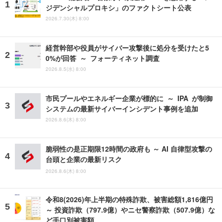
ジデンシャルプロキシ」のファクトシート公表
2026.7.30(木) 8:00
経営幹部や役員がサイバー攻撃後に処分を受けたと5
0%が回答 ～ フォーティネット調査
2026.8.5(水) 8:00
市民プールやエネルギー企業が標的に ～ IPA が制御
システムの最新サイバーインシデント事例を追加
2026.8.6(木) 8:00
脆弱性の是正期限12時間の政府も ～ AI 自律型攻撃の
台頭と企業の最新リスク
2026.8.6(木) 8:00
令和8(2026)年上半期の特殊詐欺、被害総額1,816億円
～ 投資詐欺（797.9億）やニセ警察詐欺（507.9億）な
ど手口別被害額