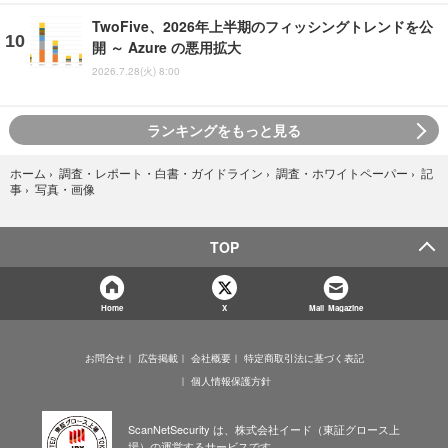
TwoFive、2026年上半期のフィッシングトレンドを公
開 ～ Azure の悪用拡大
2026.7.28(火) 8:00
ランキングをもっと見る
ホーム
›
調査・レポート・白書・ガイドライン
›
調査・ホワイトペーパー
›
記
写真・画像
事
›
TOP
Home
X
Mail Magazine
お問合せ
広告掲載
会社概要
特定商取引法に基づく表記
個人情報保護方針
ScanNetSecurity は、株式会社イード（東証グロース上
場）の運営するサービスです。