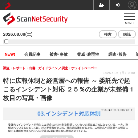
MENU
2026.08.08(土)
検索
購読
NEW!
会員記事
被害･事故
脅威･脆弱性
調査･報告
調査・レポート・白書・ガイドライン
調査・ホワイトペーパー
2025.5.26（月） 8:00
特に広報体制と経営層への報告 ～ 委託先で起
こるインシデント対応 ２５％の企業が未整備 1
枚目の写真・画像