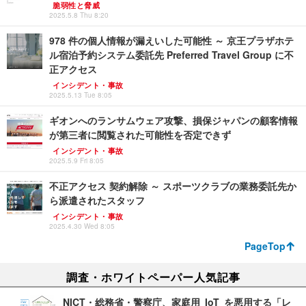
脆弱性と脅威
2025.5.8 Thu 8:20
978 件の個人情報が漏えいした可能性 ～ 京王プラザホテ
ル宿泊予約システム委託先 Preferred Travel Group に不
正アクセス
インシデント・事故
2025.5.13 Tue 8:05
ギオンへのランサムウェア攻撃、損保ジャパンの顧客情報
が第三者に閲覧された可能性を否定できず
インシデント・事故
2025.5.9 Fri 8:05
不正アクセス 契約解除 ～ スポーツクラブの業務委託先か
ら派遣されたスタッフ
インシデント・事故
2025.4.30 Wed 8:05
PageTop
調査・ホワイトペーパー人気記事
NICT・総務省・警察庁、家庭用 IoT を悪用する「レ