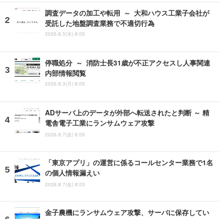
調査データの加工や転用 ～ 大和ハウス工業子会社が
受託した地盤調査業務で不適切行為
2026.8.5(水) 8:05
停職処分 ～ 消防士長31歳が不正アクセスし人事関連
内部情報閲覧
2026.8.3(月) 8:05
ADサーバ上のデータが外部へ転送されたと判断 ～ 精
電舎電子工業にランサムウェア攻撃
2026.8.7(金) 8:05
「東京アプリ」の運営に係るコールセンター業務で1名
の個人情報漏えい
2026.8.7(金) 8:05
金子農機にランサムウェア攻撃、サーバに保存してい