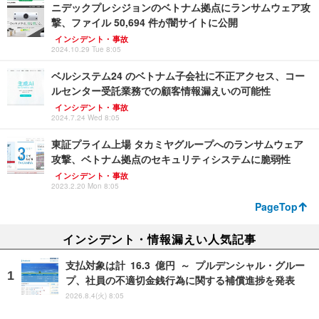
ニデックプレシジョンのベトナム拠点にランサムウェア攻
撃、ファイル 50,694 件が闇サイトに公開
インシデント・事故
2024.10.29 Tue 8:05
ベルシステム24 のベトナム子会社に不正アクセス、コー
ルセンター受託業務での顧客情報漏えいの可能性
インシデント・事故
2024.7.24 Wed 8:05
東証プライム上場 タカミヤグループへのランサムウェア
攻撃、ベトナム拠点のセキュリティシステムに脆弱性
インシデント・事故
2023.2.20 Mon 8:05
PageTop
インシデント・情報漏えい人気記事
支払対象は計 16.3 億円 ～ プルデンシャル・グルー
プ、社員の不適切金銭行為に関する補償進捗を発表
2026.8.4(火) 8:05