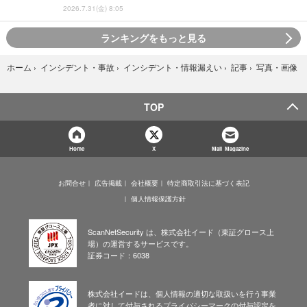
2026.7.31(金) 8:05
ランキングをもっと見る
写真・画像
ホーム
›
インシデント・事故
›
インシデント・情報漏えい
›
記事
›
TOP
Home
X
Mail Magazine
お問合せ
広告掲載
会社概要
特定商取引法に基づく表記
個人情報保護方針
ScanNetSecurity は、株式会社イード（東証グロース上
場）の運営するサービスです。
証券コード：6038
株式会社イードは、個人情報の適切な取扱いを行う事業
者に対して付与されるプライバシーマークの付与認定を