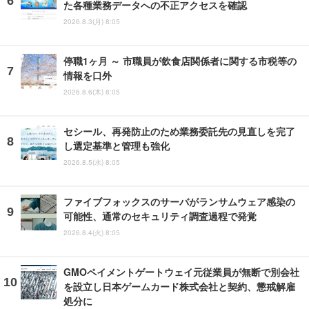
た各種業務データへの不正アクセスを確認
2026.8.3(月) 8:05
停職1ヶ月 ～ 市職員が飲食店関係者に関する市税等の
情報を口外
2026.8.6(木) 8:05
セシール、再発防止のため業務委託先の見直しを完了
し選定基準と管理も強化
2026.8.5(水) 8:05
ファイブフォックスのサーバがランサムウェア感染の
可能性、通常のセキュリティ調査過程で発覚
2026.8.4(火) 8:05
GMOペイメントゲートウェイ元従業員が無断で別会社
を設立し日本ゲームカード株式会社と契約、懲戒解雇
処分に