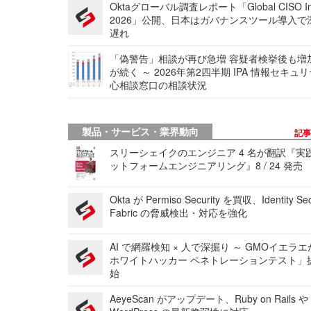
Oktaグローバル調査レポート「Global CISO Ins
2026」公開、日本はガバナンスツール導入で
遅れ
「偽警告」相談が再び急増 容疑者検挙後も増
が続く ～ 2026年第2四半期 IPA 情報セキュ
心相談窓口の相談状況
製品・サービス・業界動向
記
スリーシェイクのエンジニア 4 名が翻訳『実
ットフォームエンジニアリング』8 / 24 発売
Okta が Permiso Security を買収、Identity Sec
Fabric の脅威検出・対応を強化
AI で網羅検知 × 人で深掘り ～ GMOイエラエ
ホワイトハッカー ペネトレーションテスト」
始
AeyeScan がアップデート、Ruby on Rails や