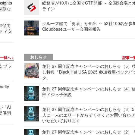
ights
総務省が10月に全国でCTF開催 ～ 全国9会場と
深刻な
ライン
クルーズ船で「勇者」が船出 ～ 52社100名が参
加傾向
Cloudbaseユーザー会開催報告
リティ安
おしらせ
事一覧へ
記事一
践 プラ
創刊 27 周年記念キャンペーンのおしらせ（5）
し特典「Black Hat USA 2025 参加者用バックパ
ク」
urity
創刊 27 周年記念キャンペーンのおしらせ（4）
部ドジっ子伝説
が「AI
創刊 27 周年記念キャンペーンのおしらせ（3）5
提供開
人に一人のエリートからぞくぞくとお問い合わ
いただいております
創刊 27 周年記念キャンペーンのおしらせ（2）「