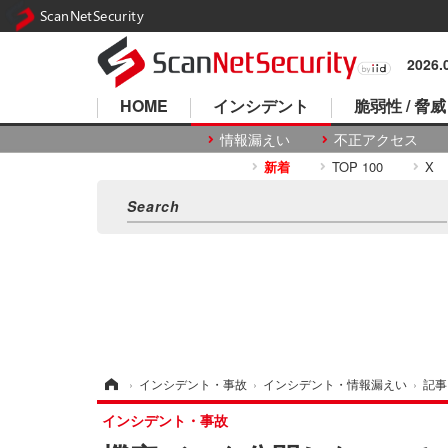
ScanNetSecurity
2026
HOME
インシデント
脆弱性 / 脅威
情報漏えい
不正アクセス
新着
TOP 100
X
ホーム
›
インシデント・事故
›
インシデント・情報漏えい
›
記事
インシデント・事故