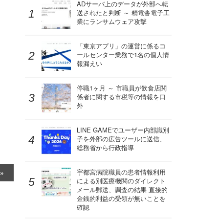
ADサーバ上のデータが外部へ転
送されたと判断 ～ 精電舎電子工
業にランサムウェア攻撃
「東京アプリ」の運営に係るコ
ールセンター業務で1名の個人情
報漏えい
停職1ヶ月 ～ 市職員が飲食店関
係者に関する市税等の情報を口
外
LINE GAMEでユーザー内部識別
子を外部の広告ツールに送信、
総務省から行政指導
宇都宮病院職員の患者情報利用
による別医療機関のダイレクト
メール郵送、調査の結果 直接的
金銭的利益の受領が無いことを
確認