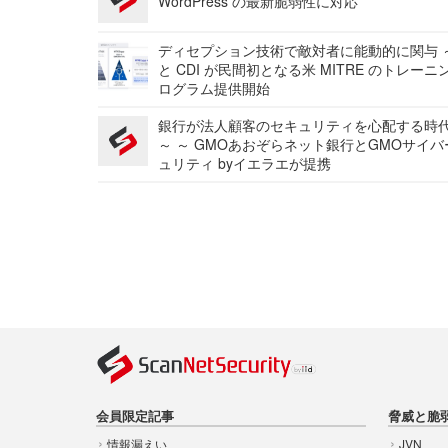
WordPress の最新脆弱性に対応
ディセプション技術で敵対者に能動的に関与 ～
と CDI が民間初となる米 MITRE のトレーニ
ログラム提供開始
銀行が法人顧客のセキュリティを心配する時
～ ～ GMOあおぞらネット銀行とGMOサイ
ュリティ byイエラエが提携
会員限定記事
脅威と脆
情報漏えい
JVN