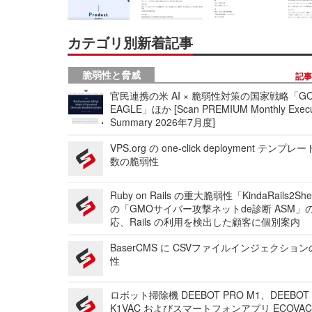
カテゴリ別新着記事
脆弱性と脅威
記
官民連携の米 AI × 脆弱性対策の国家戦略「GO
EAGLE」ほか [Scan PREMIUM Monthly Execu
Summary 2026年7月度]
VPS.org の one-click deployment テンプ
数の脆弱性
Ruby on Rails の重大脆弱性「KindaRails2Sh
の「GMOサイバー攻撃ネットde診断 ASM」
応、Rails の利用を検出した顧客に個別案内
BaserCMS に CSVファイルインジェクショ
性
ロボット掃除機 DEEBOT PRO M1、DEEBOT
K1VAC およびスマートフォンアプリ ECOVAC