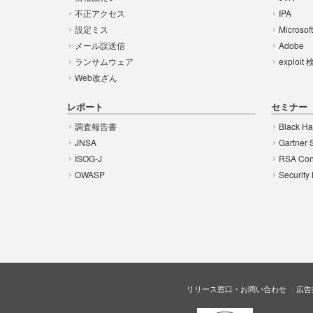
不正アクセス
IPA
設定ミス
Microsof
メール誤送信
Adobe
ランサムウェア
exploit
Web改ざん
レポート
セミナー
調査報告書
Black Ha
JNSA
Gartner 
ISOG-J
RSA Con
OWASP
Security
リリース窓口・お問い合わせ
広告