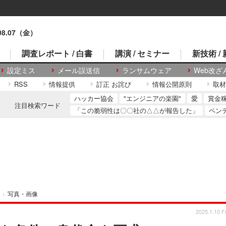
.08.07（金）
調査レポート / 白書
講演 / セミナー
新技術 /
設定ミス
メール誤送信
ランサムウェア
Web改ざ
RSS
情報提供
訂正 お詫び
情報公開原則
取材
ハッカー協会
"エンジニアの楽園"
愛
賞金
注目検索ワード
「この脆弱性は〇〇社の△△が報告した」
ペン
›
写真・画像
2025.1.10 Fr