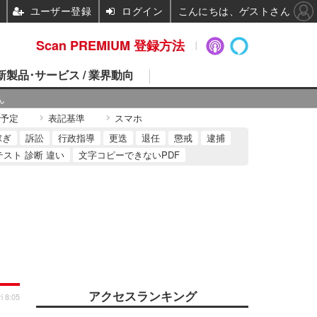
ユーザー登録
ログイン
こんにちは、ゲストさん
Scan PREMIUM 登録方法
 新製品･サービス / 業界動向
ん
予定
表記基準
スマホ
稼ぎ
訴訟
行政指導
更迭
退任
懲戒
逮捕
テスト 診断 違い
文字コピーできないPDF
アクセスランキング
i 8:05