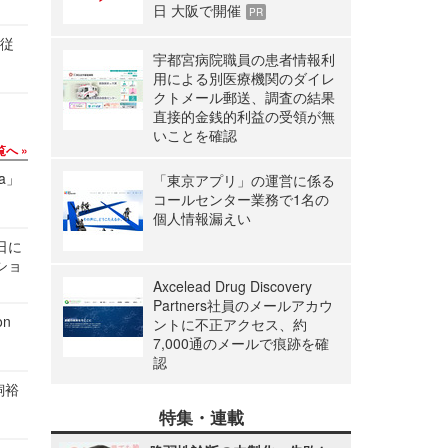
日 大阪で開催
PR
の従
宇都宮病院職員の患者情報利
用による別医療機関のダイレ
クトメール郵送、調査の結果
直接的金銭的利益の受領が無
いことを確認
覧へ
a」
「東京アプリ」の運営に係る
コールセンター業務で1名の
個人情報漏えい
1日に
ショ
Axcelead Drug Discovery
Partners社員のメールアカウ
n
ントに不正アクセス、約
7,000通のメールで痕跡を確
認
飼裕
特集・連載