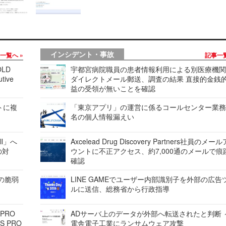
インシデント・事故
事一覧へ
記事一
LD
宇都宮病院職員の患者情報利用による別医療機
tive
ダイレクトメール郵送、調査の結果 直接的金銭
益の受領が無いことを確認
レートに複
「東京アプリ」の運営に係るコールセンター業務
名の個人情報漏えい
ell」へ
Axcelead Drug Discovery Partners社員のメー
の対
ウントに不正アクセス、約7,000通のメールで痕
確認
ンの脆弱
LINE GAMEでユーザー内部識別子を外部の広告
ルに送信、総務省から行政指導
 PRO
ADサーバ上のデータが外部へ転送されたと判断 
S PRO
電舎電子工業にランサムウェア攻撃