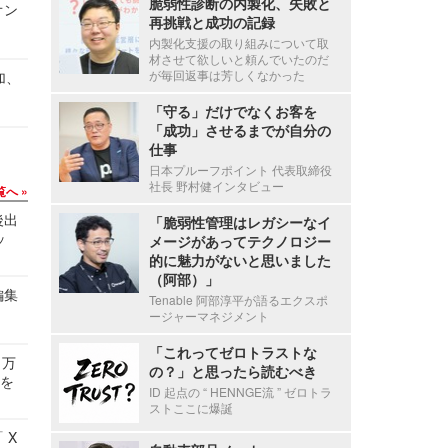
脆弱性診断の内製化、失敗と
オン
再挑戦と成功の記録
内製化支援の取り組みについて取
材させて欲しいと頼んでいたのだ
が毎回返事は芳しくなかった
加、
「守る」だけでなくお客を
「成功」させるまでが自分の
仕事
日本プルーフポイント 代表取締役
社長 野村健インタビュー
覧へ
後出
「脆弱性管理はレガシーなイ
ッ
メージがあってテクノロジー
的に魅力がないと思いました
（阿部）」
編集
Tenable 阿部淳平が語るエクスポ
ージャーマネジメント
「これってゼロトラストな
 万
の？」と思ったら読むべき
せを
ID 起点の “ HENNGE流 ” ゼロトラ
ストここに爆誕
 X