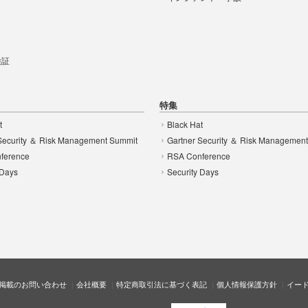
t
 検証
特集
t
Black Hat
Security ＆ Risk Management Summit
Gartner Security ＆ Risk Managemen
ference
RSA Conference
 Days
Security Days
掲載のお問い合わせ
会社概要
特定商取引法に基づく表記
個人情報保護方針
イー