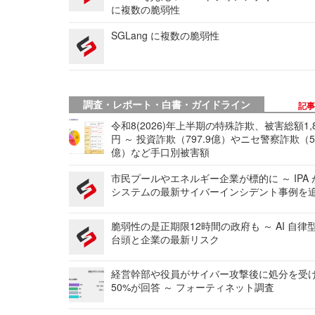
に複数の脆弱性
SGLang に複数の脆弱性
調査・レポート・白書・ガイドライン
記
令和8(2026)年上半期の特殊詐欺、被害総額1,
円 ～ 投資詐欺（797.9億）やニセ警察詐欺（50
億）など手口別被害額
市民プールやエネルギー企業が標的に ～ IPA
システムの最新サイバーインシデント事例を
脆弱性の是正期限12時間の政府も ～ AI 自律
台頭と企業の最新リスク
経営幹部や役員がサイバー攻撃後に処分を受
50%が回答 ～ フォーティネット調査