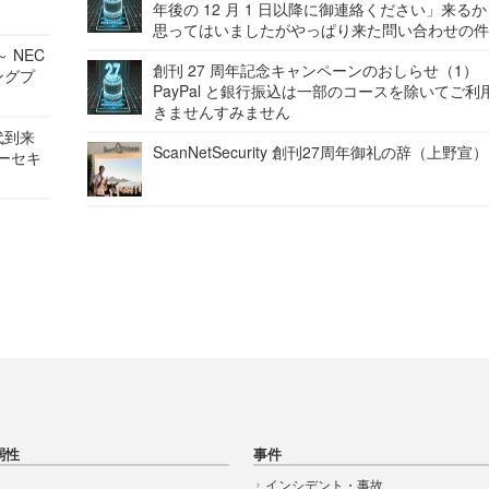
年後の 12 月 1 日以降に御連絡ください」来る
思ってはいましたがやっぱり来た問い合わせの
 NEC
創刊 27 周年記念キャンペーンのおしらせ（1）
ングプ
PayPal と銀行振込は一部のコースを除いてご利
きませんすみません
代到来
ScanNetSecurity 創刊27周年御礼の辞（上野宣）
バーセキ
弱性
事件
インシデント・事故