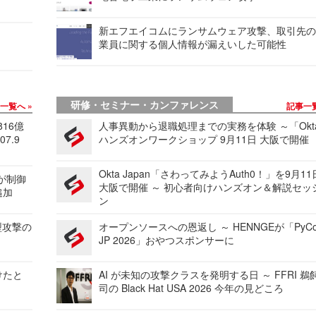
新エフエイコムにランサムウェア攻撃、取引先
業員に関する個人情報が漏えいした可能性
研修・セミナー・カンファレンス
事一覧へ
記事一
816億
人事異動から退職処理までの実務を体験 ～「Okt
7.9
ハンズオンワークショップ 9月11日 大阪で開催
Okta Japan「さわってみようAuth0！」を9月1
 が制御
大阪で開催 ～ 初心者向けハンズオン＆解説セッ
追加
ン
型攻撃の
オープンソースへの恩返し ～ HENNGEが「PyCo
JP 2026」おやつスポンサーに
けたと
AI が未知の攻撃クラスを発明する日 ～ FFRI 鵜
司の Black Hat USA 2026 今年の見どころ