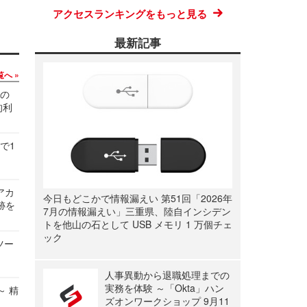
アクセスランキングをもっと見る
最新記事
覧へ
関の
的利
で1
ルアカ
今日もどこかで情報漏えい 第51回「2026年
跡を
7月の情報漏えい」三重県、陸自インシデン
トを他山の石として USB メモリ 1 万個チェ
ック
ツー
人事異動から退職処理までの
実務を体験 ～「Okta」ハン
～ 精
ズオンワークショップ 9月11