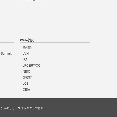
Web小説
脆弱性
t Summit
JVN
IPA
JPCERT/CC
NISC
警察庁
JC3
CISA
ドからのリリース情報
スタッフ募集