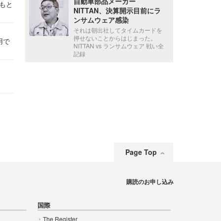
自動車部品メーカー
かもと
NITTAN、決算開示目前にラ
件
ンサムウェア感染
それは朝出社してタイムカードを
押せないことからはじまった。
用で
NITTAN vs ランサムウェア 戦い全
記録
Page Top
購読のお申し込み
国際
The Register