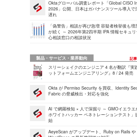
Oktaグローバル調査レポート「Global CISO Ins
2026」公開、日本はガバナンスツール導入で
遅れ
「偽警告」相談が再び急増 容疑者検挙後も増
が続く ～ 2026年第2四半期 IPA 情報セキュ
心相談窓口の相談状況
製品・サービス・業界動向
記
スリーシェイクのエンジニア 4 名が翻訳『実
ットフォームエンジニアリング』8 / 24 発売
Okta が Permiso Security を買収、Identity Sec
Fabric の脅威検出・対応を強化
AI で網羅検知 × 人で深掘り ～ GMOイエラエ
ホワイトハッカー ペネトレーションテスト」
始
AeyeScan がアップデート、Ruby on Rails や