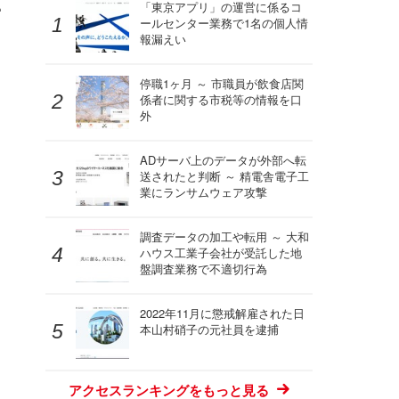
キ
「東京アプリ」の運営に係るコ
ールセンター業務で1名の個人情
報漏えい
停職1ヶ月 ～ 市職員が飲食店関
係者に関する市税等の情報を口
外
ADサーバ上のデータが外部へ転
送されたと判断 ～ 精電舎電子工
業にランサムウェア攻撃
調査データの加工や転用 ～ 大和
ハウス工業子会社が受託した地
盤調査業務で不適切行為
2022年11月に懲戒解雇された日
本山村硝子の元社員を逮捕
アクセスランキングをもっと見る