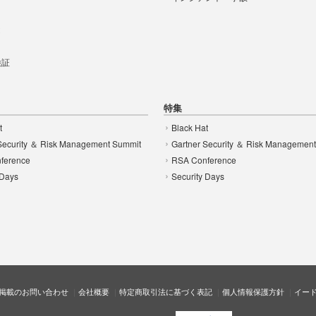
t
 検証
特集
t
Black Hat
Security ＆ Risk Management Summit
Gartner Security ＆ Risk Managemen
ference
RSA Conference
 Days
Security Days
掲載のお問い合わせ
会社概要
特定商取引法に基づく表記
個人情報保護方針
イー