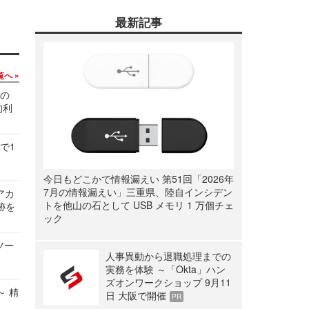
最新記事
覧へ
関の
的利
で1
今日もどこかで情報漏えい 第51回「2026年
7月の情報漏えい」三重県、陸自インシデン
ルアカ
トを他山の石として USB メモリ 1 万個チェ
跡を
ック
ツー
人事異動から退職処理までの
実務を体験 ～「Okta」ハン
ズオンワークショップ 9月11
～ 精
日 大阪で開催
PR