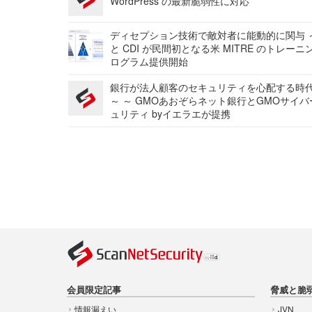
WordPress の最新脆弱性に対応
ディセプション技術で敵対者に能動的に関与 ～
と CDI が民間初となる米 MITRE のトレーニ
ログラム提供開始
銀行が法人顧客のセキュリティを心配する時
～ ～ GMOあおぞらネット銀行とGMOサイ
ュリティ byイエラエが提携
会員限定記事
脅威と脆
情報漏えい
JVN