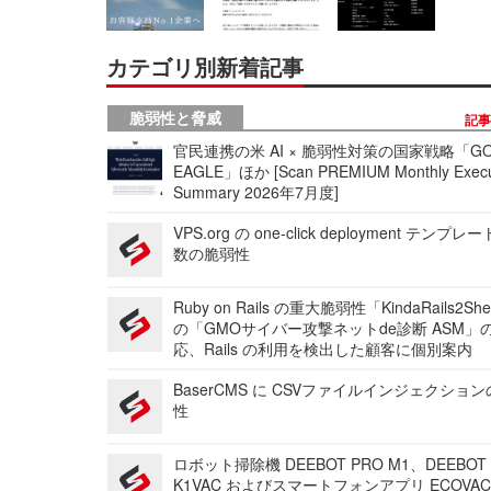
カテゴリ別新着記事
脆弱性と脅威
記
官民連携の米 AI × 脆弱性対策の国家戦略「GO
EAGLE」ほか [Scan PREMIUM Monthly Execu
Summary 2026年7月度]
VPS.org の one-click deployment テンプ
数の脆弱性
Ruby on Rails の重大脆弱性「KindaRails2Sh
の「GMOサイバー攻撃ネットde診断 ASM」
応、Rails の利用を検出した顧客に個別案内
BaserCMS に CSVファイルインジェクショ
性
ロボット掃除機 DEEBOT PRO M1、DEEBOT
K1VAC およびスマートフォンアプリ ECOVAC