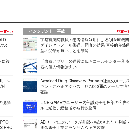
インシデント・事故
事一覧へ
記事一
LD
宇都宮病院職員の患者情報利用による別医療機
tive
ダイレクトメール郵送、調査の結果 直接的金銭
益の受領が無いことを確認
レートに複
「東京アプリ」の運営に係るコールセンター業務
名の個人情報漏えい
ell」へ
Axcelead Drug Discovery Partners社員のメー
の対
ウントに不正アクセス、約7,000通のメールで痕
確認
ンの脆弱
LINE GAMEでユーザー内部識別子を外部の広告
ルに送信、総務省から行政指導
 PRO
ADサーバ上のデータが外部へ転送されたと判断 
S PRO
電舎電子工業にランサムウェア攻撃