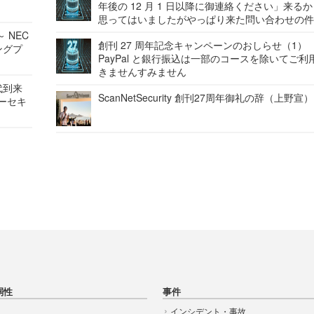
年後の 12 月 1 日以降に御連絡ください」来る
思ってはいましたがやっぱり来た問い合わせの
 NEC
創刊 27 周年記念キャンペーンのおしらせ（1）
ングプ
PayPal と銀行振込は一部のコースを除いてご利
きませんすみません
代到来
ScanNetSecurity 創刊27周年御礼の辞（上野宣）
バーセキ
弱性
事件
インシデント・事故