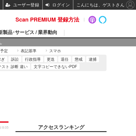
ユーザー登録
ログイン
こんにちは、ゲストさん
Scan PREMIUM 登録方法
 新製品･サービス / 業界動向
ん
予定
表記基準
スマホ
稼ぎ
訴訟
行政指導
更迭
退任
懲戒
逮捕
テスト 診断 違い
文字コピーできないPDF
アクセスランキング
d 8:05