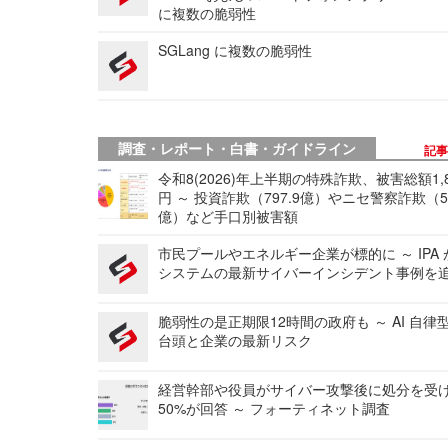
に複数の脆弱性
SGLang に複数の脆弱性
調査・レポート・白書・ガイドライン
記
令和8(2026)年上半期の特殊詐欺、被害総額1,
円 ～ 投資詐欺（797.9億）やニセ警察詐欺（50
億）など手口別被害額
市民プールやエネルギー企業が標的に ～ IPA
システムの最新サイバーインシデント事例を
脆弱性の是正期限12時間の政府も ～ AI 自律
台頭と企業の最新リスク
経営幹部や役員がサイバー攻撃後に処分を受
50%が回答 ～ フォーティネット調査