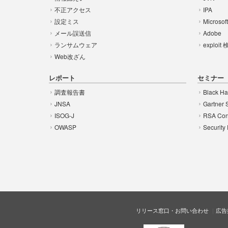
不正アクセス
IPA
設定ミス
Microsof
メール誤送信
Adobe
ランサムウェア
exploit
Web改ざん
レポート
セミナー
調査報告書
Black Ha
JNSA
Gartner 
ISOG-J
RSA Con
OWASP
Security
リリース窓口・お問い合わせ
広告