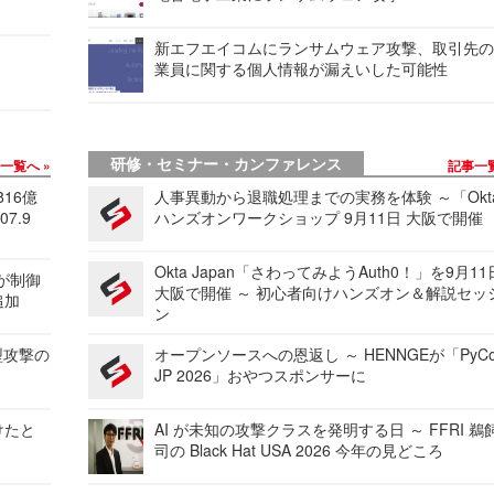
新エフエイコムにランサムウェア攻撃、取引先
業員に関する個人情報が漏えいした可能性
研修・セミナー・カンファレンス
事一覧へ
記事一
816億
人事異動から退職処理までの実務を体験 ～「Okt
7.9
ハンズオンワークショップ 9月11日 大阪で開催
Okta Japan「さわってみようAuth0！」を9月1
 が制御
大阪で開催 ～ 初心者向けハンズオン＆解説セッ
追加
ン
型攻撃の
オープンソースへの恩返し ～ HENNGEが「PyCo
JP 2026」おやつスポンサーに
けたと
AI が未知の攻撃クラスを発明する日 ～ FFRI 鵜
司の Black Hat USA 2026 今年の見どころ