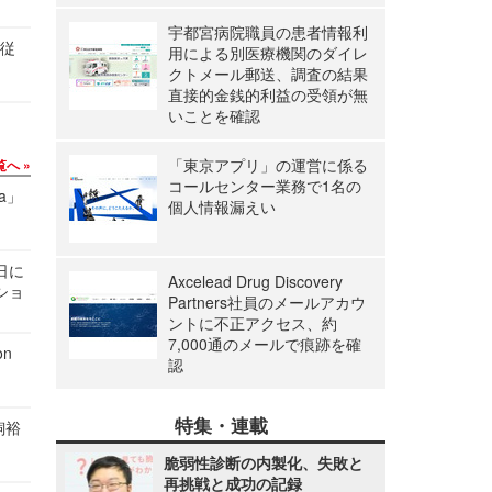
宇都宮病院職員の患者情報利
の従
用による別医療機関のダイレ
クトメール郵送、調査の結果
直接的金銭的利益の受領が無
いことを確認
「東京アプリ」の運営に係る
覧へ
コールセンター業務で1名の
a」
個人情報漏えい
1日に
Axcelead Drug Discovery
ショ
Partners社員のメールアカウ
ントに不正アクセス、約
7,000通のメールで痕跡を確
n
認
特集・連載
飼裕
脆弱性診断の内製化、失敗と
再挑戦と成功の記録