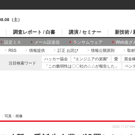
.08.08（土）
調査レポート / 白書
講演 / セミナー
新技術 /
設定ミス
メール誤送信
ランサムウェア
Web改ざ
RSS
情報提供
訂正 お詫び
情報公開原則
取材
ハッカー協会
"エンジニアの楽園"
愛
賞金
注目検索ワード
「この脆弱性は〇〇社の△△が報告した」
ペン
›
写真・画像
2024.11.27 We