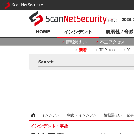
ScanNetSecurity
2026
HOME
インシデント
脆弱性 / 脅威
情報漏えい
不正アクセス
新着
TOP 100
X
ホーム
›
インシデント・事故
›
インシデント・情報漏えい
›
記事
インシデント・事故