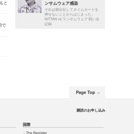
かもと
ンサムウェア感染
件
それは朝出社してタイムカードを
押せないことからはじまった。
NITTAN vs ランサムウェア 戦い全
記録
用で
Page Top
購読のお申し込み
国際
The Register