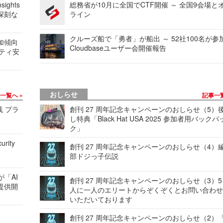
ights
総務省が10月に全国でCTF開催 ～ 全国9会場と
深刻な
ライン
クルーズ船で「勇者」が船出 ～ 52社100名が参
加傾向
Cloudbaseユーザー会開催報告
リティ安
おしらせ
事一覧へ
記事一
践 プラ
創刊 27 周年記念キャンペーンのおしらせ（5）
し特典「Black Hat USA 2025 参加者用バックパ
ク」
urity
創刊 27 周年記念キャンペーンのおしらせ（4）
部ドジっ子伝説
が「AI
創刊 27 周年記念キャンペーンのおしらせ（3）5
提供開
人に一人のエリートからぞくぞくとお問い合わ
いただいております
創刊 27 周年記念キャンペーンのおしらせ（2）「