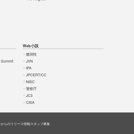
Web小説
脆弱性
t Summit
JVN
IPA
JPCERT/CC
NISC
警察庁
JC3
CISA
ドからのリリース情報
スタッフ募集