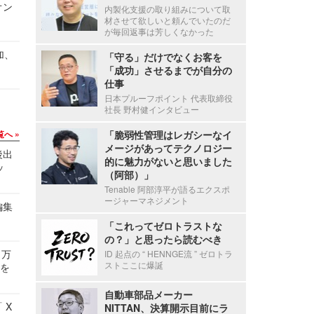
オン
内製化支援の取り組みについて取
材させて欲しいと頼んでいたのだ
が毎回返事は芳しくなかった
加、
「守る」だけでなくお客を
「成功」させるまでが自分の
仕事
日本プルーフポイント 代表取締役
社長 野村健インタビュー
覧へ
「脆弱性管理はレガシーなイ
メージがあってテクノロジー
後出
的に魅力がないと思いました
ッ
（阿部）」
Tenable 阿部淳平が語るエクスポ
ージャーマネジメント
編集
「これってゼロトラストな
の？」と思ったら読むべき
 万
ID 起点の “ HENNGE流 ” ゼロトラ
ストここに爆誕
せを
自動車部品メーカー
 X
NITTAN、決算開示目前にラ