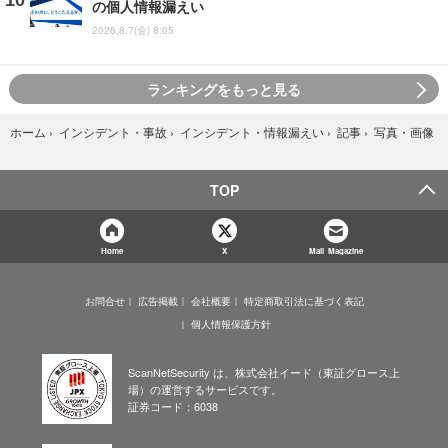
の個人情報漏えい
2026.8.7(金) 8:05
ランキングをもっと見る
写真・画像
ホーム
›
インシデント・事故
›
インシデント・情報漏えい
›
記事
›
TOP
Home
X
Mail Magazine
お問合せ
広告掲載
会社概要
特定商取引法に基づく表記
個人情報保護方針
ScanNetSecurity は、株式会社イード（東証グロース上
場）の運営するサービスです。
証券コード：6038