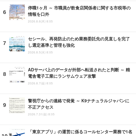
停職1ヶ月 ～ 市職員が飲食店関係者に関する市税等の
情報を口外
2026.8.6(木) 8:05
セシール、再発防止のため業務委託先の見直しを完了
し選定基準と管理も強化
2026.8.5(水) 8:05
ADサーバ上のデータが外部へ転送されたと判断 ～ 精
電舎電子工業にランサムウェア攻撃
2026.8.7(金) 8:05
警視庁からの連絡で発覚 ～ K9ナチュラルジャパンに
不正アクセス
2026.7.31(金) 8:05
「東京アプリ」の運営に係るコールセンター業務で1名