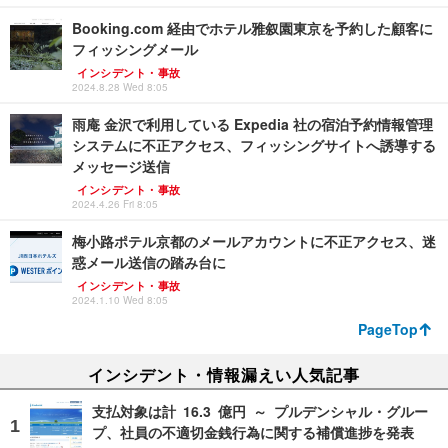
Booking.com 経由でホテル雅叙園東京を予約した顧客に
フィッシングメール
インシデント・事故
2024.8.28 Wed 8:05
雨庵 金沢で利用している Expedia 社の宿泊予約情報管理
システムに不正アクセス、フィッシングサイトへ誘導する
メッセージ送信
インシデント・事故
2024.4.26 Fri 8:05
梅小路ポテル京都のメールアカウントに不正アクセス、迷
惑メール送信の踏み台に
インシデント・事故
2024.1.10 Wed 8:05
PageTop
インシデント・情報漏えい人気記事
支払対象は計 16.3 億円 ～ プルデンシャル・グルー
プ、社員の不適切金銭行為に関する補償進捗を発表