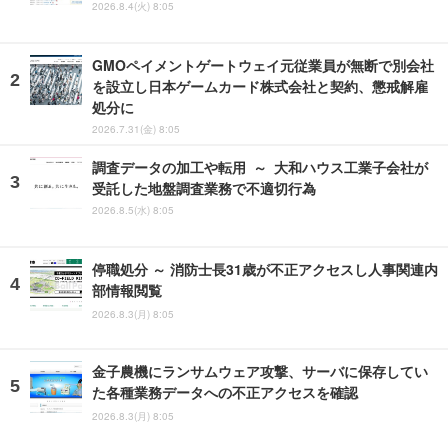
2026.8.4(火) 8:05
GMOペイメントゲートウェイ元従業員が無断で別会社
を設立し日本ゲームカード株式会社と契約、懲戒解雇
処分に
2026.7.31(金) 8:05
調査データの加工や転用 ～ 大和ハウス工業子会社が
受託した地盤調査業務で不適切行為
2026.8.5(水) 8:05
停職処分 ～ 消防士長31歳が不正アクセスし人事関連内
部情報閲覧
2026.8.3(月) 8:05
金子農機にランサムウェア攻撃、サーバに保存してい
た各種業務データへの不正アクセスを確認
2026.8.3(月) 8:05