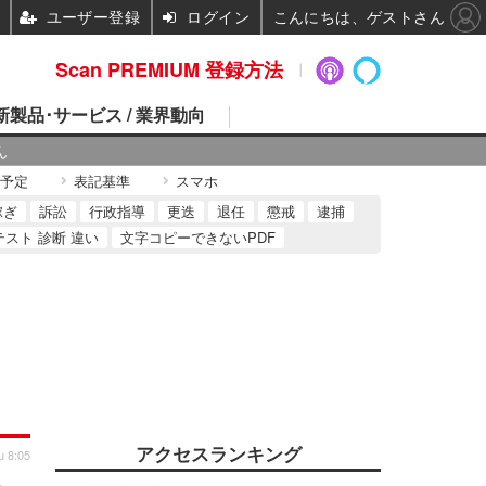
ユーザー登録
ログイン
こんにちは、ゲストさん
Scan PREMIUM 登録方法
 新製品･サービス / 業界動向
ん
予定
表記基準
スマホ
稼ぎ
訴訟
行政指導
更迭
退任
懲戒
逮捕
テスト 診断 違い
文字コピーできないPDF
アクセスランキング
u 8:05