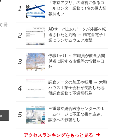
ア
「東京アプリ」の運営に係るコ
ールセンター業務で1名の個人情
報漏えい
て発
ADサーバ上のデータが外部へ転
送されたと判断 ～ 精電舎電子工
業にランサムウェア攻撃
停職1ヶ月 ～ 市職員が飲食店関
係者に関する市税等の情報を口
外
調査データの加工や転用 ～ 大和
ハウス工業子会社が受託した地
盤調査業務で不適切行為
三重県立総合医療センターのホ
ームページに不正な書き込み、
診療への影響なし
アクセスランキングをもっと見る