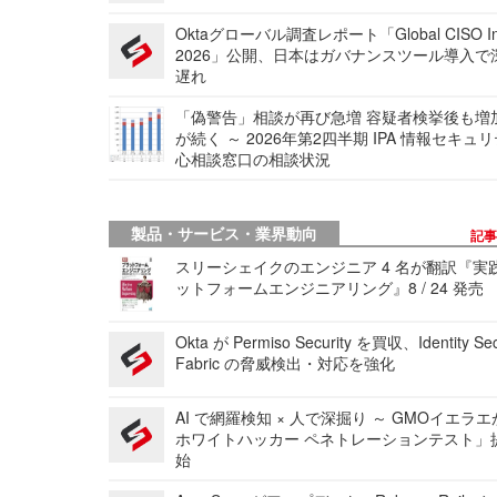
Oktaグローバル調査レポート「Global CISO Ins
2026」公開、日本はガバナンスツール導入で
遅れ
「偽警告」相談が再び急増 容疑者検挙後も増
が続く ～ 2026年第2四半期 IPA 情報セキュ
心相談窓口の相談状況
製品・サービス・業界動向
記
スリーシェイクのエンジニア 4 名が翻訳『実
ットフォームエンジニアリング』8 / 24 発売
Okta が Permiso Security を買収、Identity Sec
Fabric の脅威検出・対応を強化
AI で網羅検知 × 人で深掘り ～ GMOイエラエ
ホワイトハッカー ペネトレーションテスト」
始