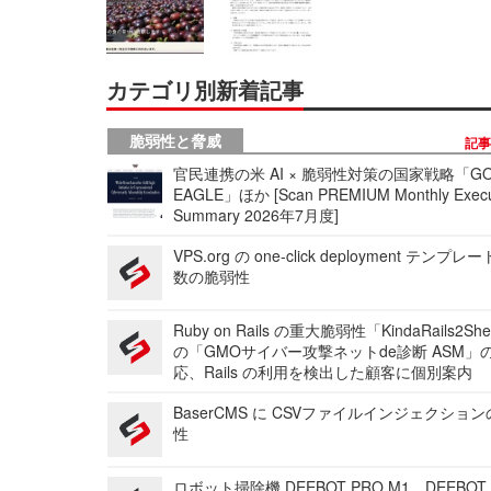
カテゴリ別新着記事
脆弱性と脅威
記
官民連携の米 AI × 脆弱性対策の国家戦略「GO
EAGLE」ほか [Scan PREMIUM Monthly Execu
Summary 2026年7月度]
VPS.org の one-click deployment テンプ
数の脆弱性
Ruby on Rails の重大脆弱性「KindaRails2Sh
の「GMOサイバー攻撃ネットde診断 ASM」
応、Rails の利用を検出した顧客に個別案内
BaserCMS に CSVファイルインジェクショ
性
ロボット掃除機 DEEBOT PRO M1、DEEBOT