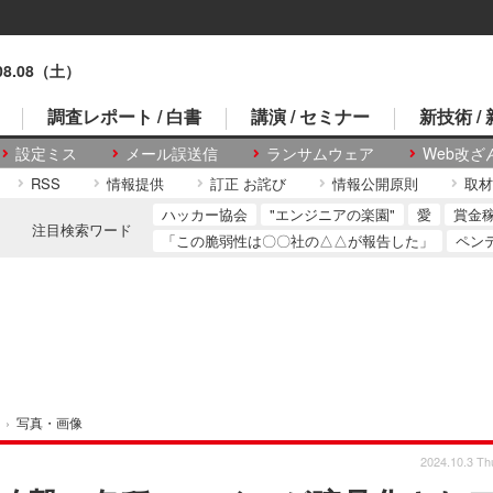
.08.08（土）
調査レポート / 白書
講演 / セミナー
新技術 /
設定ミス
メール誤送信
ランサムウェア
Web改ざ
RSS
情報提供
訂正 お詫び
情報公開原則
取材
ハッカー協会
"エンジニアの楽園"
愛
賞金
注目検索ワード
「この脆弱性は〇〇社の△△が報告した」
ペン
›
写真・画像
2024.10.3 Th