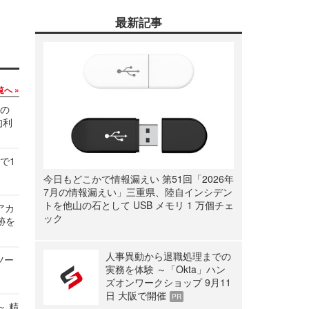
最新記事
覧へ
関の
的利
で1
今日もどこかで情報漏えい 第51回「2026年
7月の情報漏えい」三重県、陸自インシデン
トを他山の石として USB メモリ 1 万個チェ
ルアカ
ック
跡を
人事異動から退職処理までの
ツー
実務を体験 ～「Okta」ハン
ズオンワークショップ 9月11
日 大阪で開催
PR
～ 精