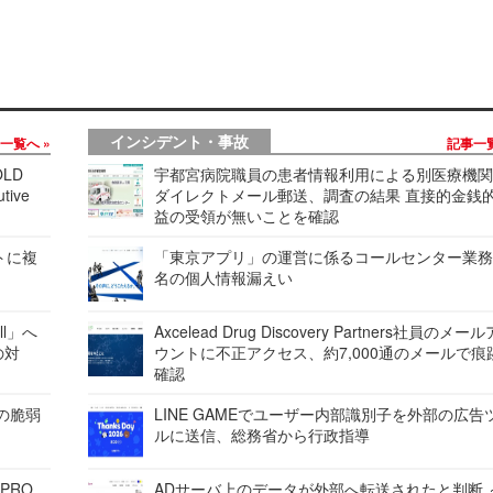
インシデント・事故
事一覧へ
記事一
LD
宇都宮病院職員の患者情報利用による別医療機
tive
ダイレクトメール郵送、調査の結果 直接的金銭
益の受領が無いことを確認
レートに複
「東京アプリ」の運営に係るコールセンター業務
名の個人情報漏えい
ell」へ
Axcelead Drug Discovery Partners社員のメー
の対
ウントに不正アクセス、約7,000通のメールで痕
確認
ンの脆弱
LINE GAMEでユーザー内部識別子を外部の広告
ルに送信、総務省から行政指導
 PRO
ADサーバ上のデータが外部へ転送されたと判断 