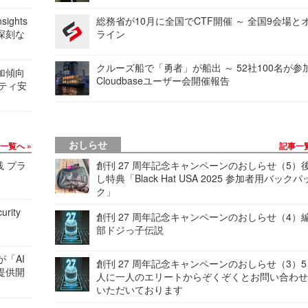
ights
総務省が10月に全国でCTF開催 ～ 全国9会場と
深刻な
ライン
クルーズ船で「勇者」が船出 ～ 52社100名が参
加傾向
Cloudbaseユーザー会開催報告
リティ安
おしらせ
事一覧へ
記事一
践 プラ
創刊 27 周年記念キャンペーンのおしらせ（5）
し特典「Black Hat USA 2025 参加者用バックパ
ク」
urity
創刊 27 周年記念キャンペーンのおしらせ（4）
部ドジっ子伝説
が「AI
創刊 27 周年記念キャンペーンのおしらせ（3）5
提供開
人に一人のエリートからぞくぞくとお問い合わ
いただいております