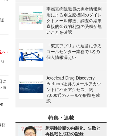
宇都宮病院職員の患者情報利
用による別医療機関のダイレ
の従
クトメール郵送、調査の結果
直接的金銭的利益の受領が無
いことを確認
「東京アプリ」の運営に係る
コールセンター業務で1名の
覧へ
個人情報漏えい
a」
Axcelead Drug Discovery
1日に
Partners社員のメールアカウ
ショ
ントに不正アクセス、約
7,000通のメールで痕跡を確
認
n
特集・連載
飼裕
脆弱性診断の内製化、失敗と
再挑戦と成功の記録