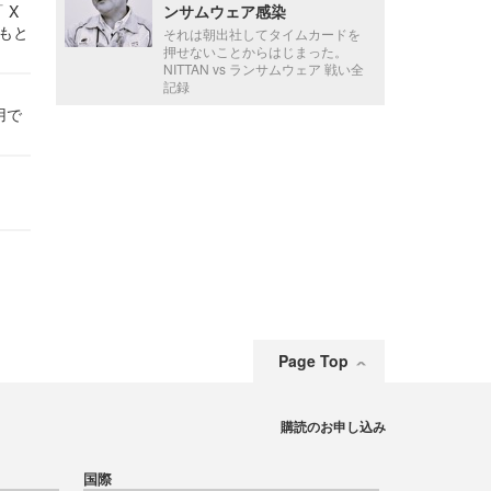
 X
ンサムウェア感染
かもと
それは朝出社してタイムカードを
件
押せないことからはじまった。
NITTAN vs ランサムウェア 戦い全
記録
用で
Page Top
購読のお申し込み
国際