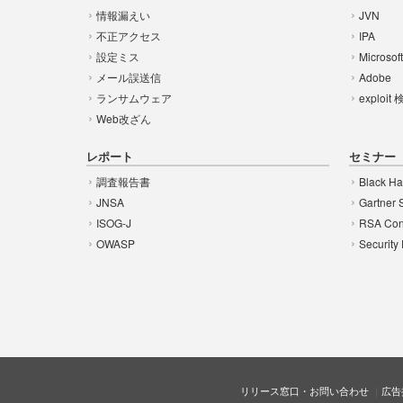
情報漏えい
JVN
不正アクセス
IPA
設定ミス
Microsof
メール誤送信
Adobe
ランサムウェア
exploit
Web改ざん
レポート
セミナー
調査報告書
Black Ha
JNSA
Gartner 
ISOG-J
RSA Con
OWASP
Security
リリース窓口・お問い合わせ
広告