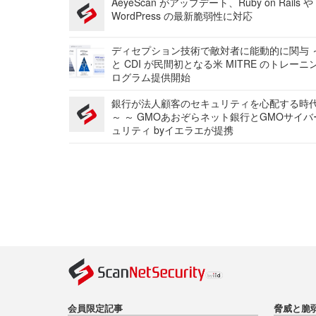
AeyeScan がアップデート、Ruby on Rails や
WordPress の最新脆弱性に対応
ディセプション技術で敵対者に能動的に関与 ～
と CDI が民間初となる米 MITRE のトレーニ
ログラム提供開始
銀行が法人顧客のセキュリティを心配する時
～ ～ GMOあおぞらネット銀行とGMOサイ
ュリティ byイエラエが提携
会員限定記事
脅威と脆