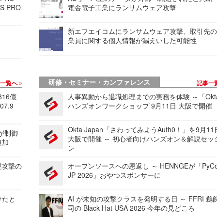
S PRO
電舎電子工業にランサムウェア攻撃
新エフエイコムにランサムウェア攻撃、取引先
業員に関する個人情報が漏えいした可能性
研修・セミナー・カンファレンス
事一覧へ
記事一
816億
人事異動から退職処理までの実務を体験 ～「Okt
7.9
ハンズオンワークショップ 9月11日 大阪で開催
Okta Japan「さわってみようAuth0！」を9月1
 が制御
大阪で開催 ～ 初心者向けハンズオン＆解説セッ
追加
ン
型攻撃の
オープンソースへの恩返し ～ HENNGEが「PyCo
JP 2026」おやつスポンサーに
けたと
AI が未知の攻撃クラスを発明する日 ～ FFRI 鵜
司の Black Hat USA 2026 今年の見どころ