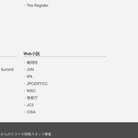
The Register
Web小説
脆弱性
t Summit
JVN
IPA
JPCERT/CC
NISC
警察庁
JC3
CISA
ドからのリリース情報
スタッフ募集