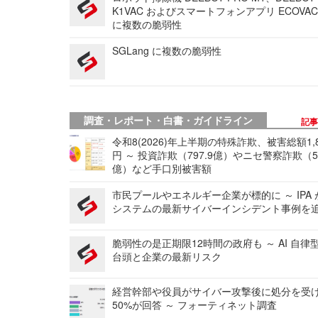
K1VAC およびスマートフォンアプリ ECOVAC
に複数の脆弱性
SGLang に複数の脆弱性
調査・レポート・白書・ガイドライン
記
令和8(2026)年上半期の特殊詐欺、被害総額1,
円 ～ 投資詐欺（797.9億）やニセ警察詐欺（50
億）など手口別被害額
市民プールやエネルギー企業が標的に ～ IPA
システムの最新サイバーインシデント事例を
脆弱性の是正期限12時間の政府も ～ AI 自律
台頭と企業の最新リスク
経営幹部や役員がサイバー攻撃後に処分を受
50%が回答 ～ フォーティネット調査