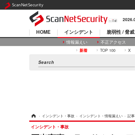
ScanNetSecurity
2026
HOME
インシデント
脆弱性 / 脅威
情報漏えい
不正アクセス
新着
TOP 100
X
ホーム
›
インシデント・事故
›
インシデント・情報漏えい
›
記事
インシデント・事故