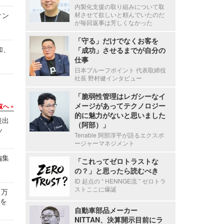
内製化支援の取り組みについて取
オン
材させて欲しいと頼んでいたのだ
が毎回返事は芳しくなかった
「守る」だけでなくお客を
加、
「成功」させるまでが自分の
仕事
日本プルーフポイント 代表取締役
社長 野村健インタビュー
「脆弱性管理はレガシーなイ
メージがあってテクノロジー
覧へ
的に魅力がないと思いました
後出
（阿部）」
ッ
Tenable 阿部淳平が語るエクスポ
ージャーマネジメント
編集
「これってゼロトラストな
の？」と思ったら読むべき
ID 起点の “ HENNGE流 ” ゼロトラ
ストここに爆誕
 万
せを
自動車部品メーカー
NITTAN、決算開示目前にラ