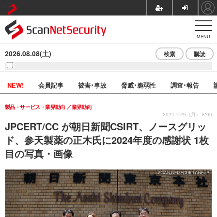
MENU
2026.08.08(土)
検索
購読
NEW!
会員記事
被害･事故
脅威･脆弱性
調査･報告
製品・サービス・業界動向
業界動向
2024.7.29（月） 8:00
JPCERT/CC が朝日新聞CSIRT、ノースグリッ
ド、参天製薬の正木氏に2024年度の感謝状 1枚
目の写真・画像