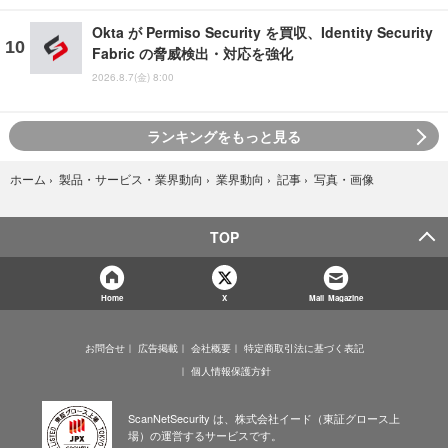
Okta が Permiso Security を買収、Identity Security
Fabric の脅威検出・対応を強化
2026.8.7(金) 8:00
ランキングをもっと見る
写真・画像
ホーム
›
製品・サービス・業界動向
›
業界動向
›
記事
›
TOP
Home
X
Mail Magazine
お問合せ
広告掲載
会社概要
特定商取引法に基づく表記
個人情報保護方針
ScanNetSecurity は、株式会社イード（東証グロース上
場）の運営するサービスです。