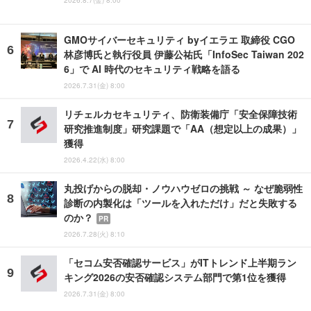
GMOサイバーセキュリティ byイエラエ 取締役 CGO
林彦博氏と執行役員 伊藤公祐氏「InfoSec Taiwan 202
6」で AI 時代のセキュリティ戦略を語る
2026.7.31(金) 8:00
リチェルカセキュリティ、防衛装備庁「安全保障技術
研究推進制度」研究課題で「AA（想定以上の成果）」
獲得
2026.4.22(水) 8:00
丸投げからの脱却・ノウハウゼロの挑戦 ～ なぜ脆弱性
診断の内製化は「ツールを入れただけ」だと失敗する
のか？
PR
2026.7.28(火) 8:10
「セコム安否確認サービス」がITトレンド上半期ラン
キング2026の安否確認システム部門で第1位を獲得
2026.7.31(金) 8:00