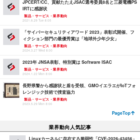
JPCERT/CC、貢献たたえJSAC選考委員8名と三菱電機PS
IRTに感謝状
製品・サービス・業界動向
2021.6.29 Tue 8:05
「サイバーセキュリティアワード 2023」表彰式開催、フ
ィクション部門の最優秀賞は「地球外少年少女」
製品・サービス・業界動向
2024.3.27 Wed 8:00
2023年 JNSA表彰、特別賞は Software ISAC
製品・サービス・業界動向
2024.1.22 Mon 8:00
長野県警から感謝状と盾を受領、GMOイエラエがIoTフォ
レンジック技術で捜査協力
製品・サービス・業界動向
2023.5.29 Mon 8:00
PageTop
業界動向人気記事
Linuxカーネルに存在する脆弱性「CVE-2026-43456」