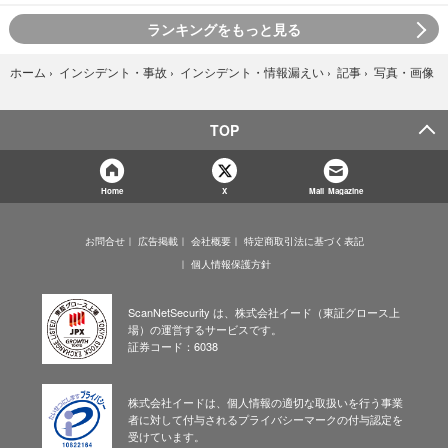
ランキングをもっと見る
写真・画像
ホーム
›
インシデント・事故
›
インシデント・情報漏えい
›
記事
›
TOP
Home
X
Mail Magazine
お問合せ
広告掲載
会社概要
特定商取引法に基づく表記
個人情報保護方針
ScanNetSecurity は、株式会社イード（東証グロース上
場）の運営するサービスです。
証券コード：6038
株式会社イードは、個人情報の適切な取扱いを行う事業
者に対して付与されるプライバシーマークの付与認定を
受けています。