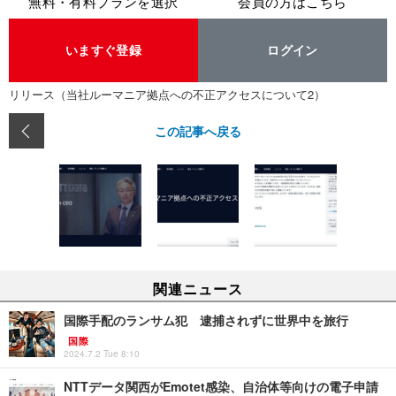
無料・有料プランを選択
会員の方はこちら
いますぐ登録
ログイン
リリース（当社ルーマニア拠点への不正アクセスについて2）
この記事へ戻る
関連ニュース
国際手配のランサム犯 逮捕されずに世界中を旅行
国際
2024.7.2 Tue 8:10
NTTデータ関西がEmotet感染、自治体等向けの電子申請