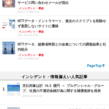
サービス問い合わせメールが流出
インシデント・事故
2022.7.6 Wed 8:05
NTTデータ・イントラマート、過去のスクリプトを削除せ
ず意図しないサイトに遷移
インシデント・事故
2021.6.8 Tue 8:00
NTTデータ、総務省幹部との会食についての調査結果と社
内処分
インシデント・事故
2021.6.9 Wed 8:05
PageTop
インシデント・情報漏えい人気記事
支払対象は計 16.3 億円 ～ プルデンシャル・グルー
プ、社員の不適切金銭行為に関する補償進捗を発表
2026.8.4(火) 8:05