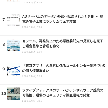
2026.8.6(木) 8:05
ADサーバ上のデータが外部へ転送されたと判断 ～ 精
電舎電子工業にランサムウェア攻撃
2026.8.7(金) 8:05
セシール、再発防止のため業務委託先の見直しを完了
し選定基準と管理も強化
2026.8.5(水) 8:05
「東京アプリ」の運営に係るコールセンター業務で1名
の個人情報漏えい
2026.8.7(金) 8:05
ファイブフォックスのサーバがランサムウェア感染の
可能性、通常のセキュリティ調査過程で発覚
2026.8.4(火) 8:05