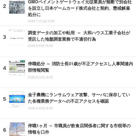
GMOペイメントゲートウェイ元従業員が無断で別会社
を設立し日本ゲームカード株式会社と契約、懲戒解雇
処分に
2026.7.31(金) 8:05
調査データの加工や転用 ～ 大和ハウス工業子会社が
受託した地盤調査業務で不適切行為
2026.8.5(水) 8:05
停職処分 ～ 消防士長31歳が不正アクセスし人事関連内
部情報閲覧
2026.8.3(月) 8:05
金子農機にランサムウェア攻撃、サーバに保存してい
た各種業務データへの不正アクセスを確認
2026.8.3(月) 8:05
停職1ヶ月 ～ 市職員が飲食店関係者に関する市税等の
情報を口外