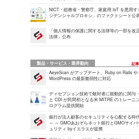
NICT・総務省・警察庁、家庭用 IoT を悪用
ジデンシャルプロキシ」のファクトシート公
「個人情報の保護に関する法律等の一部を改
法律」公布
製品・サービス・業界動向
記
AeyeScan がアップデート、Ruby on Rails や
WordPress の最新脆弱性に対応
ディセプション技術で敵対者に能動的に関与 ～
と CDI が民間初となる米 MITRE のトレーニ
ログラム提供開始
銀行が法人顧客のセキュリティを心配する時
～ ～ GMOあおぞらネット銀行とGMOサイ
ュリティ byイエラエが提携