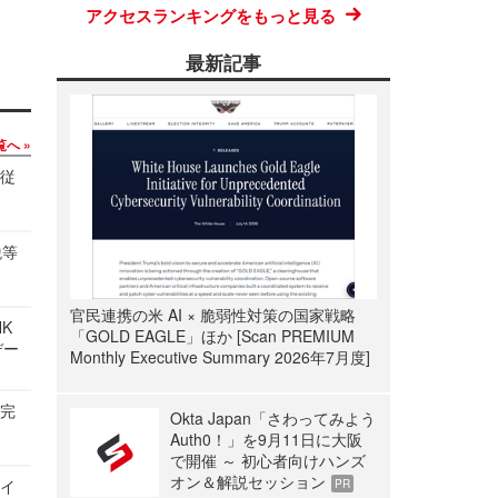
アクセスランキングをもっと見る
最新記事
覧へ
の従
税等
官民連携の米 AI × 脆弱性対策の国家戦略
NK
「GOLD EAGLE」ほか [Scan PREMIUM
デー
Monthly Executive Summary 2026年7月度]
を完
Okta Japan「さわってみよう
Auth0！」を9月11日に大阪
で開催 ～ 初心者向けハンズ
オン＆解説セッション
サイ
PR