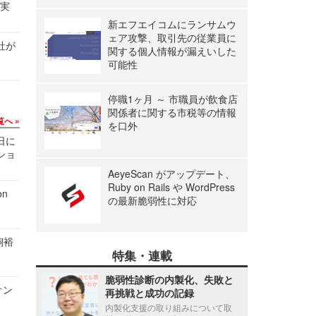
る実
新エフエイコムにランサムウ
ェア攻撃、取引先の従業員に
社が
関する個人情報が漏えいした
可能性
停職1ヶ月 ～ 市職員が飲食店
関係者に関する市税等の情報
覧へ
を口外
1日に
ショ
AeyeScan がアップデート、
Ruby on Rails や WordPress
n
の最新脆弱性に対応
飼裕
特集・連載
脆弱性診断の内製化、失敗と
オン
再挑戦と成功の記録
内製化支援の取り組みについて取