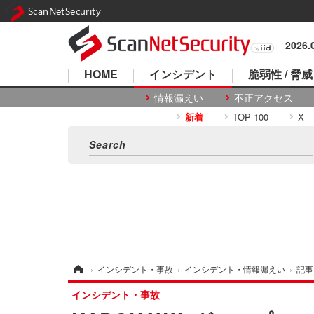
ScanNetSecurity
2026
HOME
インシデント
脆弱性 / 脅威
情報漏えい
不正アクセス
新着
TOP 100
X
ホーム
›
インシデント・事故
›
インシデント・情報漏えい
›
記事
インシデント・事故