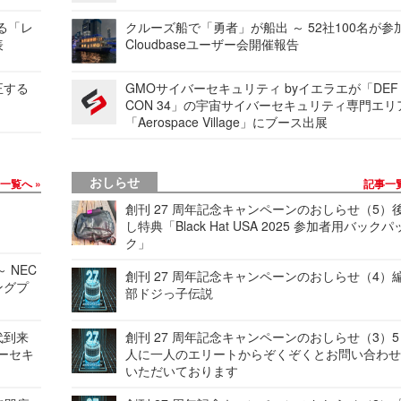
する「レ
クルーズ船で「勇者」が船出 ～ 52社100名が参
表
Cloudbaseユーザー会開催報告
正する
GMOサイバーセキュリティ byイエラエが「DEF
CON 34」の宇宙サイバーセキュリティ専門エリ
「Aerospace Village」にブース出展
おしらせ
事一覧へ
記事一
創刊 27 周年記念キャンペーンのおしらせ（5）
し特典「Black Hat USA 2025 参加者用バックパ
ク」
 NEC
創刊 27 周年記念キャンペーンのおしらせ（4）
ングプ
部ドジっ子伝説
代到来
創刊 27 周年記念キャンペーンのおしらせ（3）5
バーセキ
人に一人のエリートからぞくぞくとお問い合わ
いただいております