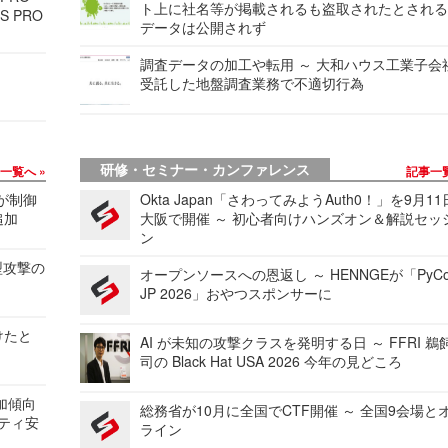
ト上に社名等が掲載されるも盗取されたとされ
S PRO
データは公開されず
調査データの加工や転用 ～ 大和ハウス工業子会
受託した地盤調査業務で不適切行為
研修・セミナー・カンファレンス
事一覧へ
記事一
 が制御
Okta Japan「さわってみようAuth0！」を9月1
追加
大阪で開催 ～ 初心者向けハンズオン＆解説セッ
ン
型攻撃の
オープンソースへの恩返し ～ HENNGEが「PyCo
JP 2026」おやつスポンサーに
けたと
AI が未知の攻撃クラスを発明する日 ～ FFRI 鵜
司の Black Hat USA 2026 今年の見どころ
加傾向
総務省が10月に全国でCTF開催 ～ 全国9会場と
リティ安
ライン