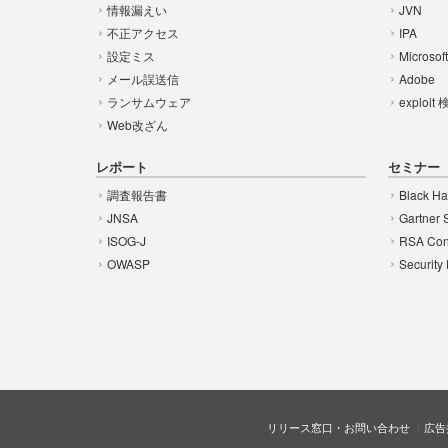
情報漏えい
JVN
不正アクセス
IPA
設定ミス
Microsof
メール誤送信
Adobe
ランサムウェア
exploit
Web改ざん
レポート
セミナー
調査報告書
Black Ha
JNSA
Gartner 
ISOG-J
RSA Con
OWASP
Security
リリース窓口・お問い合わせ
広告