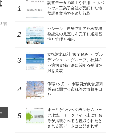
は
調査データの加工や転用 ～ 大和
ハウス工業子会社が受託した地
盤調査業務で不適切行為
発表
セシール、再発防止のため業務
委託先の見直しを完了し選定基
準と管理も強化
支払対象は計 16.3 億円 ～ プル
デンシャル・グループ、社員の
不適切金銭行為に関する補償進
捗を発表
停職1ヶ月 ～ 市職員が飲食店関
係者に関する市税等の情報を口
外
オーミケンシへのランサムウェ
ア攻撃、リークサイト上に社名
等が掲載されるも盗取されたと
される実データは公開されず