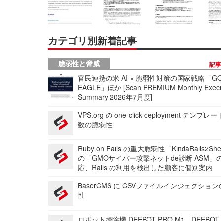
カテゴリ別新着記事
脆弱性と脅威
記
官民連携の米 AI × 脆弱性対策の国家戦略「GO
EAGLE」ほか [Scan PREMIUM Monthly Execu
Summary 2026年7月度]
VPS.org の one-click deployment テンプ
数の脆弱性
Ruby on Rails の重大脆弱性「KindaRails2Sh
の「GMOサイバー攻撃ネットde診断 ASM」
応、Rails の利用を検出した顧客に個別案内
BaserCMS に CSVファイルインジェクショ
性
ロボット掃除機 DEEBOT PRO M1、DEEBOT