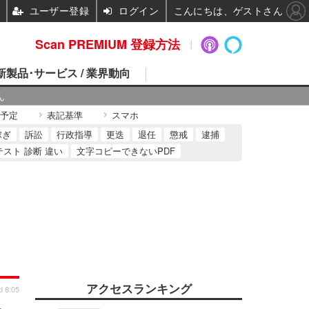
ユーザー登録
ログイン
こんにちは、ゲストさん
Scan PREMIUM 登録方法
 新製品･サービス / 業界動向
ん
予定
表記基準
スマホ
稼ぎ
訴訟
行政指導
更迭
退任
懲戒
逮捕
テスト 診断 違い
文字コピーできないPDF
アクセスランキング
d 8:05