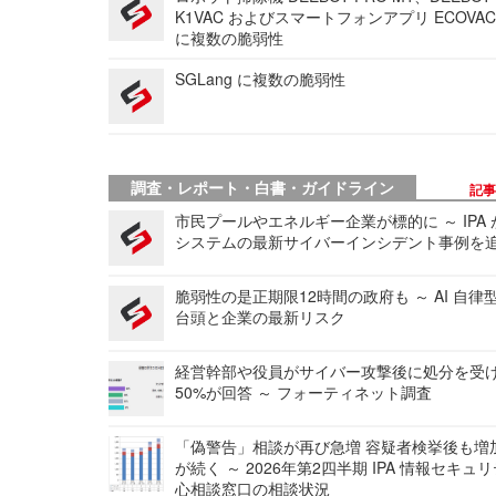
K1VAC およびスマートフォンアプリ ECOVAC
に複数の脆弱性
SGLang に複数の脆弱性
調査・レポート・白書・ガイドライン
記
市民プールやエネルギー企業が標的に ～ IPA
システムの最新サイバーインシデント事例を
脆弱性の是正期限12時間の政府も ～ AI 自律
台頭と企業の最新リスク
経営幹部や役員がサイバー攻撃後に処分を受
50%が回答 ～ フォーティネット調査
「偽警告」相談が再び急増 容疑者検挙後も増
が続く ～ 2026年第2四半期 IPA 情報セキュ
心相談窓口の相談状況