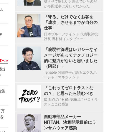
材させて欲しいと頼んでいたのだ
が毎回返事は芳しくなかった
加、
「守る」だけでなくお客を
「成功」させるまでが自分の
仕事
日本プルーフポイント 代表取締役
ア
社長 野村健インタビュー
「脆弱性管理はレガシーなイ
メージがあってテクノロジー
的に魅力がないと思いました
覧へ
（阿部）」
後出
Tenable 阿部淳平が語るエクスポ
ッ
ージャーマネジメント
「これってゼロトラストな
編集
の？」と思ったら読むべき
ID 起点の “ HENNGE流 ” ゼロトラ
ストここに爆誕
 万
せを
自動車部品メーカー
NITTAN、決算開示目前にラ
ンサムウェア感染