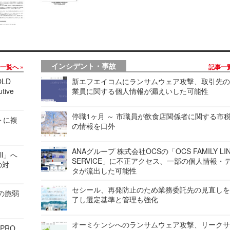
インシデント・事故
事一覧へ
記事一
LD
新エフエイコムにランサムウェア攻撃、取引先
tive
業員に関する個人情報が漏えいした可能性
停職1ヶ月 ～ 市職員が飲食店関係者に関する市
レートに複
の情報を口外
ANAグループ 株式会社OCSの「OCS FAMILY LI
ell」へ
SERVICE」に不正アクセス、一部の個人情報・
の対
タが流出した可能性
セシール、再発防止のため業務委託先の見直し
ンの脆弱
了し選定基準と管理も強化
オーミケンシへのランサムウェア攻撃、リーク
 PRO