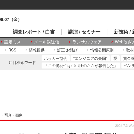
.08.07（金）
調査レポート / 白書
講演 / セミナー
新技術 /
設定ミス
メール誤送信
ランサムウェア
Web改ざ
RSS
情報提供
訂正 お詫び
情報公開原則
取材
ハッカー協会
"エンジニアの楽園"
愛
賞金
注目検索ワード
「この脆弱性は〇〇社の△△が報告した」
ペン
›
写真・画像
2024.7.3 We