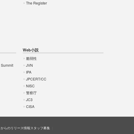
The Register
Web小説
脆弱性
t Summit
JVN
IPA
JPCERT/CC
NISC
警察庁
JC3
CISA
ドからのリリース情報
スタッフ募集