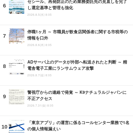
セシール、再発防止のため業務委託先の見直しを完了
し選定基準と管理も強化
2026.8.5(水) 8:05
停職1ヶ月 ～ 市職員が飲食店関係者に関する市税等の
情報を口外
2026.8.6(木) 8:05
ADサーバ上のデータが外部へ転送されたと判断 ～ 精
電舎電子工業にランサムウェア攻撃
2026.8.7(金) 8:05
警視庁からの連絡で発覚 ～ K9ナチュラルジャパンに
不正アクセス
2026.7.31(金) 8:05
「東京アプリ」の運営に係るコールセンター業務で1名
の個人情報漏えい