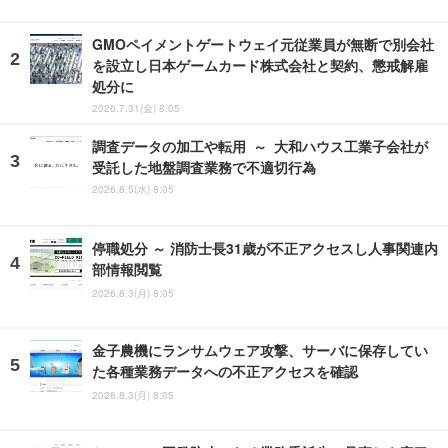
GMOペイメントゲートウェイ元従業員が無断で別会社
を設立し日本ゲームカード株式会社と契約、懲戒解雇
処分に
2026.7.31(金) 8:05
調査データの加工や転用 ～ 大和ハウス工業子会社が
受託した地盤調査業務で不適切行為
2026.8.5(水) 8:05
停職処分 ～ 消防士長31歳が不正アクセスし人事関連内
部情報閲覧
2026.8.3(月) 8:05
金子農機にランサムウェア攻撃、サーバに保存してい
た各種業務データへの不正アクセスを確認
2026.8.3(月) 8:05