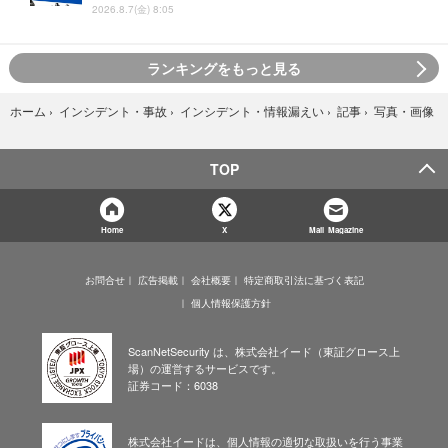
2026.8.7(金) 8:05
ランキングをもっと見る
写真・画像
ホーム
›
インシデント・事故
›
インシデント・情報漏えい
›
記事
›
TOP
Home
X
Mail Magazine
お問合せ
広告掲載
会社概要
特定商取引法に基づく表記
個人情報保護方針
ScanNetSecurity は、株式会社イード（東証グロース上
場）の運営するサービスです。
証券コード：6038
株式会社イードは、個人情報の適切な取扱いを行う事業