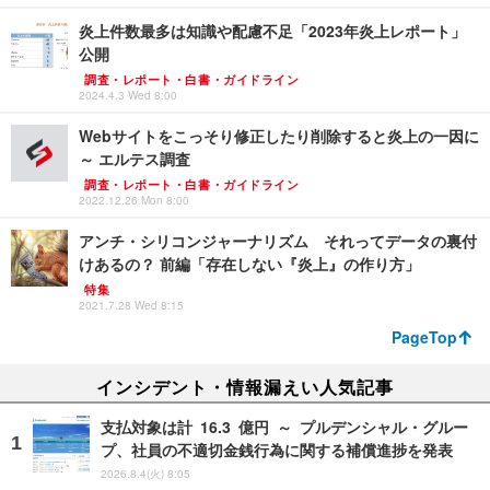
炎上件数最多は知識や配慮不足「2023年炎上レポート」
公開
調査・レポート・白書・ガイドライン
2024.4.3 Wed 8:00
Webサイトをこっそり修正したり削除すると炎上の一因に
～ エルテス調査
調査・レポート・白書・ガイドライン
2022.12.26 Mon 8:00
アンチ・シリコンジャーナリズム それってデータの裏付
けあるの？ 前編「存在しない『炎上』の作り方」
特集
2021.7.28 Wed 8:15
PageTop
インシデント・情報漏えい人気記事
支払対象は計 16.3 億円 ～ プルデンシャル・グルー
プ、社員の不適切金銭行為に関する補償進捗を発表
2026.8.4(火) 8:05