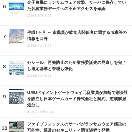
金子農機にランサムウェア攻撃、サーバに保存してい
た各種業務データへの不正アクセスを確認
2026.8.3(月) 8:05
停職1ヶ月 ～ 市職員が飲食店関係者に関する市税等の
情報を口外
2026.8.6(木) 8:05
セシール、再発防止のため業務委託先の見直しを完了
し選定基準と管理も強化
2026.8.5(水) 8:05
GMOペイメントゲートウェイ元従業員が無断で別会社
を設立し日本ゲームカード株式会社と契約、懲戒解雇
処分に
2026.7.31(金) 8:05
ファイブフォックスのサーバがランサムウェア感染の
可能性、通常のセキュリティ調査過程で発覚