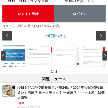
無料・有料プランを選択
会員の方はこちら
いますぐ登録
ログイン
リリース（現在の状況および今後の対応）
この記事へ戻る
‹
1
/
2
関連ニュース
今日もどこかで情報漏えい 第24回「2024年4月の情報漏
えい」虎屋？ ヨックモック？ 千疋屋？ ～「手土産」は個
人情報
特集
2024.5.22 Wed 8:15