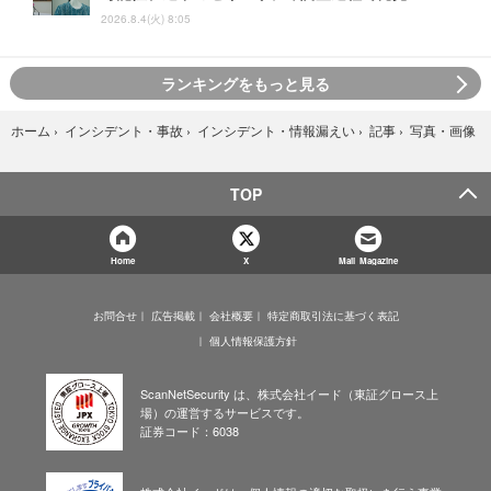
2026.8.4(火) 8:05
ランキングをもっと見る
写真・画像
ホーム
›
インシデント・事故
›
インシデント・情報漏えい
›
記事
›
TOP
Home
X
Mail Magazine
お問合せ
広告掲載
会社概要
特定商取引法に基づく表記
個人情報保護方針
ScanNetSecurity は、株式会社イード（東証グロース上
場）の運営するサービスです。
証券コード：6038