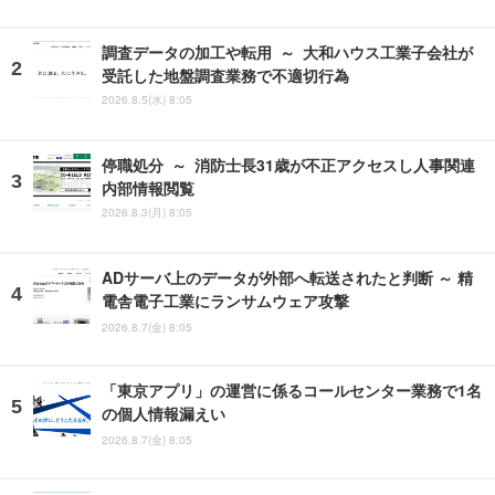
調査データの加工や転用 ～ 大和ハウス工業子会社が
受託した地盤調査業務で不適切行為
2026.8.5(水) 8:05
停職処分 ～ 消防士長31歳が不正アクセスし人事関連
内部情報閲覧
2026.8.3(月) 8:05
ADサーバ上のデータが外部へ転送されたと判断 ～ 精
電舎電子工業にランサムウェア攻撃
2026.8.7(金) 8:05
「東京アプリ」の運営に係るコールセンター業務で1名
の個人情報漏えい
2026.8.7(金) 8:05