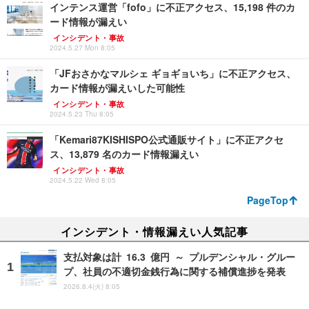
インテンス運営「fofo」に不正アクセス、15,198 件のカ
ード情報が漏えい
インシデント・事故
2024.5.27 Mon 8:05
「JFおさかなマルシェ ギョギョいち」に不正アクセス、
カード情報が漏えいした可能性
インシデント・事故
2024.5.23 Thu 8:05
「Kemari87KISHISPO公式通販サイト」に不正アクセ
ス、13,879 名のカード情報漏えい
インシデント・事故
2024.5.22 Wed 8:05
PageTop
インシデント・情報漏えい人気記事
支払対象は計 16.3 億円 ～ プルデンシャル・グルー
プ、社員の不適切金銭行為に関する補償進捗を発表
2026.8.4(火) 8:05