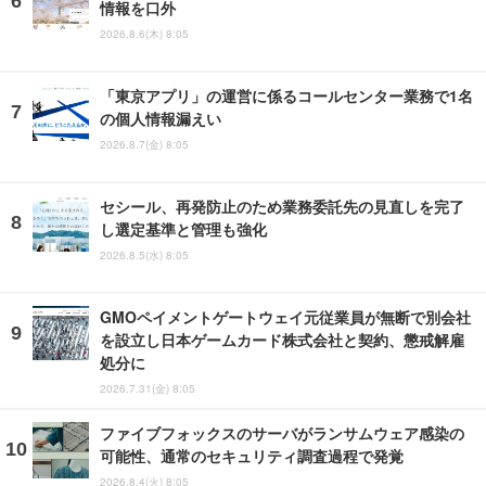
情報を口外
2026.8.6(木) 8:05
「東京アプリ」の運営に係るコールセンター業務で1名
の個人情報漏えい
2026.8.7(金) 8:05
セシール、再発防止のため業務委託先の見直しを完了
し選定基準と管理も強化
2026.8.5(水) 8:05
GMOペイメントゲートウェイ元従業員が無断で別会社
を設立し日本ゲームカード株式会社と契約、懲戒解雇
処分に
2026.7.31(金) 8:05
ファイブフォックスのサーバがランサムウェア感染の
可能性、通常のセキュリティ調査過程で発覚
2026.8.4(火) 8:05