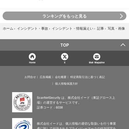
ランキングをもっと見る
写真・画像
ホーム
›
インシデント・事故
›
インシデント・情報漏えい
›
記事
›
TOP
Home
X
Mail Magazine
お問合せ
広告掲載
会社概要
特定商取引法に基づく表記
個人情報保護方針
ScanNetSecurity は、株式会社イード（東証グロース上
場）の運営するサービスです。
証券コード：6038
株式会社イードは、個人情報の適切な取扱いを行う事業
者に対して付与されるプライバシーマークの付与認定を