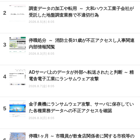
調査データの加工や転用 ～ 大和ハウス工業子会社が
受託した地盤調査業務で不適切行為
2026.8.5(水) 8:05
停職処分 ～ 消防士長31歳が不正アクセスし人事関連
内部情報閲覧
2026.8.3(月) 8:05
ADサーバ上のデータが外部へ転送されたと判断 ～ 精
電舎電子工業にランサムウェア攻撃
2026.8.7(金) 8:05
金子農機にランサムウェア攻撃、サーバに保存してい
た各種業務データへの不正アクセスを確認
2026.8.3(月) 8:05
停職1ヶ月 ～ 市職員が飲食店関係者に関する市税等の