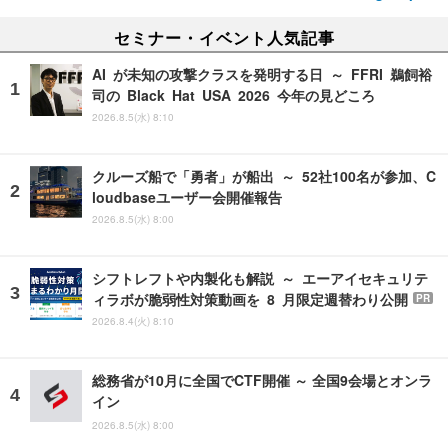
セミナー・イベント人気記事
AI が未知の攻撃クラスを発明する日 ～ FFRI 鵜飼裕
司の Black Hat USA 2026 今年の見どころ
2026.8.5(水) 8:10
クルーズ船で「勇者」が船出 ～ 52社100名が参加、C
loudbaseユーザー会開催報告
2026.8.5(水) 8:00
シフトレフトや内製化も解説 ～ エーアイセキュリテ
ィラボが脆弱性対策動画を 8 月限定週替わり公開
PR
2026.8.4(火) 8:10
総務省が10月に全国でCTF開催 ～ 全国9会場とオンラ
イン
2026.8.5(水) 8:00