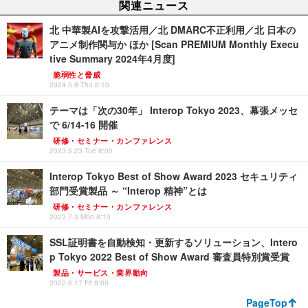
関連ニュース
北 中華製AIを攻撃活用／北 DMARC不正利用／北 日本の
アニメ制作関与か ほか [Scan PREMIUM Monthly Execu
tive Summary 2024年4月度]
脆弱性と脅威
2024.5.9 Thu 8:10
テーマは「次の30年」 Interop Tokyo 2023、幕張メッセ
で 6/14-16 開催
研修・セミナー・カンファレンス
2023.5.23 Tue 8:00
Interop Tokyo Best of Show Award 2023 セキュリティ
部門受賞製品 ～ “Interop 精神”とは
研修・セミナー・カンファレンス
2023.7.3 Mon 8:10
SSL証明書を自動検知・更新するソリューション、Intero
p Tokyo 2022 Best of Show Award 審査員特別賞受賞
製品・サービス・業界動向
2022.6.17 Fri 8:00
PageTop