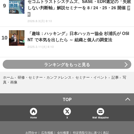
セコムトラストシステムズ、SASE・EDR選定の「失敗
しない判断軸」解説セミナーを 8 / 24・25・26 開催
P
R
2026.8.3(月) 8:10
「趣味：ハッキング」日本ハッカー協会 杉浦氏が OSI
NT で本気を出したら ～ 組織と個人の調査法
2025.3.11(火) 8:10
ランキングをもっと見る
写
ホーム
›
研修・セミナー・カンファレンス
›
セミナー・イベント
›
記事
›
真・画像
TOP
Home
X
Mail Magazine
お問合せ
広告掲載
会社概要
特定商取引法に基づく表記