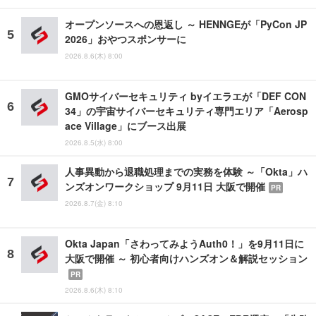
オープンソースへの恩返し ～ HENNGEが「PyCon JP
2026」おやつスポンサーに
2026.8.6(木) 8:00
GMOサイバーセキュリティ byイエラエが「DEF CON
34」の宇宙サイバーセキュリティ専門エリア「Aerosp
ace Village」にブース出展
2026.8.5(水) 8:00
人事異動から退職処理までの実務を体験 ～「Okta」ハ
ンズオンワークショップ 9月11日 大阪で開催
PR
2026.8.7(金) 8:10
Okta Japan「さわってみようAuth0！」を9月11日に
大阪で開催 ～ 初心者向けハンズオン＆解説セッション
PR
2026.8.6(木) 8:10