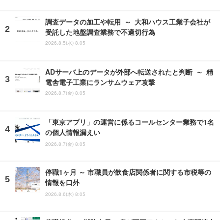
調査データの加工や転用 ～ 大和ハウス工業子会社が
受託した地盤調査業務で不適切行為
2026.8.5(水) 8:05
ADサーバ上のデータが外部へ転送されたと判断 ～ 精
電舎電子工業にランサムウェア攻撃
2026.8.7(金) 8:05
「東京アプリ」の運営に係るコールセンター業務で1名
の個人情報漏えい
2026.8.7(金) 8:05
停職1ヶ月 ～ 市職員が飲食店関係者に関する市税等の
情報を口外
2026.8.6(木) 8:05