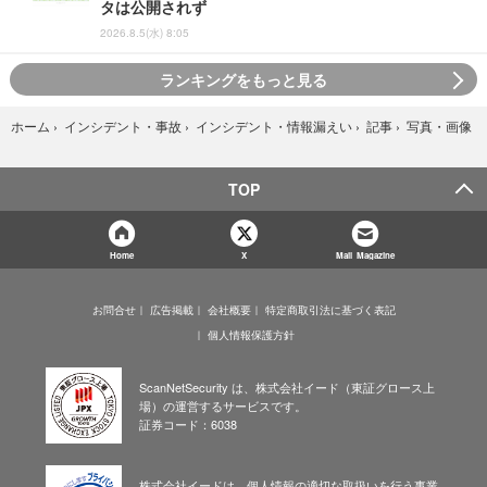
タは公開されず
2026.8.5(水) 8:05
ランキングをもっと見る
写真・画像
ホーム
›
インシデント・事故
›
インシデント・情報漏えい
›
記事
›
TOP
Home
X
Mail Magazine
お問合せ
広告掲載
会社概要
特定商取引法に基づく表記
個人情報保護方針
ScanNetSecurity は、株式会社イード（東証グロース上
場）の運営するサービスです。
証券コード：6038
株式会社イードは、個人情報の適切な取扱いを行う事業