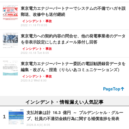
東京電力エナジーパートナーでシステムの不備でハガキ誤
郵送、改修中も送付継続
インシデント・事故
2022.11.18 Fri 8:05
東京電力への契約内容の問合せ、他の発電事業者のデータ
を非表示設定にしたままメール添付し回答
インシデント・事故
2022.10.18 Tue 8:05
東京電力エナジーパートナー委託の電話勧誘録音データを
編集・改ざん・捏造（りらいあコミュニケーションズ）
インシデント・事故
2020.9.2 Wed 8:00
PageTop
インシデント・情報漏えい人気記事
支払対象は計 16.3 億円 ～ プルデンシャル・グルー
プ、社員の不適切金銭行為に関する補償進捗を発表
2026.8.4(火) 8:05