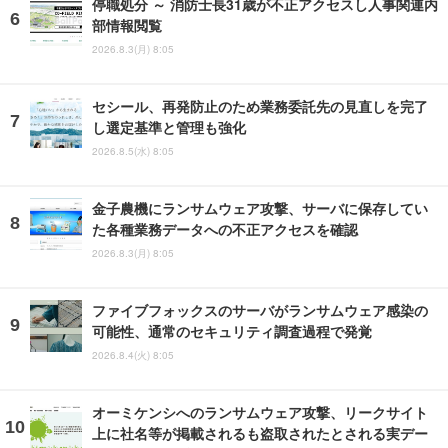
停職処分 ～ 消防士長31歳が不正アクセスし人事関連内
部情報閲覧
2026.8.3(月) 8:05
セシール、再発防止のため業務委託先の見直しを完了
し選定基準と管理も強化
2026.8.5(水) 8:05
金子農機にランサムウェア攻撃、サーバに保存してい
た各種業務データへの不正アクセスを確認
2026.8.3(月) 8:05
ファイブフォックスのサーバがランサムウェア感染の
可能性、通常のセキュリティ調査過程で発覚
2026.8.4(火) 8:05
オーミケンシへのランサムウェア攻撃、リークサイト
上に社名等が掲載されるも盗取されたとされる実デー