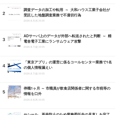
調査データの加工や転用 ～ 大和ハウス工業子会社が
受託した地盤調査業務で不適切行為
2026.8.5(水) 8:05
ADサーバ上のデータが外部へ転送されたと判断 ～ 精
電舎電子工業にランサムウェア攻撃
2026.8.7(金) 8:05
「東京アプリ」の運営に係るコールセンター業務で1名
の個人情報漏えい
2026.8.7(金) 8:05
停職1ヶ月 ～ 市職員が飲食店関係者に関する市税等の
情報を口外
2026.8.6(木) 8:05
セシール、再発防止のため業務委託先の見直しを完了