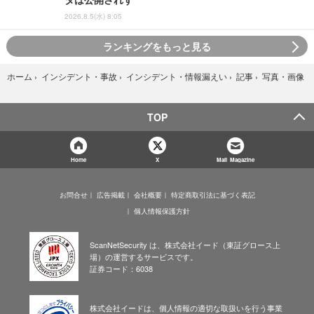
2026.8.5(水) 8:05
ランキングをもっと見る
写真・画像
ホーム
›
インシデント・事故
›
インシデント・情報漏えい
›
記事
›
TOP
Home
X
Mail Magazine
お問合せ
広告掲載
会社概要
特定商取引法に基づく表記
個人情報保護方針
ScanNetSecurity は、株式会社イード（東証グロース上
場）の運営するサービスです。
証券コード：6038
株式会社イードは、個人情報の適切な取扱いを行う事業