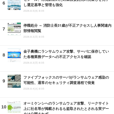
し選定基準と管理も強化
2026.8.5(水) 8:05
停職処分 ～ 消防士長31歳が不正アクセスし人事関連内
部情報閲覧
2026.8.3(月) 8:05
金子農機にランサムウェア攻撃、サーバに保存してい
た各種業務データへの不正アクセスを確認
2026.8.3(月) 8:05
ファイブフォックスのサーバがランサムウェア感染の
可能性、通常のセキュリティ調査過程で発覚
2026.8.4(火) 8:05
オーミケンシへのランサムウェア攻撃、リークサイト
上に社名等が掲載されるも盗取されたとされる実デー
タは公開されず