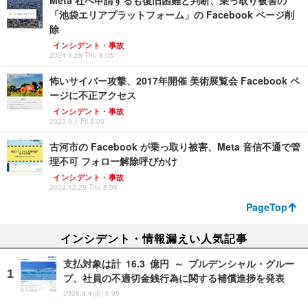
Meta 社へ申請するも復旧困難と判断、乗っ取り被害の
「池袋エリアプラットフォーム」の Facebook ページ削
除
インシデント・事故
2024.3.28 Thu 8:05
怖いサイバー攻撃、2017年開催 美術展覧会 Facebook ペ
ージに不正アクセス
インシデント・事故
2023.9.1 Fri 8:05
古河市の Facebook が乗っ取り被害、Meta 音信不通で管
理不可 フォロー解除呼びかけ
インシデント・事故
2022.12.29 Thu 8:05
PageTop
インシデント・情報漏えい人気記事
支払対象は計 16.3 億円 ～ プルデンシャル・グルー
プ、社員の不適切金銭行為に関する補償進捗を発表
2026.8.4(火) 8:05