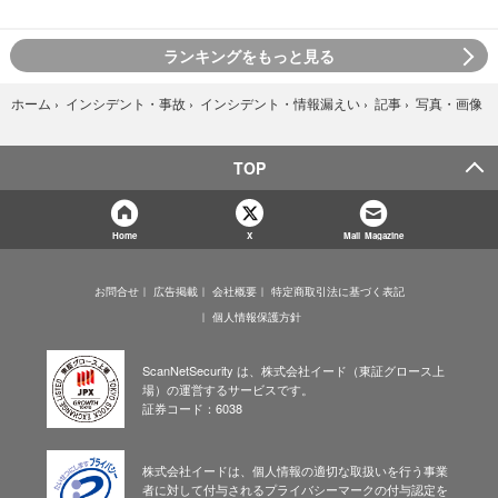
ランキングをもっと見る
写真・画像
ホーム
›
インシデント・事故
›
インシデント・情報漏えい
›
記事
›
TOP
Home
X
Mail Magazine
お問合せ
広告掲載
会社概要
特定商取引法に基づく表記
個人情報保護方針
ScanNetSecurity は、株式会社イード（東証グロース上
場）の運営するサービスです。
証券コード：6038
株式会社イードは、個人情報の適切な取扱いを行う事業
者に対して付与されるプライバシーマークの付与認定を