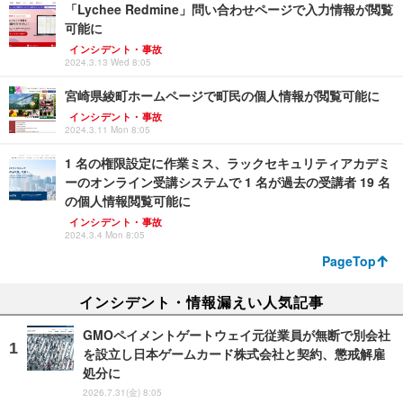
「Lychee Redmine」問い合わせページで入力情報が閲覧
可能に
インシデント・事故
2024.3.13 Wed 8:05
宮崎県綾町ホームページで町民の個人情報が閲覧可能に
インシデント・事故
2024.3.11 Mon 8:05
1 名の権限設定に作業ミス、ラックセキュリティアカデミ
ーのオンライン受講システムで 1 名が過去の受講者 19 名
の個人情報閲覧可能に
インシデント・事故
2024.3.4 Mon 8:05
PageTop
インシデント・情報漏えい人気記事
GMOペイメントゲートウェイ元従業員が無断で別会社
を設立し日本ゲームカード株式会社と契約、懲戒解雇
処分に
2026.7.31(金) 8:05