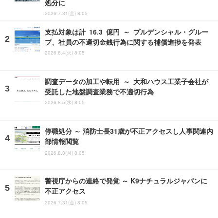
処分に
2026.7.31(金) 8:05
支払対象は計 16.3 億円 ～ プルデンシャル・グルー
プ、社員の不適切金銭行為に関する補償進捗を発表
2026.8.4(火) 8:05
調査データの加工や転用 ～ 大和ハウス工業子会社が
受託した地盤調査業務で不適切行為
2026.8.5(水) 8:05
停職処分 ～ 消防士長31歳が不正アクセスし人事関連内
部情報閲覧
2026.8.3(月) 8:05
警視庁からの連絡で発覚 ～ K9ナチュラルジャパンに
不正アクセス
2026.7.31(金) 8:05