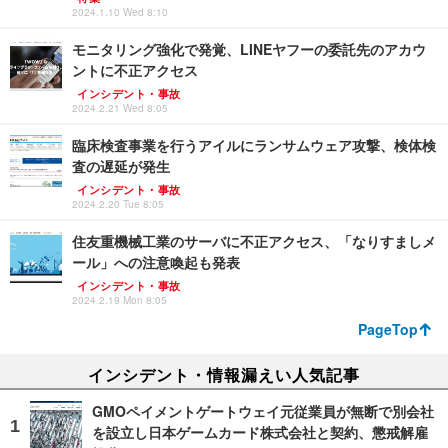
2024.1.10 Wed 8:10
モニタリング強化で発覚、LINEヤフーの委託先のアカウ
ントに不正アクセス
インシデント・事故
2024.2.21 Wed 8:05
臨床検査事業を行うアイルにランサムウェア攻撃、検体検
査の遅延が発生
インシデント・事故
2024.2.20 Tue 8:05
住友重機械工業のサーバに不正アクセス、「なりすましメ
ール」への注意喚起も発表
インシデント・事故
2024.2.19 Mon 8:05
PageTop
インシデント・情報漏えい人気記事
GMOペイメントゲートウェイ元従業員が無断で別会社
を設立し日本ゲームカード株式会社と契約、懲戒解雇