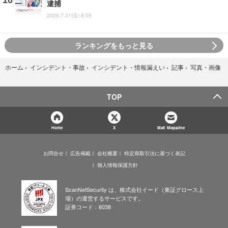
逮捕
2026.7.31(金) 8:05
ランキングをもっと見る
写真・画像
ホーム
›
インシデント・事故
›
インシデント・情報漏えい
›
記事
›
TOP
Home
X
Mail Magazine
お問合せ
広告掲載
会社概要
特定商取引法に基づく表記
個人情報保護方針
ScanNetSecurity は、株式会社イード（東証グロース上
場）の運営するサービスです。
証券コード：6038