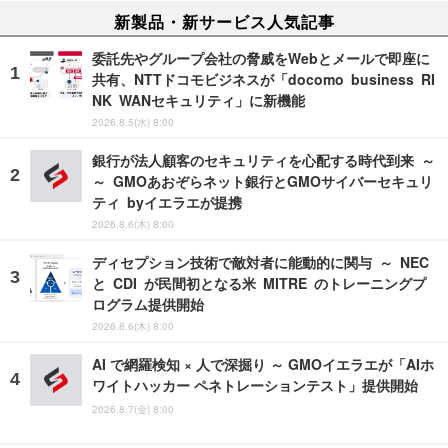
新製品・新サービス人気記事
委託先やグループ会社の脅威をWebとメールで即座に
共有、NTTドコモビジネスが「docomo business RI
NK WANセキュリティ」に新機能
2026.8.5(水) 8:00
銀行が法人顧客のセキュリティを心配する時代到来 ～
～ GMOあおぞらネット銀行とGMOサイバーセキュリ
ティ byイエラエが提携
2026.8.6(木) 8:00
ディセプション技術で敵対者に能動的に関与 ～ NEC
と CDI が民間初となる米 MITRE のトレーニングプ
ログラム提供開始
2026.8.6(木) 8:00
AI で網羅検知 × 人で深掘り ～ GMOイエラエが「AIホ
ワイトハッカー ペネトレーションテスト」提供開始
2026.8.7(金) 8:00