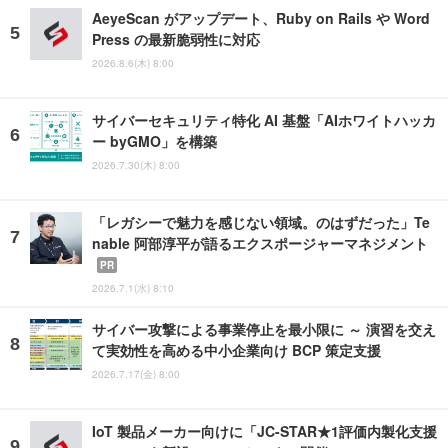
AeyeScan がアップデート、Ruby on Rails や Word
Press の最新脆弱性に対応
2026.8.6(木) 8:00
サイバーセキュリティ特化 AI 基盤「AIホワイトハッカ
ー byGMO」を構築
2026.7.30(木) 8:00
「レガシーで魅力を感じない領域。のはずだった」Te
nable 阿部淳平が語るエクスポージャーマネジメント
PR
2026.7.1(水) 8:10
サイバー攻撃による事業停止を最小限に ～ 演習を交え
て実効性を高める中小企業向け BCP 策定支援
2026.7.17(金) 8:00
IoT 製品メーカー向けに「JC-STAR★1評価内製化支援