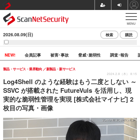
MENU
2026.08.09(日)
検索
購読
NEW!
会員記事
被害･事故
脅威･脆弱性
調査･報告
製品・サービス・業界動向
新製品・新サービス
2024.2.8（木） 8:15
Log4Shell のような経験はもう二度としない ～
SSVC が搭載された FutureVuls を活用し、現
実的な脆弱性管理を実現 [株式会社マイナビ] 2
枚目の写真・画像