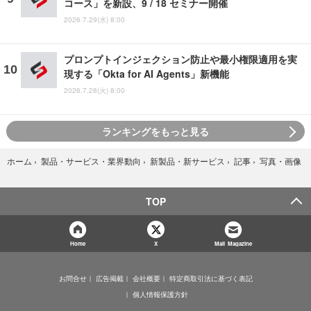
コース」を新設、9 / 18 セミナー開催
2026.7.29(水) 8:00
プロンプトインジェクション防止や最小権限適用を実
現する「Okta for AI Agents」新機能
2026.7.28(火) 8:00
ランキングをもっと見る
写真・画像
ホーム
›
製品・サービス・業界動向
›
新製品・新サービス
›
記事
›
TOP
Home
X
Mail Magazine
お問合せ
広告掲載
会社概要
特定商取引法に基づく表記
個人情報保護方針