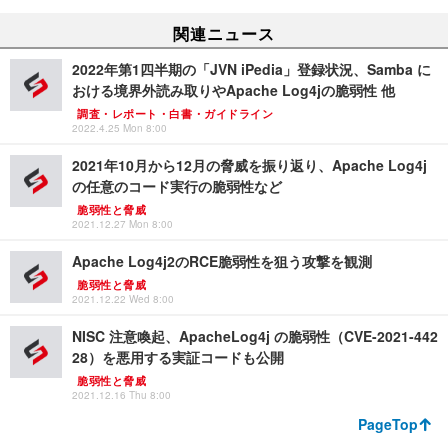
関連ニュース
2022年第1四半期の「JVN iPedia」登録状況、Samba に
おける境界外読み取りやApache Log4jの脆弱性 他
調査・レポート・白書・ガイドライン
2022.4.25 Mon 8:00
2021年10月から12月の脅威を振り返り、Apache Log4j
の任意のコード実行の脆弱性など
脆弱性と脅威
2021.12.27 Mon 8:00
Apache Log4j2のRCE脆弱性を狙う攻撃を観測
脆弱性と脅威
2021.12.22 Wed 8:00
NISC 注意喚起、ApacheLog4j の脆弱性（CVE-2021-442
28）を悪用する実証コードも公開
脆弱性と脅威
2021.12.16 Thu 8:00
PageTop