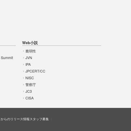
Web小説
脆弱性
t Summit
JVN
IPA
JPCERT/CC
NISC
警察庁
JC3
CISA
ドからのリリース情報
スタッフ募集