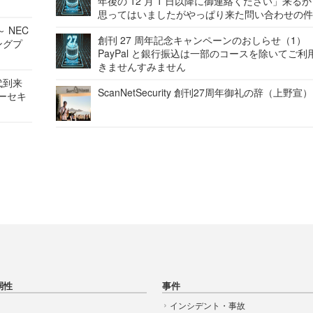
年後の 12 月 1 日以降に御連絡ください」来る
思ってはいましたがやっぱり来た問い合わせの
 NEC
創刊 27 周年記念キャンペーンのおしらせ（1）
ングプ
PayPal と銀行振込は一部のコースを除いてご利
きませんすみません
代到来
ScanNetSecurity 創刊27周年御礼の辞（上野宣）
バーセキ
弱性
事件
インシデント・事故