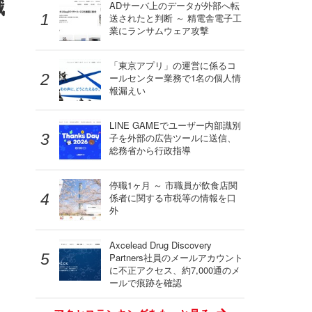
職
ADサーバ上のデータが外部へ転
送されたと判断 ～ 精電舎電子工
業にランサムウェア攻撃
「東京アプリ」の運営に係るコ
ールセンター業務で1名の個人情
報漏えい
LINE GAMEでユーザー内部識別
子を外部の広告ツールに送信、
総務省から行政指導
停職1ヶ月 ～ 市職員が飲食店関
係者に関する市税等の情報を口
外
Axcelead Drug Discovery
Partners社員のメールアカウント
に不正アクセス、約7,000通のメ
ールで痕跡を確認