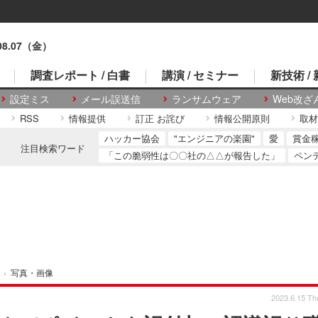
.08.07（金）
調査レポート / 白書
講演 / セミナー
新技術 /
設定ミス
メール誤送信
ランサムウェア
Web改ざ
RSS
情報提供
訂正 お詫び
情報公開原則
取材
ハッカー協会
"エンジニアの楽園"
愛
賞金
注目検索ワード
「この脆弱性は〇〇社の△△が報告した」
ペン
›
写真・画像
2023.6.15 Th