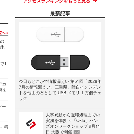
アクセスランキングをもっと見る
最新記事
覧へ
関の
的利
で1
今日もどこかで情報漏えい 第51回「2026年
ルアカ
7月の情報漏えい」三重県、陸自インシデン
跡を
トを他山の石として USB メモリ 1 万個チェ
ック
ツー
人事異動から退職処理までの
実務を体験 ～「Okta」ハン
ズオンワークショップ 9月11
～ 精
日 大阪で開催
PR