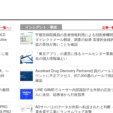
インシデント・事故
事一覧へ
記事一
LD
宇都宮病院職員の患者情報利用による別医療機
tive
ダイレクトメール郵送、調査の結果 直接的金銭
益の受領が無いことを確認
レートに複
「東京アプリ」の運営に係るコールセンター業務
名の個人情報漏えい
ell」へ
Axcelead Drug Discovery Partners社員のメー
の対
ウントに不正アクセス、約7,000通のメールで痕
確認
ンの脆弱
LINE GAMEでユーザー内部識別子を外部の広告
ルに送信、総務省から行政指導
 PRO
ADサーバ上のデータが外部へ転送されたと判断 
S PRO
電舎電子工業にランサムウェア攻撃