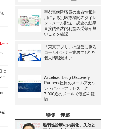
宇都宮病院職員の患者情報利
の従
用による別医療機関のダイレ
クトメール郵送、調査の結果
直接的金銭的利益の受領が無
いことを確認
覧へ
「東京アプリ」の運営に係る
a」
コールセンター業務で1名の
個人情報漏えい
1日に
ショ
Axcelead Drug Discovery
Partners社員のメールアカウ
ントに不正アクセス、約
n
7,000通のメールで痕跡を確
認
飼裕
特集・連載
脆弱性診断の内製化、失敗と