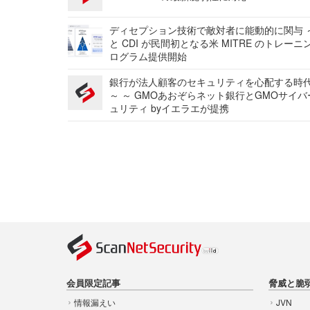
ディセプション技術で敵対者に能動的に関与 ～
と CDI が民間初となる米 MITRE のトレーニ
ログラム提供開始
銀行が法人顧客のセキュリティを心配する時
～ ～ GMOあおぞらネット銀行とGMOサイ
ュリティ byイエラエが提携
会員限定記事
脅威と脆
情報漏えい
JVN