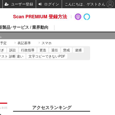
ユーザー登録
ログイン
こんにちは、ゲストさん
Scan PREMIUM 登録方法
 新製品･サービス / 業界動向
ん
予定
表記基準
スマホ
稼ぎ
訴訟
行政指導
更迭
退任
懲戒
逮捕
テスト 診断 違い
文字コピーできないPDF
アクセスランキング
u 8:05