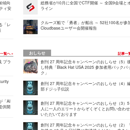
加傾向
総務省が10月に全国でCTF開催 ～ 全国9会場と
リティ安
ライン
クルーズ船で「勇者」が船出 ～ 52社100名が参
する「レ
Cloudbaseユーザー会開催報告
表
おしらせ
事一覧へ
記事一
践 プラ
創刊 27 周年記念キャンペーンのおしらせ（5）
し特典「Black Hat USA 2025 参加者用バックパ
ク」
urity
創刊 27 周年記念キャンペーンのおしらせ（4）
部ドジっ子伝説
が「AI
創刊 27 周年記念キャンペーンのおしらせ（3）5
提供開
人に一人のエリートからぞくぞくとお問い合わ
いただいております
創刊 27 周年記念キャンペーンのおしらせ（2）「