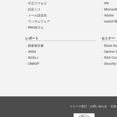
不正アクセス
IPA
設定ミス
Microsof
メール誤送信
Adobe
ランサムウェア
exploit
Web改ざん
レポート
セミナー
調査報告書
Black Ha
JNSA
Gartner 
ISOG-J
RSA Con
OWASP
Security
リリース窓口・お問い合わせ
広告