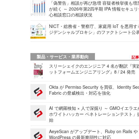
「偽警告」相談が再び急増 容疑者検挙後も増
が続く ～ 2026年第2四半期 IPA 情報セキュ
心相談窓口の相談状況
NICT・総務省・警察庁、家庭用 IoT を悪用
ジデンシャルプロキシ」のファクトシート公
製品・サービス・業界動向
記
スリーシェイクのエンジニア 4 名が翻訳『実
ットフォームエンジニアリング』8 / 24 発売
Okta が Permiso Security を買収、Identity Sec
Fabric の脅威検出・対応を強化
AI で網羅検知 × 人で深掘り ～ GMOイエラエ
ホワイトハッカー ペネトレーションテスト」
始
AeyeScan がアップデート、Ruby on Rails や
WordPress の最新脆弱性に対応