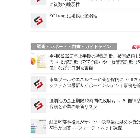
に複数の脆弱性
SGLang に複数の脆弱性
調査・レポート・白書・ガイドライン
記
令和8(2026)年上半期の特殊詐欺、被害総額1,
円 ～ 投資詐欺（797.9億）やニセ警察詐欺（50
億）など手口別被害額
市民プールやエネルギー企業が標的に ～ IPA
システムの最新サイバーインシデント事例を
脆弱性の是正期限12時間の政府も ～ AI 自律
台頭と企業の最新リスク
経営幹部や役員がサイバー攻撃後に処分を受
50%が回答 ～ フォーティネット調査