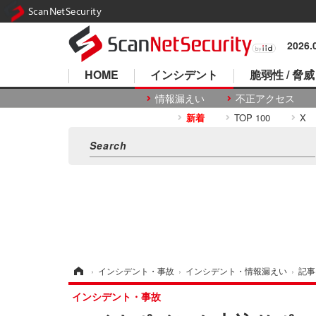
ScanNetSecurity
2026
HOME
インシデント
脆弱性 / 脅威
情報漏えい
不正アクセス
新着
TOP 100
X
ホーム
›
インシデント・事故
›
インシデント・情報漏えい
›
記事
インシデント・事故