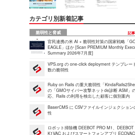
カテゴリ別新着記事
脆弱性と脅威
記
官民連携の米 AI × 脆弱性対策の国家戦略「GO
EAGLE」ほか [Scan PREMIUM Monthly Execu
Summary 2026年7月度]
VPS.org の one-click deployment テンプ
数の脆弱性
Ruby on Rails の重大脆弱性「KindaRails2Sh
の「GMOサイバー攻撃ネットde診断 ASM」
応、Rails の利用を検出した顧客に個別案内
BaserCMS に CSVファイルインジェクショ
性
ロボット掃除機 DEEBOT PRO M1、DEEBOT
K1VAC およびスマートフォンアプリ ECOVAC