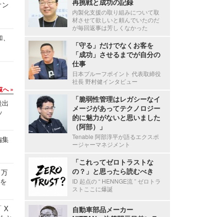
再挑戦と成功の記録
オン
内製化支援の取り組みについて取
材させて欲しいと頼んでいたのだ
が毎回返事は芳しくなかった
加、
「守る」だけでなくお客を
「成功」させるまでが自分の
仕事
日本プルーフポイント 代表取締役
社長 野村健インタビュー
覧へ
「脆弱性管理はレガシーなイ
後出
メージがあってテクノロジー
ッ
的に魅力がないと思いました
（阿部）」
Tenable 阿部淳平が語るエクスポ
編集
ージャーマネジメント
「これってゼロトラストな
の？」と思ったら読むべき
 万
せを
ID 起点の “ HENNGE流 ” ゼロトラ
ストここに爆誕
 X
自動車部品メーカー