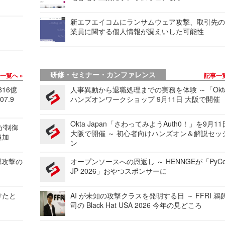
新エフエイコムにランサムウェア攻撃、取引先
業員に関する個人情報が漏えいした可能性
研修・セミナー・カンファレンス
事一覧へ
記事一
816億
人事異動から退職処理までの実務を体験 ～「Okt
7.9
ハンズオンワークショップ 9月11日 大阪で開催
Okta Japan「さわってみようAuth0！」を9月1
 が制御
大阪で開催 ～ 初心者向けハンズオン＆解説セッ
追加
ン
型攻撃の
オープンソースへの恩返し ～ HENNGEが「PyCo
JP 2026」おやつスポンサーに
けたと
AI が未知の攻撃クラスを発明する日 ～ FFRI 鵜
司の Black Hat USA 2026 今年の見どころ