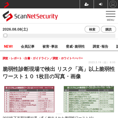
MENU
2026.08.08(土)
検索
購読
NEW!
会員記事
被害･事故
脅威･脆弱性
調査･報告
調査・レポート・白書・ガイドライン
調査・ホワイトペーパー
2023.5.19（金） 8:00
脆弱性診断現場で検出 リスク「高」以上脆弱性
ワースト１０ 1枚目の写真・画像
2022年下半期診断結果（多く検出された脆弱性ワースト10）