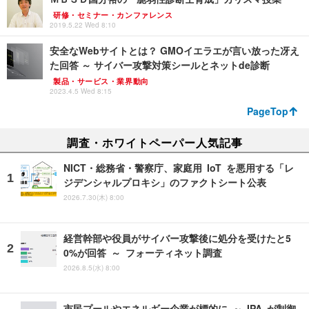
研修・セミナー・カンファレンス
2019.5.22 Wed 8:10
安全なWebサイトとは？ GMOイエラエが言い放った冴え
た回答 ～ サイバー攻撃対策シールとネットde診断
製品・サービス・業界動向
2023.4.5 Wed 8:15
PageTop
調査・ホワイトペーパー人気記事
NICT・総務省・警察庁、家庭用 IoT を悪用する「レ
ジデンシャルプロキシ」のファクトシート公表
2026.7.30(木) 8:00
経営幹部や役員がサイバー攻撃後に処分を受けたと5
0%が回答 ～ フォーティネット調査
2026.8.5(水) 8:00
市民プールやエネルギー企業が標的に ～ IPA が制御