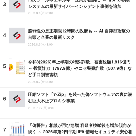
システムの最新サイバーインシデント事例を追加
2026.8.6(木) 8:00
脆弱性の是正期限12時間の政府も ～ AI 自律型攻撃の
台頭と企業の最新リスク
2026.8.6(木) 8:00
令和8(2026)年上半期の特殊詐欺、被害総額1,816億円
～ 投資詐欺（797.9億）やニセ警察詐欺（507.9億）な
ど手口別被害額
2026.8.7(金) 8:00
圧縮ソフト「7-Zip」を装った偽ソフトウェアの裏に潜
む巨大不正プロキシ事業
2026.7.27(月) 8:00
「偽警告」相談が再び急増 容疑者検挙後も増加傾向が
続く ～ 2026年第2四半期 IPA 情報セキュリティ安心相