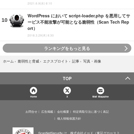
2021.6.9(水) 8:10
WordPress において script-loader.php を悪用してサ
ービス不能攻撃が可能となる脆弱性（Scan Tech Rep
ort）
2018.3.29(木) 8:30
ランキングをもっと見る
写真・画像
ホーム
›
脆弱性と脅威
›
エクスプロイト
›
記事
›
TOP
Home
X
Mail Magazine
お問合せ
広告掲載
会社概要
特定商取引法に基づく表記
個人情報保護方針
ScanNetSecurity は、株式会社イード（東証グロース上