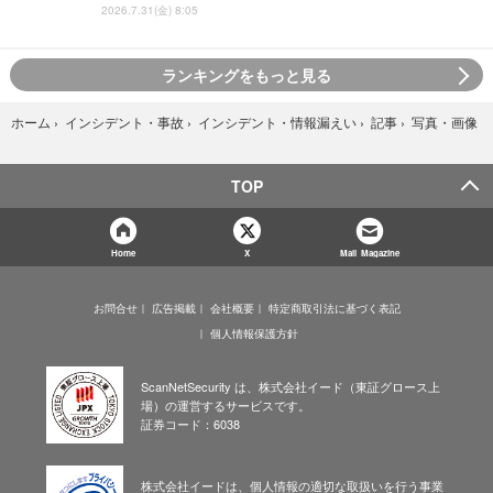
2026.7.31(金) 8:05
ランキングをもっと見る
写真・画像
ホーム
›
インシデント・事故
›
インシデント・情報漏えい
›
記事
›
TOP
Home
X
Mail Magazine
お問合せ
広告掲載
会社概要
特定商取引法に基づく表記
個人情報保護方針
ScanNetSecurity は、株式会社イード（東証グロース上
場）の運営するサービスです。
証券コード：6038
株式会社イードは、個人情報の適切な取扱いを行う事業