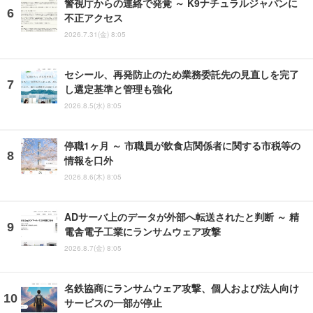
警視庁からの連絡で発覚 ～ K9ナチュラルジャパンに
不正アクセス
2026.7.31(金) 8:05
セシール、再発防止のため業務委託先の見直しを完了
し選定基準と管理も強化
2026.8.5(水) 8:05
停職1ヶ月 ～ 市職員が飲食店関係者に関する市税等の
情報を口外
2026.8.6(木) 8:05
ADサーバ上のデータが外部へ転送されたと判断 ～ 精
電舎電子工業にランサムウェア攻撃
2026.8.7(金) 8:05
名鉄協商にランサムウェア攻撃、個人および法人向け
サービスの一部が停止