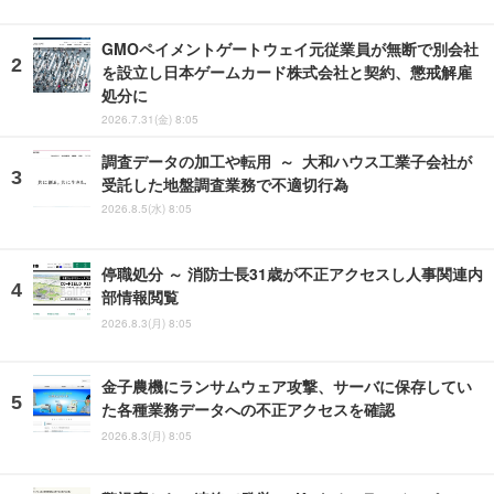
GMOペイメントゲートウェイ元従業員が無断で別会社
を設立し日本ゲームカード株式会社と契約、懲戒解雇
処分に
2026.7.31(金) 8:05
調査データの加工や転用 ～ 大和ハウス工業子会社が
受託した地盤調査業務で不適切行為
2026.8.5(水) 8:05
停職処分 ～ 消防士長31歳が不正アクセスし人事関連内
部情報閲覧
2026.8.3(月) 8:05
金子農機にランサムウェア攻撃、サーバに保存してい
た各種業務データへの不正アクセスを確認
2026.8.3(月) 8:05