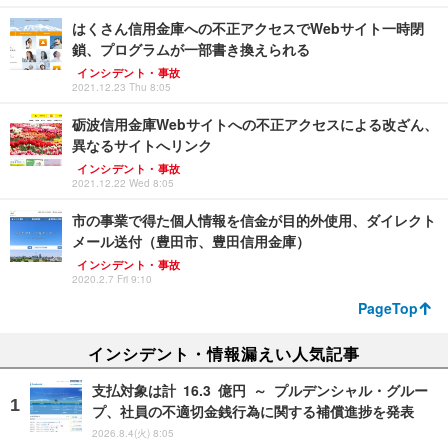
はくさん信用金庫への不正アクセスでWebサイト一時閉
鎖、プログラムが一部書き換えられる
インシデント・事故
2021.12.23 Thu 8:05
砺波信用金庫Webサイトへの不正アクセスによる改ざん、
異なるサイトへリンク
インシデント・事故
2021.12.22 Wed 8:05
市の事業で得た個人情報を信金が目的外使用、ダイレクト
メール送付（豊田市、豊田信用金庫）
インシデント・事故
2020.2.7 Fri 9:10
PageTop
インシデント・情報漏えい人気記事
支払対象は計 16.3 億円 ～ プルデンシャル・グルー
プ、社員の不適切金銭行為に関する補償進捗を発表
2026.8.4(火) 8:05