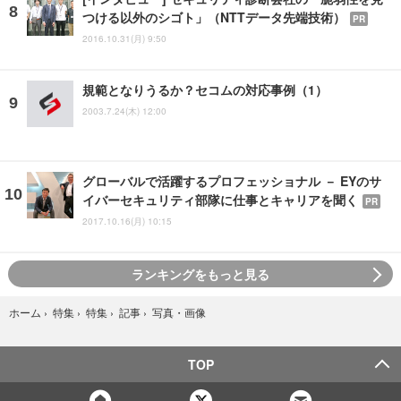
つける以外のシゴト」（NTTデータ先端技術）
PR
2016.10.31(月) 9:50
規範となりうるか？セコムの対応事例（1）
2003.7.24(木) 12:00
グローバルで活躍するプロフェッショナル － EYのサ
イバーセキュリティ部隊に仕事とキャリアを聞く
PR
2017.10.16(月) 10:15
ランキングをもっと見る
写真・画像
ホーム
›
特集
›
特集
›
記事
›
TOP