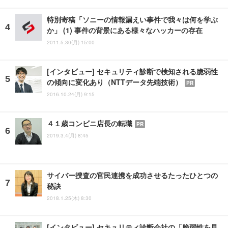
特別寄稿「ソニーの情報漏えい事件で我々は何を学ぶ
か」 (1) 事件の背景にある様々なハッカーの存在
2011.5.30(月) 15:00
[インタビュー] セキュリティ診断で検知される脆弱性
の傾向に変化あり（NTTデータ先端技術）
PR
2016.10.24(月) 9:15
４１歳コンビニ店長の転職
PR
2019.3.4(月) 8:45
サイバー捜査の官民連携を成功させるたったひとつの
秘訣
2018.1.25(木) 8:30
[インタビュー] セキュリティ診断会社の「脆弱性を見